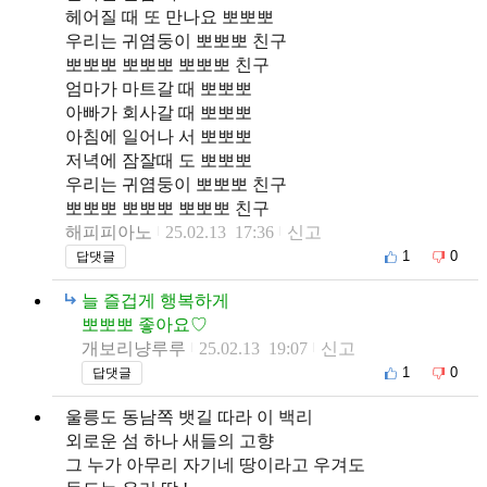
헤어질 때 또 만나요 뽀뽀뽀
우리는 귀염둥이 뽀뽀뽀 친구
뽀뽀뽀 뽀뽀뽀 뽀뽀뽀 친구
엄마가 마트갈 때 뽀뽀뽀
아빠가 회사갈 때 뽀뽀뽀
아침에 일어나 서 뽀뽀뽀
저녁에 잠잘때 도 뽀뽀뽀
우리는 귀염둥이 뽀뽀뽀 친구
뽀뽀뽀 뽀뽀뽀 뽀뽀뽀 친구
해피피아노
25.02.13 17:36
신고
1
0
답댓글
늘 즐겁게 행복하게
뽀뽀뽀 좋아요♡
개보리냥루루
25.02.13 19:07
신고
1
0
답댓글
울릉도 동남쪽 뱃길 따라 이 백리
외로운 섬 하나 새들의 고향
그 누가 아무리 자기네 땅이라고 우겨도