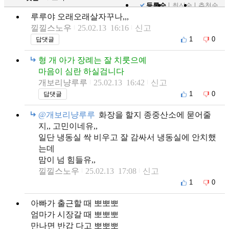
등록순
최신순
추천순
루루야 오래오래살자꾸나,,,
낄낄스노우
25.02.13 16:16
신고
1
0
답댓글
형 개 아가 장례는 잘 치룻으예
마음이 심란 하실검니다
개보리냥루루
25.02.13 16:42
신고
1
0
답댓글
@개보리냥루루
화장을 할지 종중산소에 묻어줄
지,, 고민이네유,,
일단 냉동실 싹 비우고 잘 감싸서 냉동실에 안치했
는데
맘이 넘 힘들유,,
낄낄스노우
25.02.13 17:08
신고
1
0
아빠가 출근할 때 뽀뽀뽀
엄마가 시장갈 때 뽀뽀뽀
만나면 반갑 다고 뽀뽀뽀