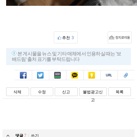
추천
3
본 게시물을 뉴스 및 기타 매체에서 인용하실 때는 '보
배드림' 출처 표기를 부탁드립니다
페북
트윗
밴드
카톡
카스
복사
스크랩
삭제
수정
신고
불법광고신
목록
고
댓글
7
쓰기