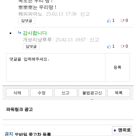
독도는 우리 땅 !
뽀뽀뽀는 우리땅 !
해피피아노
25.02.13 17:36
신고
1
0
답댓글
감사합니다
개보리냥루루
25.02.13 19:07
신고
1
0
답댓글
등록
삭제
수정
신고
불법광고신
목록
고
파워링크 광고
맨위로
공지
모바일 중고차 등록