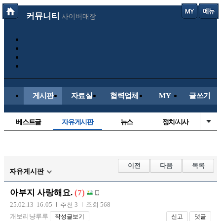
커뮤니티
사이버매장
게시판
자료실
협력업체
MY
글쓰기
베스트글
자유게시판
뉴스
정치/시사
시배목
유명인의차
보배드림이야기
성인게시판
국내야구
해외야구
해외축구
국내축구
이전
다음
목록
자유게시판
아부지 사랑해요.
(7)
25.02.13 16:05
추천 3
조회 568
개보리냥루루
작성글보기
신고
댓글