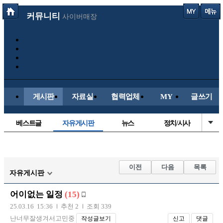
커뮤니티
사이버매장
게시판
자료실
협력업체
MY
글쓰기
베스트글
자유게시판
뉴스
정치/시사
시배목
유명인의차
보배드림이야기
성인게시판
국내야구
해외야구
해외축구
국내축구
이전
다음
목록
자유게시판
어이없는 일정
(15)
25.03.16 15:36
추천 2
조회 339
난너무잘생겨서고민중
작성글보기
신고
댓글