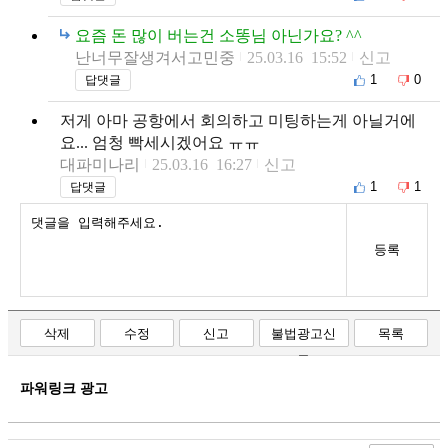
요즘 돈 많이 버는건 소똥님 아닌가요? ^^
난너무잘생겨서고민중
25.03.16 15:52
신고
1
0
답댓글
저게 아마 공항에서 회의하고 미팅하는게 아닐거에
요... 엄청 빡세시겠어요 ㅠㅠ
대파미나리
25.03.16 16:27
신고
1
1
답댓글
등록
삭제
수정
신고
불법광고신
목록
고
파워링크 광고