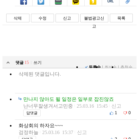
페북
트윗
밴드
카톡
카스
복사
스크랩
삭제
수정
신고
불법광고신
목록
고
댓글
15
쓰기
등록순
최신순
추천순
삭제된 댓글입니다.
만나지 않아도 될 일정은 일부로 잡진않죠
난너무잘생겨서고민중
25.03.16 15:45
신고
1
0
답댓글
화상회의 하자요~~~
검정하늘
25.03.16 15:37
신고