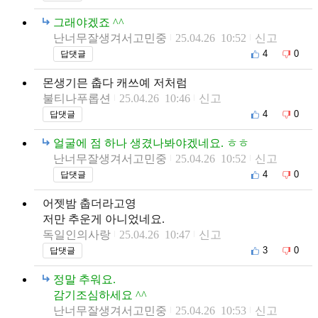
그래야겠죠 ^^
난너무잘생겨서고민중
25.04.26 10:52
신고
4
0
답댓글
몬생기믄 춥다 캐쓰예 저처럼
불티나푸롭션
25.04.26 10:46
신고
4
0
답댓글
얼굴에 점 하나 생겼나봐야겠네요. ㅎㅎ
난너무잘생겨서고민중
25.04.26 10:52
신고
4
0
답댓글
어젯밤 춥더라고영
저만 추운게 아니었네요.
독일인의사랑
25.04.26 10:47
신고
3
0
답댓글
정말 추워요.
감기조심하세요 ^^
난너무잘생겨서고민중
25.04.26 10:53
신고