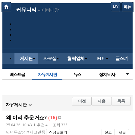
커뮤니티
사이버매장
게시판
자료실
협력업체
MY
글쓰기
베스트글
자유게시판
뉴스
정치/시사
시배목
유명인의차
보배드림이야기
성인게시판
국내야구
해외야구
해외축구
국내축구
이전
다음
목록
자유게시판
왜 이리 추운거죠?
(16)
25.04.26 10:43
추천 4
조회 325
난너무잘생겨서고민중
작성글보기
신고
댓글