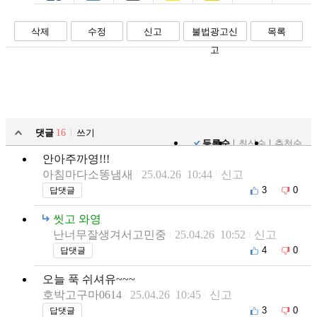
페북
트윗
밴드
카톡
카스
복사
스크랩
삭제
수정
신고
불법광고신
목록
고
댓글
16
쓰기
등록순
최신순
추천순
안아주까영!!!
아침마다소똥냄새
25.04.26 10:44
신고
3
0
답댓글
씻고 와영
난너무잘생겨서고민중
25.04.26 10:52
신고
4
0
답댓글
오늘 푹 쉬셔유~~~
호박고구마0614
25.04.26 10:45
신고
3
0
답댓글