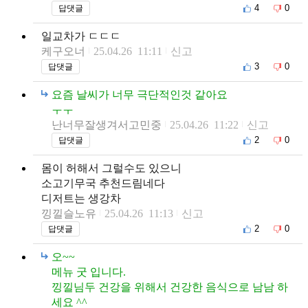
4
0
답댓글
일교차가 ㄷㄷㄷ
케구오너
25.04.26 11:11
신고
3
0
답댓글
요즘 날씨가 너무 극단적인것 같아요
ㅜㅜ
난너무잘생겨서고민중
25.04.26 11:22
신고
2
0
답댓글
몸이 허해서 그럴수도 있으니
소고기무국 추천드림네다
디저트는 생강차
낑낄슬노유
25.04.26 11:13
신고
2
0
답댓글
오~~
메뉴 굿 입니다.
낑낄님두 건강을 위해서 건강한 음식으로 남남 하
세요 ^^