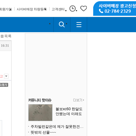
회원가입
사이버매장 차량등록
고객센터
목록
 16:31
고
볼보xc60 한달도
안됐는데 이래도
되나요?
주차빌런같은데 제가 잘못한건가요
뜻밖의 선물~~~