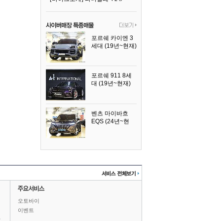
포르쉐 카이엔 3
세대 (19년~현재)
2024년식
포르쉐 911 8세
대 (19년~현재)
2026년식
벤츠 마이바흐
EQS (24년~현
재)
2024년식
오토바이
이벤트
상