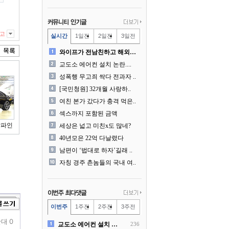
고
실시간
1일전
2일전
3일전
와이프가 전남친하고 해외여행..
교도소 에어컨 설치 논란....
성폭행 무고죄 싹다 전과자 ..
[국민청원] 32개월 사랑하..
여친 본가 갔다가 충격 먹은..
섹스까지 포함된 금액
알파인
세상은 넓고 미친x도 많네?
40년모은 22억 다날렸다
남편이 ‘법대로 하자’길래 ..
자칭 경주 촌놈들의 국내 여..
이번주
1주전
2주전
3주전
대 0
교도소 에어컨 설치 논란....
236