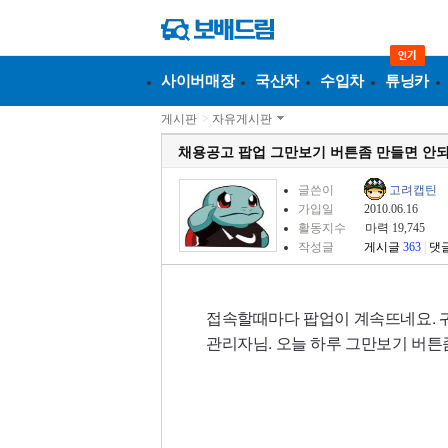
사이버매장
국산차
수입차
튜닝카
게시판
>
자유게시판
채용공고 팝업 그만보기 버튼좀 만들면 안되
글쓴이
고려캡틴
가입일
2010.06.16
활동지수
마력 19,745
작성글
게시글
363
|
댓
접속할때마다 팝업이 계속뜨네요. 
관리자님. 오늘 하루 그만보기 버튼