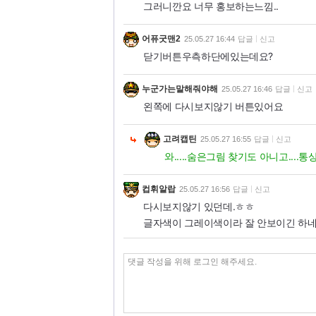
그러니깐요 너무 홍보하는느낌..
어퓨굿맨2
25.05.27 16:44
답글
신고
닫기버튼우측하단에있는데요?
누군가는말해줘야해
25.05.27 16:46
답글
신고
왼쪽에 다시보지않기 버튼있어요
고려캡틴
25.05.27 16:55
답글
신고
와.....숨은그림 찾기도 아니고...
컵휘알랍
25.05.27 16:56
답글
신고
다시보지않기 있던데.ㅎㅎ
글자색이 그레이색이라 잘 안보이긴 하네