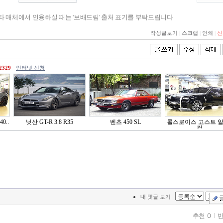
기타 매체에서 인용하실 때는 '보배드림' 출처 표기를 부탁드립니다
작성글보기
|
스크랩
|
인쇄
|
신
2329
인터넷 신청
0..
닛산 GT-R 3.8 R35
벤츠 450 SL
롤스로이스 고스트 
컬..
|
내 댓글 보기
추천 0
반