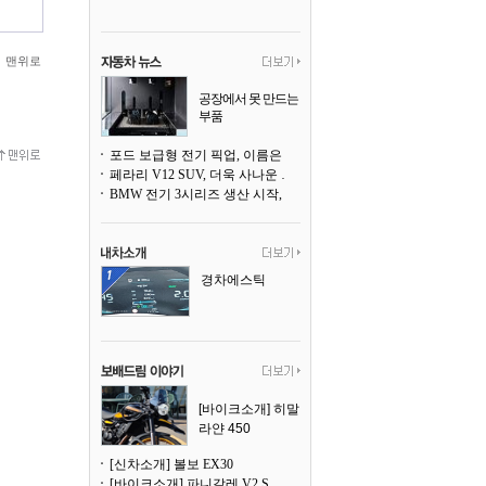
맨위로
공장에서 못 만드는
부품
3D 프린팅으로 찍
어낸다
포드 보급형 전기 픽업, 이름은 `패덤`
페라리 V12 SUV, 더욱 사나운 얼굴로 돌아온다
BMW 전기 3시리즈 생산 시작, 뮌헨 공장은 전기차 전용으로 전환
경차에스틱
[바이크소개] 히말
라얀 450
[신차소개] 볼보 EX30
[바이크소개] 파니갈레 V2 S