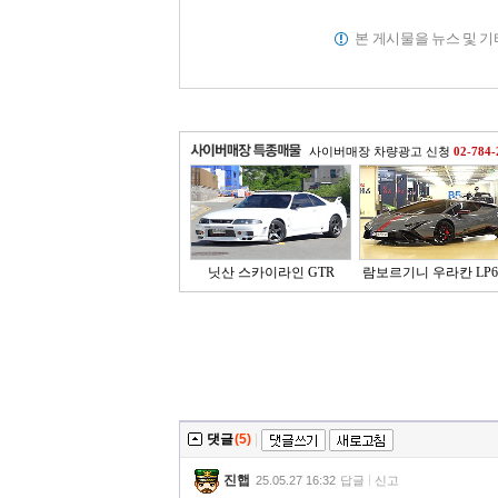
본 게시물을 뉴스 및 
사이버매장 차량광고 신청
02-784-
닛산 스카이라인 GTR
람보르기니 우라칸 LP64
댓글
(5)
|
진햅
25.05.27 16:32
답글
신고