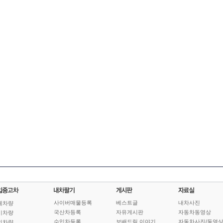
사이버매물등록
베스트글
내차사진
체차량
국산차등록
자유게시판
자동차동영상
기차량
수입차등록
보배드림 이야기
자동차사진/동영
인차량