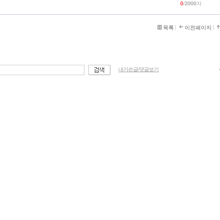
0
/
2000
자
목록
이전페이지
내가쓴글/댓글보기