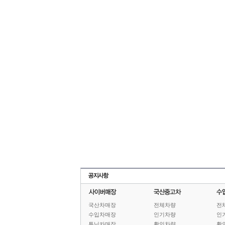
국산차매장
전체차량
전
수입차매장
인기차량
인
튜닝카매장
확인차량
확