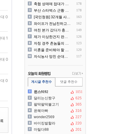
축협 성매매 접대가 더 충격..
178
부산 스타벅스 근황 ㅎㄷㄷ
178
대 0
[국민청원] 32개월 사랑하..
163
와이프가 전남친하고 해외여행..
162
여친 본가 갔다가 충격 먹은..
149
제가 이상한건지 판단 부탁드..
126
대 1
자칭 경주 촌놈들의 국내 여..
123
이혼을 준비해야 할 것 같습..
120
자식농사 망친 순대국집 사장..
117
대 0
대 0
게시글 추천수
댓글 추천수
윈스9192
1051
달리는신짱구
625
팔딱팔딱불고기
365
윤혜아빠
316
wonder2569
227
바이킹발할라
220
마틸다88
201