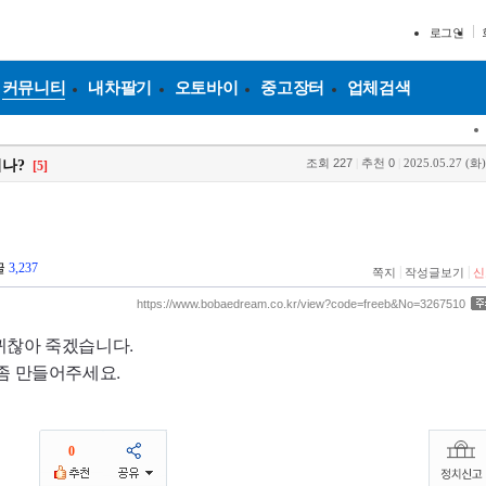
로그인
커뮤니티
내차팔기
오토바이
중고장터
업체검색
조회
227
|
추천
0
|
2025.05.27 (화)
나?
[5]
글
3,237
|
|
쪽지
작성글보기
신
https://www.bobaedream.co.kr/view?code=freeb&No=3267510
귀찮아 죽겠습니다.
좀 만들어주세요.
0