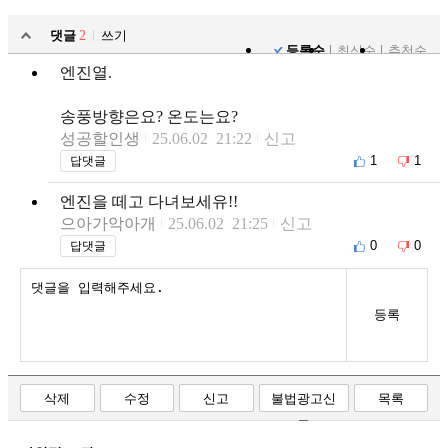
댓글
2
쓰기
등록순
최신순
추천순
엔진열.
송풍방향은요? 온도는요?
성공할인생
25.06.02 21:22
신고
1
1
답댓글
엔진을 떼고 다녀보세유!!
으아가악아개
25.06.02 21:25
신고
0
0
답댓글
등록
삭제
수정
신고
불법광고신
목록
고