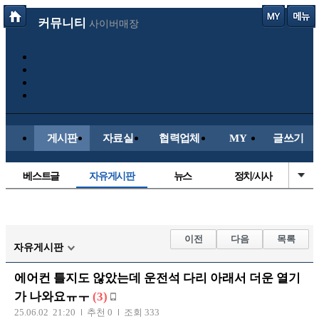
커뮤니티
사이버매장
게시판
자료실
협력업체
MY
글쓰기
베스트글
자유게시판
뉴스
정치/시사
시배목
유명인의차
보배드림이야기
성인게시판
국내야구
해외야구
해외축구
국내축구
이전
다음
목록
자유게시판
에어컨 틀지도 않았는데 운전석 다리 아래서 더운 열기
가 나와요ㅠㅜ
(3)
25.06.02 21:20
추천 0
조회 333