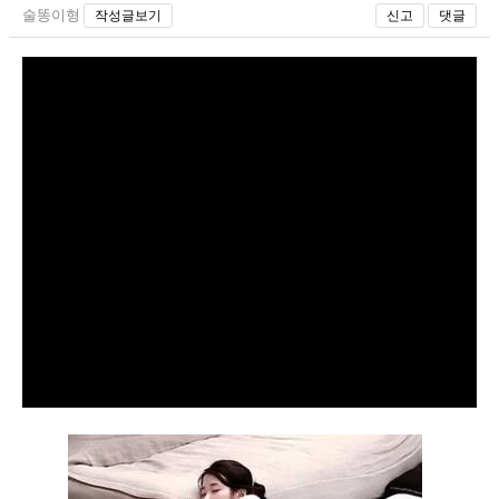
술똥이형
작성글보기
신고
댓글