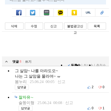
페북
트윗
밴드
카톡
카스
복사
스크랩
삭제
수정
신고
불법광고신
목록
고
댓글
8
쓰기
등록순
최신순
추천순
그 살암~ 나를 아라도오~
나는 그 살암을 몰라여~ ㅠ
봄누리
25.06.24 00:05
신고
2
0
답댓글
잘자유∼
술똥이형
25.06.24 00:08
신고
0
1
답댓글