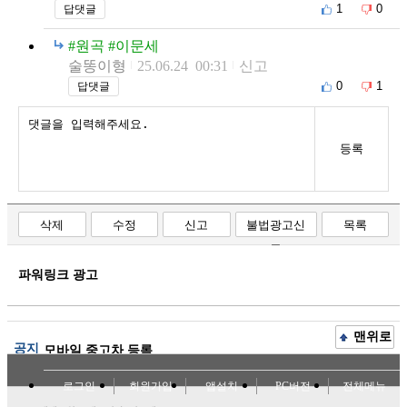
1
0
답댓글
#원곡 #이문세
술똥이형
25.06.24 00:31
신고
0
1
답댓글
등록
삭제
수정
신고
불법광고신
목록
고
파워링크 광고
맨위로
공지
모바일 중고차 등록
로그인
회원가입
앱설치
PC버전
전체메뉴