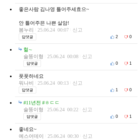
좋은사람 김나영 틀어주세효으~
안 틀어주믄 나쁜 살암!
봄누리
25.06.24 00:07
신고
2
0
답댓글
헐∼
술똥이형
25.06.24 00:08
신고
0
1
답댓글
풋풋하네요
워나비
25.06.24 00:13
신고
1
0
답댓글
#11년전 #ㅎㄷㄷ
술똥이형
25.06.24 00:22
신고
0
1
답댓글
좋네요~
예스어데이
25.06.24 00:30
신고