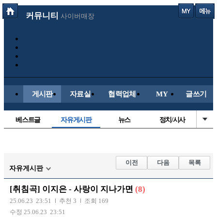
커뮤니티
사이버매장
게시판
자료실
협력업체
MY
글쓰기
베스트글
자유게시판
뉴스
정치/시사
시배목
유명인의차
보배드림이야기
성인게시판
국내야구
해외야구
해외축구
국내축구
이전
다음
목록
자유게시판
[취침곡] 이지은 - 사랑이 지나가면
(8)
25.06.23 23:51
추천 3
조회 169
수정 25.06.23 23:51