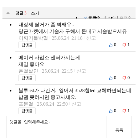
댓글
3
쓰기
등록순
최신순
추천순
내장제 탈거가 좀 빡쌔유..
당근마켓에서 기술자 구해서 돈내고 시술받으세유
이찌기들박멸
25.06.24 21:18
신고
0
1
답댓글
메이커 사업소 센터가시는게
제일 좋아요
촌철살인
25.06.24 22:15
신고
0
0
답댓글
블루led가 나간거.. 열어서 3528칩led 교체하면되는데
납땜 못하시면 중고사세요..
포문걸
25.06.24 22:50
신고
0
1
답댓글
등록