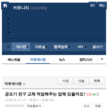
커뮤니티
사이버매장
게시판
자료실
협력업체
MY
글쓰기
베스트글
자유게시판
뉴스
정치/시사
시배목
유명인의차
보배드림이야기
성인게시판
국내야구
해외야구
해외축구
국내축구
이전
다음
목록
자유게시판
공조기 전구 교체 적업해주는 업체 있을까요?
(3)
25.06.24 21:15
추천 0
조회 305
캬캬캬캬캬캬
작성글보기
신고
댓글