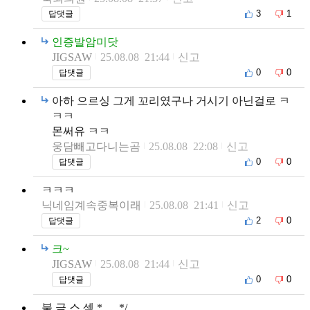
3
1
답댓글
인증발암미닷
JIGSAW
25.08.08 21:44
신고
0
0
답댓글
아하 으르싱 그게 꼬리였구나 거시기 아닌걸로 ㅋ
ㅋㅋ
몬써유 ㅋㅋ
웅담빼고다니는곰
25.08.08 22:08
신고
0
0
답댓글
ㅋㅋㅋ
닉네임계속중복이래
25.08.08 21:41
신고
2
0
답댓글
크~
JIGSAW
25.08.08 21:44
신고
0
0
답댓글
불 금 스 섹 *___*/