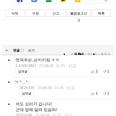
페북
트윗
밴드
카톡
카스
복사
스크랩
삭제
수정
신고
불법광고신
목록
고
댓글
13
쓰기
등록순
최신순
추천순
멋져우@_@키키킼 ㅊㅊ
LANIGIRO
25.08.08 21:35
신고
2
1
답댓글
*__*;
JIGSAW
25.08.08 21:36
신고
1
1
답댓글
저도 꼬리가 깁니다!
근데 앞에 달려 있슴돠!
국외의원
25.08.08 21:37
신고