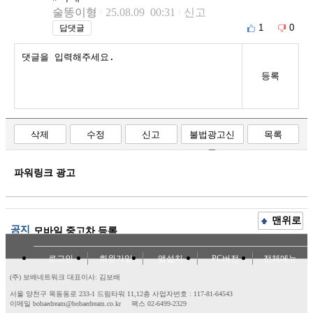
술똥이형
25.08.09 00:31
신고
1
0
답댓글
등록
삭제
수정
신고
불법광고신
목록
고
파워링크 광고
맨위로
공지
모바일 중고차 등록
로그인
회원가입
앱설치
PC버전
전체메뉴
(주) 보배네트워크 대표이사: 김보배
서울 양천구 목동동로 233-1 드림타워 11,12층
사업자번호 : 117-81-64543
이메일 bobaedream@bobaedream.co.kr
팩스 02-6499-2329