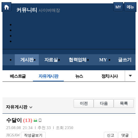
커뮤니티
사이버매장
게시판
자료실
협력업체
MY
글쓰기
베스트글
자유게시판
뉴스
정치/시사
시배목
유명인의차
보배드림이야기
성인게시판
국내야구
해외야구
해외축구
국내축구
이전
다음
목록
자유게시판
수달이
(13)
25.08.08 21:34
추천 33
조회 2350
JIGSAW
작성글보기
신고
댓글