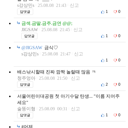
s강상민s
25.08.08 21:43
신고
1
0
답댓글
금섹.금딸.금주.금연 @@;
JIGSAW
25.08.08 21:45
신고
1
0
답댓글
@JIGSAW
금식♡
s강상민s
25.08.08 21:47
신고
1
0
배스낚시할때 진짜 깜짝 놀랄때 많음 ㅋ
청주엉아
25.08.08 21:50
신고
2
0
답댓글
서울어린이대공원 첫 아기수달 탄생... "이름 지어주
세요"
술똥이형
25.08.09 00:31
신고
1
0
답댓글
#어제