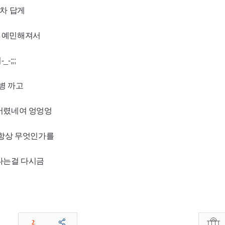
차 답게
 예민해져서
;;;
병 까고
버렸네여 엉엉엉
 항상 무엇인가를
다는걸 다시금
2