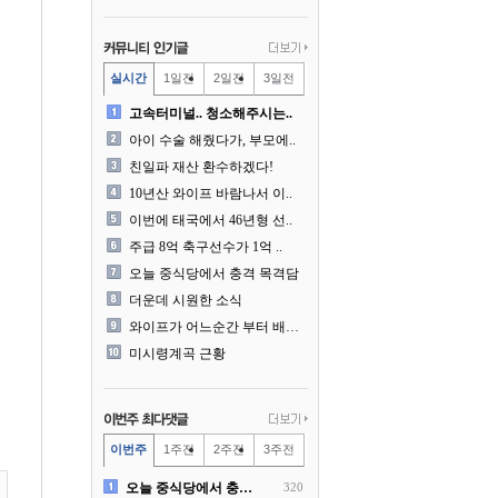
실시간
1일전
2일전
3일전
고속터미널.. 청소해주시는..
아이 수술 해줬다가, 부모에..
친일파 재산 환수하겠다!
10년산 와이프 바람나서 이..
이번에 태국에서 46년형 선..
주급 8억 축구선수가 1억 ..
오늘 중식당에서 충격 목격담
더운데 시원한 소식
와이프가 어느순간 부터 배달..
미시령계곡 근황
이번주
1주전
2주전
3주전
오늘 중식당에서 충격 목격담
320