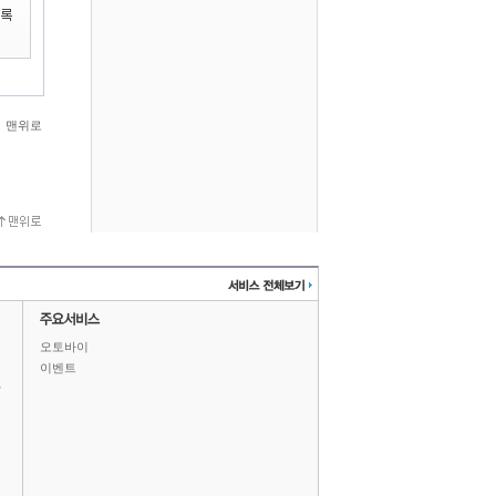
맨위로
오토바이
이벤트
상