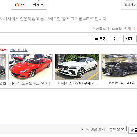
기타 매체에서 인용하실 때는 '보배드림' 출처 표기를 부탁드립니다
작성글보기
|
스크랩
|
인쇄
|
신
2329
인터넷 신청
포츠
페라리 포르토피노 M 3.9..
제네시스 GV80 쿠페 2...
BMW 740i xDrive.
|
내 댓글 보기