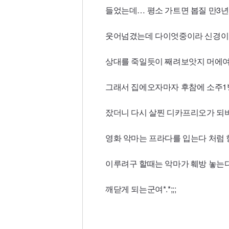
들었는데… 평소 가트면 봅질 만3년
웃어넘겼는데 다이엇중이라 신경이
상대를 죽일듯이 째려보앗지 머에여-_-
그래서 집에오자마자 후참에 소주1
잤더니 다시 살찐 디카프리오가 되
영화 악마는 프라다를 입는다 처럼
이루려구 할때는 악마가 훼방 놓는
깨닫게 되는군여*.*;;;