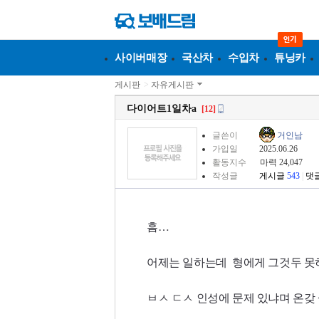
사이버매장
국산차
수입차
튜닝카
게시판
>
자유게시판
다이어트1일차a
[12]
글쓴이
거인남
가입일
2025.06.26
활동지수
마력 24,047
작성글
게시글
543
|
댓
흠…
어제는 일하는데 형에게 그것두 
ㅂㅅ ㄷㅅ 인성에 문제 있냐며 온갖