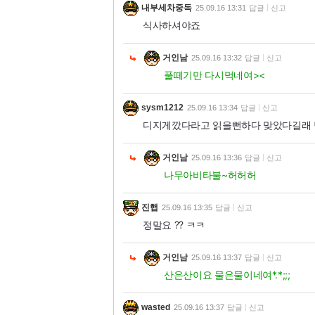
내부세차중독
25.09.16 13:31
답글
신고
식사하셔야죠
거인남
25.09.16 13:32
답글
신고
풀떼기만 다시먹네여><
sysm1212
25.09.16 13:34
답글
신고
디지게깠다라고 읽을뻔하다 맞았다길래 
거인남
25.09.16 13:36
답글
신고
나무아비타불~허허허
진햅
25.09.16 13:35
답글
신고
정말요 ?? ㅋㅋ
거인남
25.09.16 13:37
답글
신고
산은산이요 물은물이네여*.*;;;
wasted
25.09.16 13:37
답글
신고