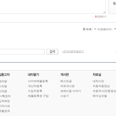
0
/
2000
자
목록
이전페이지
내가쓴글/댓글보기
사이버매물등록
베스트글
내차사진
체차량
국산차등록
자유게시판
자동차동영상
기차량
수입차등록
보배드림 이야기
자동차사진/동영
인차량
매물등록권 구입
시승기
레이싱모델
수/특장차
입차매장
고차시세
종별검색