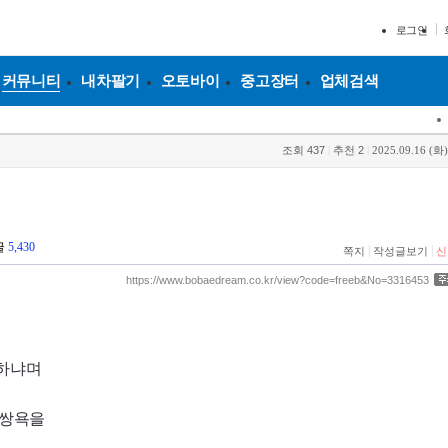
로그인
커뮤니티
내차팔기
오토바이
중고장터
업체검색
조회
437
|
추천
2
|
2025.09.16 (화)
글
5,430
|
|
쪽지
작성글보기
신
https://www.bobaedream.co.kr/view?code=freeb&No=3316453
못하냐며
 쌍욕을