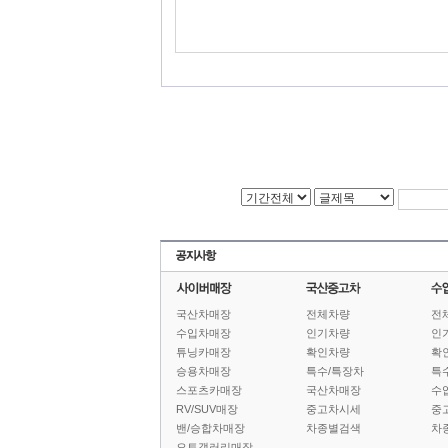
국산차매장
전체차량
전
수입차매장
인기차량
인
튜닝카매장
확인차량
확
승용차매장
특수/특장차
특
스포츠카매장
국산차매장
수
RV/SUV매장
중고차시세
중
밴/승합차매장
차종별검색
차
오토갤러리매장