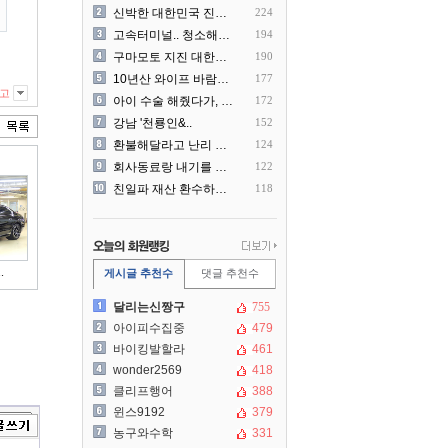
신박한 대한민국 진상 근황
224
고속터미널.. 청소해주시는..
194
구마모토 지진 대한항공 생수..
190
10년산 와이프 바람나서 이..
177
고
아이 수술 해줬다가, 부모에..
172
강남 '천룡인&..
152
환불해달라고 난리 난 미국 ..
124
회사동료랑 내기를 했습니다
122
친일파 재산 환수하겠다!
118
.
게시글 추천수
댓글 추천수
달리는신짱구
755
아이피수집중
479
바이킹발할라
461
wonder2569
418
클리프행어
388
윈스9192
379
농구와수학
331