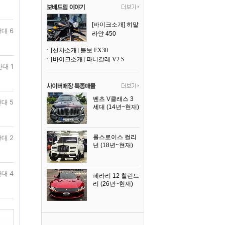
[바이크소개] 히말
대 6
라얀 450
[신차소개] 볼보 EX30
[바이크소개] 파니갈레 V2 S
반대 1
벤츠 V클래스 3
대 5
세대 (14년~현재)
2023년식
대 2
롤스로이스 컬리
넌 (18년~현재)
2023년식
대 4
페라리 12 칠린드
리 (26년~현재)
2025년식