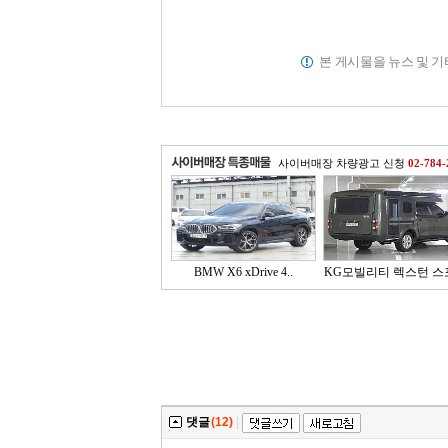
본 게시물을 뉴스 및 
사이버매장 차량광고 신청
02-784-
BMW X6 xDrive 4..
KG모빌리티 렉스턴 스
..
댓글
(12)
|