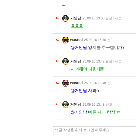
ㅗ
거인남
25.09.16 13:38
답글
신고
흐흐흐
wasted
25.09.16 13:46
신고
@거인남
양지를 추구합니가?
거인남
25.09.16 13:47
답글
신고
사과해여 나한테!!!
wasted
25.09.16 13:48
신고
@거인남
사과a
거인남
25.09.16 13:49
신고
@거인남
빠른 사과 캄샤 ㅎ