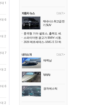
대 1
대 6
제네시스 최고급 전
기 SUV
곧 베일을 벗는다
중국형 기아 셀토스, 출력도 세지고 27인치 초대형 디스플레이까지
대 2
스파이더맨 광고가 BMW 시동화면을 점령하다, 오너들은 불만
2026 메르세데스-AMG E 53 하이브리드 왜건 시승기
반대 7
매력남
대 2
lglglg
대 6
경차에스틱
대 2