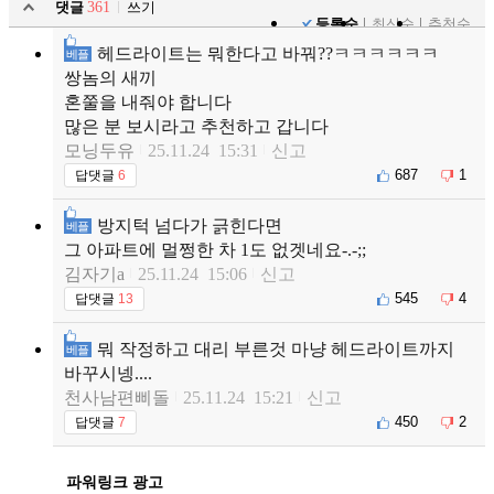
댓글
361
쓰기
등록순
최신순
추천순
헤드라이트는 뭐한다고 바꿔??ㅋㅋㅋㅋㅋㅋ
베플
쌍놈의 새끼
혼쭐을 내줘야 합니다
많은 분 보시라고 추천하고 갑니다
모닝두유
25.11.24 15:31
신고
687
1
답댓글
6
방지턱 넘다가 긁힌다면
베플
그 아파트에 멀쩡한 차 1도 없겟네요-.-;;
김자기a
25.11.24 15:06
신고
545
4
답댓글
13
뭐 작정하고 대리 부른것 마냥 헤드라이트까지
베플
바꾸시넹....
천사남편삐돌
25.11.24 15:21
신고
450
2
답댓글
7
파워링크 광고