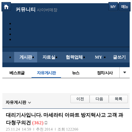
커뮤니티
사이버매장
게시판
자료실
협력업체
MY
글쓰기
베스트글
자유게시판
뉴스
정치/시사
시배목
유명인의차
보배드림이야기
성인게시판
국내야구
해외야구
해외축구
국내축구
이전
다음
목록
자유게시판
대리기사입니다. 마세라티 아파트 방지턱사고 고객 과
다청구의건
(362)
25.11.24 14:59
추천 2014
조회 122266