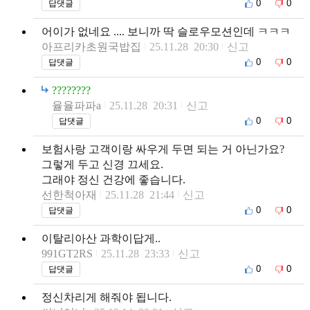
0
0
답댓글
어이가 없네요 .... 보니까 딱 슬로우모션인데 ㅋㅋㅋ
아프리카초원국밥집
25.11.28 20:30
신고
0
0
답댓글
????????
율율파파a
25.11.28 20:31
신고
0
0
답댓글
보험사랑 고객이랑 싸우게 두면 되는 거 아닌가요?
그렇게 두고 신경 끄세요.
그래야 정신 건강에 좋습니다.
선한척아재
25.11.28 21:44
신고
0
0
답댓글
이탈리아산 과학이답게..
991GT2RS
25.11.28 23:33
신고
0
0
답댓글
정신차리게 해줘야 됩니다.