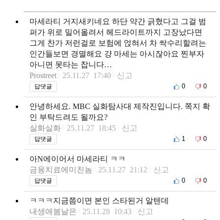
마세라티 거지새키네요 하단 약간 긁혔다고 그걸 범
퍼가 위로 밀어올려서 헤드라이트까지 고장났다면
그게 찬가 저런걸로 보험에 얹혀서 차 싹수리할려는
인간들보면 경멸해요 걍 마세는 아시잖아요 찐부자
아니면 못타는 찹니다…
Prostreet
25.11.27 17:40
신고
0
0
답댓글
안녕하세요. MBC 실화탐사대 제작진입니다. 쪽지 확
인 부탁드려도 될까요?
실화실화
25.11.27 18:45
신고
1
0
답댓글
아N에이어서 마세라티 ㅋㅋ
금융치료에미친놈
25.11.27 21:12
신고
0
0
답댓글
ㅋㅋㅋ지금쯤이면 본인 스타된거 알텐데
내생애봄날은
25.11.28 10:43
신고