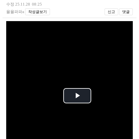
수정 25.11.28 08:25
율율파파a
작성글보기
신고
댓글
P
l
a