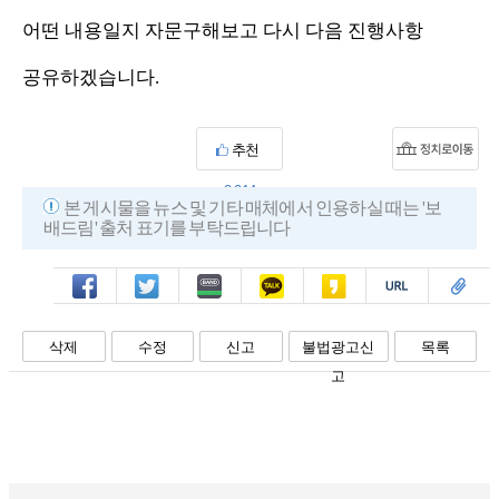
어떤 내용일지 자문구해보고 다시 다음 진행사항
공유하겠습니다.
추천
2,014
본 게시물을 뉴스 및 기타 매체에서 인용하실 때는 '보
배드림' 출처 표기를 부탁드립니다
페북
트윗
밴드
카톡
카스
복사
스크랩
삭제
수정
신고
불법광고신
목록
고