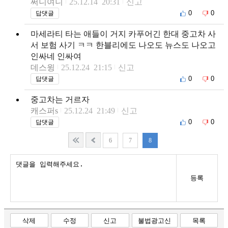
써니여니
25.12.14 20:31
신고
0
0
답댓글
마세라티 타는 애들이 거지 카푸어긴 한대 중고차 사
서 보험 사기 ㅋㅋ 한블리에도 나오도 뉴스도 나오고
인싸네 인싸여
데스윙
25.12.24 21:15
신고
0
0
답댓글
중고차는 거르자
캐스퍼s
25.12.24 21:49
신고
0
0
답댓글
6
7
8
등록
삭제
수정
신고
불법광고신
목록