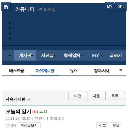
커뮤니티
사이버매장
게시판
자료실
협력업체
MY
글쓰기
베스트글
자유게시판
뉴스
정치/시사
시배목
유명인의차
보배드림이야기
성인게시판
국내야구
해외야구
해외축구
국내축구
이전
다음
목록
자유게시판
오늘의 일기
(6)
25.11.28 18:30
추천 1
조회 314
테테테
작성글보기
신고
댓글