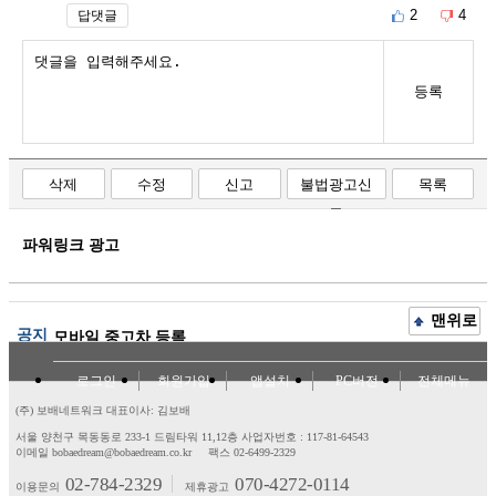
2
4
답댓글
등록
삭제
수정
신고
불법광고신
목록
고
파워링크 광고
맨위로
공지
모바일 중고차 등록
로그인
회원가입
앱설치
PC버전
전체메뉴
(주) 보배네트워크 대표이사: 김보배
서울 양천구 목동동로 233-1 드림타워 11,12층
사업자번호 : 117-81-64543
이메일 bobaedream@bobaedream.co.kr
팩스 02-6499-2329
02-784-2329
070-4272-0114
이용문의
제휴광고