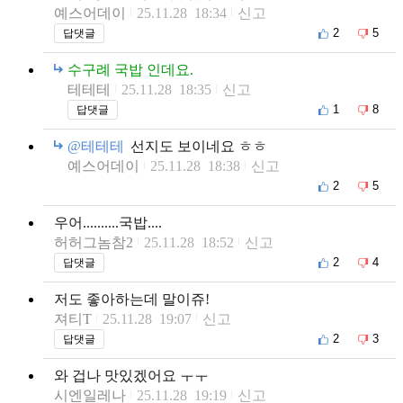
예스어데이
25.11.28 18:34
신고
2
5
답댓글
수구례 국밥 인데요.
테테테
25.11.28 18:35
신고
1
8
답댓글
@테테테
선지도 보이네요 ㅎㅎ
예스어데이
25.11.28 18:38
신고
2
5
우어..........국밥....
허허그놈참2
25.11.28 18:52
신고
2
4
답댓글
저도 좋아하는데 말이쥬!
져티T
25.11.28 19:07
신고
2
3
답댓글
와 겁나 맛있겠어요 ㅜㅜ
시엔일레나
25.11.28 19:19
신고