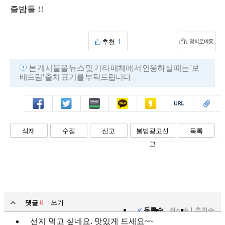
즐밤들 !!
추천
1
본 게시물을 뉴스 및 기타 매체에서 인용하실 때는 '보
배드림' 출처 표기를 부탁드립니다
페북
트윗
밴드
카톡
카스
복사
스크랩
삭제
수정
신고
불법광고신
목록
고
댓글
6
쓰기
등록순
최신순
추천순
선지 먹고 싶네요. 맛있게 드세요~~