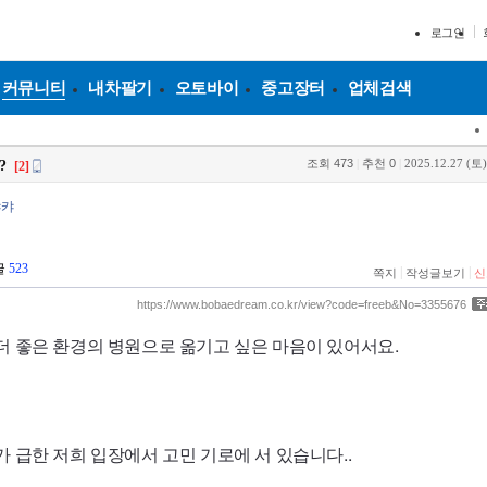
로그인
커뮤니티
내차팔기
오토바이
중고장터
업체검색
조회
473
|
추천
0
|
2025.12.27 (토)
?
[2]
캬캬
글
523
|
|
쪽지
작성글보기
신
https://www.bobaedream.co.kr/view?code=freeb&No=3355676
더 좋은 환경의 병원으로 옮기고 싶은 마음이 있어서요.
 급한 저희 입장에서 고민 기로에 서 있습니다..