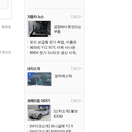
공장에서 못 만드는
맨위로
부품
3D 프린팅으로 찍
어낸다
포드 보급형 전기 픽업, 이름은 `패덤`
페라리 V12 SUV, 더욱 사나운 얼굴로 돌아온다
BMW 전기 3시리즈 생산 시작, 뮌헨 공장은 전기차 전용으로 전환
경차에스틱
[신차소개] 볼보
EX30
[바이크소개] 파니갈레 V2 S
[바이크소개] 히말라얀 450