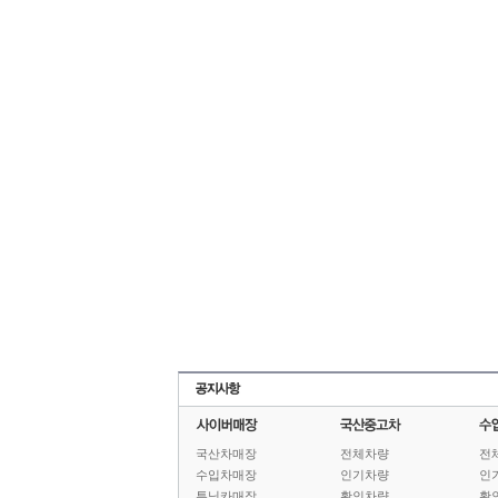
국산차매장
전체차량
전
수입차매장
인기차량
인
튜닝카매장
확인차량
확