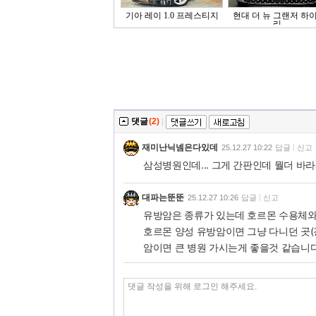
기아 레이 1.0 프레스티지
현대 더 뉴 그랜저 하
리..
댓글
(2)
|
재미난닉넴은다있데
25.12.27 10:22
답글
신고
삼성병원인데... 그게 간판인데 뭘더 바
대파는뚠뚠
25.12.27 10:26
답글
신고
유방암은 종류가 있는데 호르몬 수용체와 
호르몬 양성 유방암이면 그냥 다니던 곳(강
암이면 큰 병원 가시는게 좋을것 같습니다