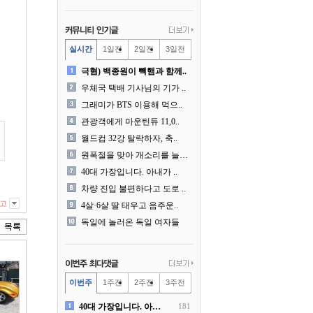
실시간
1일전
2일전
3일전
극혐) 백종원이 빽햄과 함께..
우체국 택배 기사님의 기가 ..
그래미가 BTS 이용해 먹으..
관광객에게 마운틴듀 11,0..
월드컵 32강 탈락하자, 축..
원폭절을 맞아 개소리를 늘어..
40대 가장입니다. 아내가 ..
차량 진입 불편하다고 도로 ..
고
4살·6살 딸 태우고 음주운..
독일에 놀러온 독일 여자들
이번주
1주전
2주전
3주전
40대 가장입니다. 아내가 ..
181