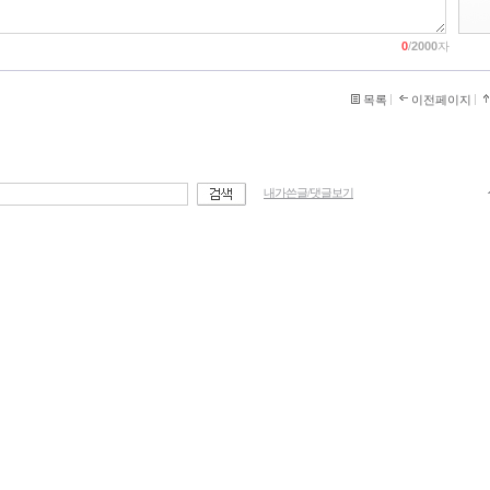
0
/
2000
자
목록
이전페이지
내가쓴글/댓글보기