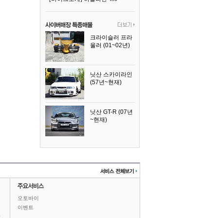
크라이슬러 프라
울러 (01~02년)
2002년식
닛산 스카이라인
(57년~현재)
1996년식
닛산 GT-R (07년
~현재)
2008년식
오토바이
이벤트
상