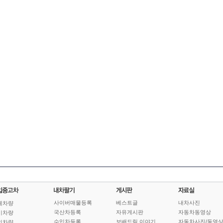
사이버매물등록
베스트글
내차사진
체차량
국산차등록
자유게시판
자동차동영상
기차량
수입차등록
보배드림 이야기
자동차사진/동영
인차량