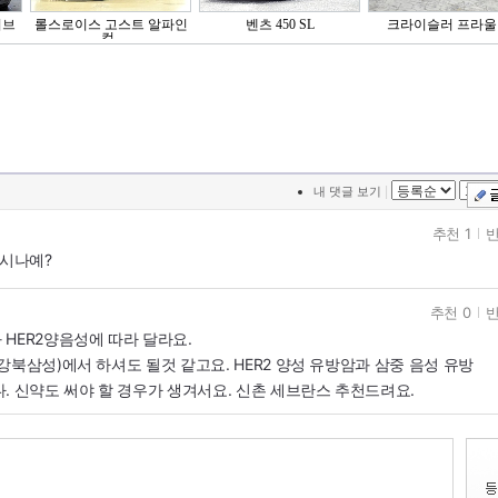
이브
롤스로이스 고스트 알파인
벤츠 450 SL
크라이슬러 프라울
컬..
|
내 댓글 보기
추천 1
반
라시나예?
추천 0
반
HER2양음성에 따라 달라요.
북삼성)에서 하셔도 될것 같고요. HER2 양성 유방암과 삼중 음성 유방
. 신약도 써야 할 경우가 생겨서요. 신촌 세브란스 추천드려요.