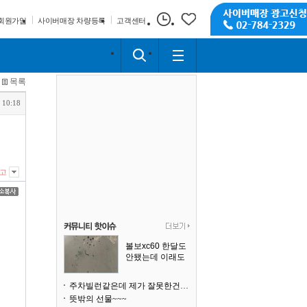
회원가입
사이버매장 차량등록
고객센터
목록
 10:18
고
볼보xc60 한달도
안됐는데 이래도
되나요?
주차빌런같은데 제가 잘못한건가요
뜻밖의 선물~~~