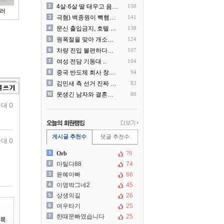
4살·6살 딸 태우고 음주운..
150
러
극혐) 백종원이 빽햄과 함께..
141
문신 출입금지, 호텔 헬스장..
138
원폭절을 맞아 개소리를 늘어..
124
차량 진입 불편하다고 도로 ..
107
여성 전담 기동대 ..
104
중국 반도체 회사 창신메모리..
94
김민새 측 선거 진짜 더럽게..
82
못생긴 남자와 결혼해서 후회..
80
대 0
게시글 추천수
댓글 추천수
대 0
Orb
79
마틸다88
74
윤혜아빠
66
이명박그네2
45
상생의길
26
여우타기
25
한때문빠였습니다
25