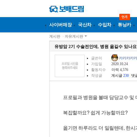
사이버매장
국산차
수입차
튜닝카
게시판
>
자유게시판
유방암 2기 수술전인데, 병원 옮길수 있나요
글쓴이
캬캬캬캬
가입일
2020.10.24
활동지수
마력 4,576
작성글
게시글
230
|
댓
프로필과 병원을 볼때 담당교수 및 
복잡할까요? 쉽게 가능할까요?
옮기면 하루라도 더 밀릴텐데, 한시가