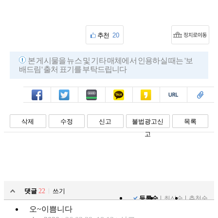
추천
20
본 게시물을 뉴스 및 기타 매체에서 인용하실 때는 '보
배드림' 출처 표기를 부탁드립니다
페북
트윗
밴드
카톡
카스
복사
스크랩
삭제
수정
신고
불법광고신
목록
고
댓글
22
쓰기
등록순
최신순
추천순
오~이쁨니다