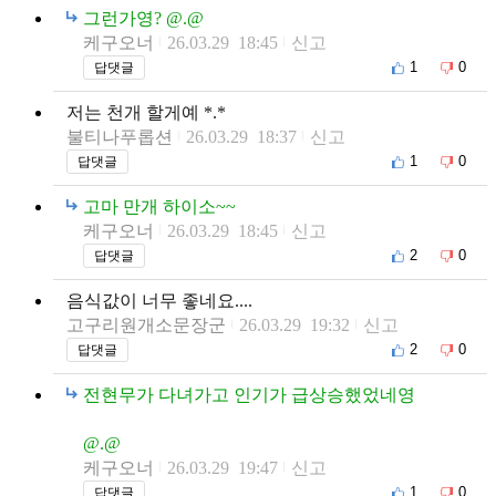
그런가영? @.@
케구오너
26.03.29 18:45
신고
1
0
답댓글
저는 천개 할게예 *.*
불티나푸롭션
26.03.29 18:37
신고
1
0
답댓글
고마 만개 하이소~~
케구오너
26.03.29 18:45
신고
2
0
답댓글
음식값이 너무 좋네요....
고구리원개소문장군
26.03.29 19:32
신고
2
0
답댓글
전현무가 다녀가고 인기가 급상승했었네영
@.@
케구오너
26.03.29 19:47
신고
1
0
답댓글