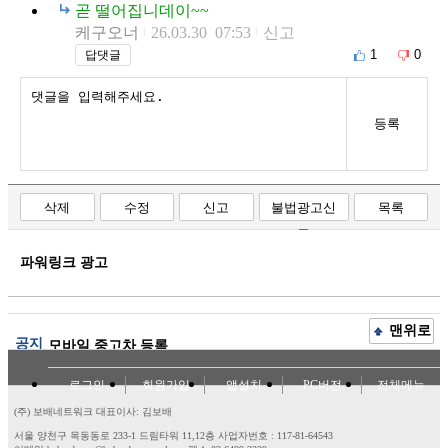
곧 떨어집니데이~~
케구오너
26.03.30 07:53
신고
1
0
답댓글
등록
삭제
수정
신고
불법광고신
목록
고
파워링크 광고
맨위로
공지
모바일 중고차 등록
로그인
회원가입
앱설치
PC버전
전체메뉴
(주) 보배네트워크 대표이사: 김보배
서울 양천구 목동동로 233-1 드림타워 11,12층
사업자번호 : 117-81-64543