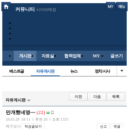
커뮤니티
사이버매장
게시판
자료실
협력업체
MY
글쓰기
베스트글
자유게시판
뉴스
정치/시사
시배목
유명인의차
보배드림이야기
성인게시판
국내야구
해외야구
해외축구
국내축구
이전
다음
목록
자유게시판
만개했네영~~
(22)
26.03.29 18:11
추천 20
조회 1355
케구오너
작성글보기
신고
댓글