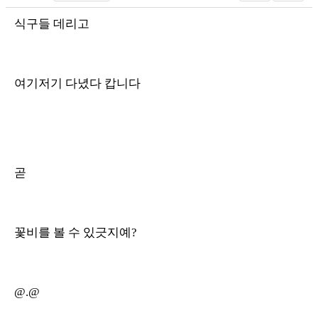
식구들 데리고
여기저기 다녔다 캅니다
곧
꽃비를 볼 수 있긋지예?
@.@