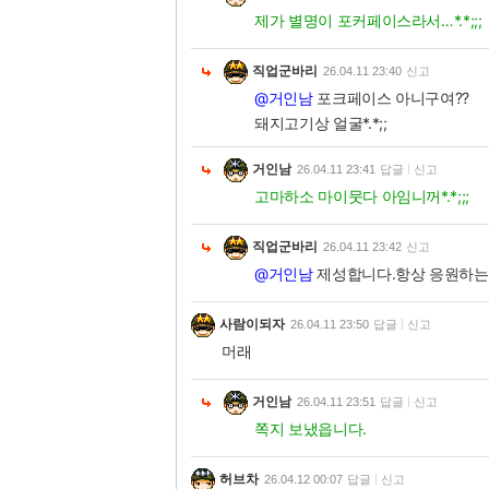
제가 별명이 포커페이스라서…*.*;;;
직업군바리
26.04.11 23:40
신고
@거인남
포크페이스 아니구여??
돼지고기상 얼굴*.*;;
거인남
26.04.11 23:41
답글
신고
고마하소 마이뭇다 아임니꺼*.*;;;
직업군바리
26.04.11 23:42
신고
@거인남
제성합니다.항상 응원하는
사람이되자
26.04.11 23:50
답글
신고
머래
거인남
26.04.11 23:51
답글
신고
쪽지 보냈읍니다.
허브차
26.04.12 00:07
답글
신고