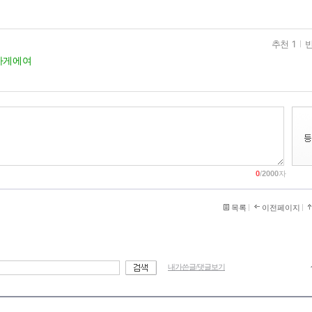
추천 1
반
자게에여
0
/
2000
자
목록
이전페이지
내가쓴글/댓글보기