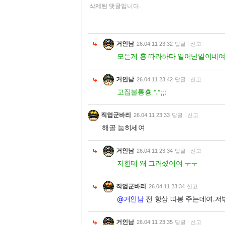
삭제된 댓글입니다.
거인남
26.04.11 23:32
답글
신고
모든게 횽 따라하다 일어난일이네여-.
거인남
26.04.11 23:42
답글
신고
고집불통횽 *.*;;;
직업군바리
26.04.11 23:33
답글
신고
해골 눕히세여
거인남
26.04.11 23:34
답글
신고
저한테 왜 그러셨어여 ㅜㅜ
직업군바리
26.04.11 23:34
신고
@거인남
전 항상 따봉 주는데여.저
거인남
26.04.11 23:35
답글
신고