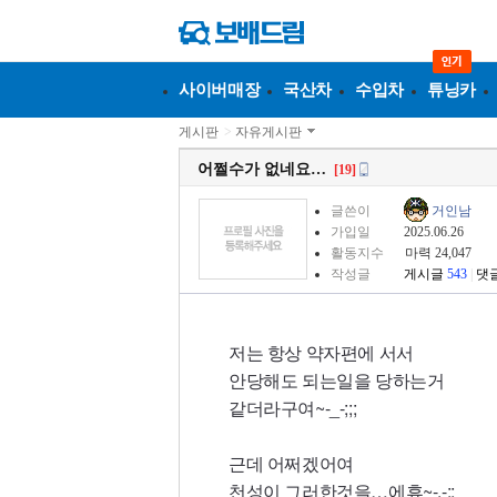
사이버매장
국산차
수입차
튜닝카
게시판
>
자유게시판
어쩔수가 없네요…
[19]
글쓴이
거인남
가입일
2025.06.26
활동지수
마력 24,047
작성글
게시글
543
|
댓
저는 항상 약자편에 서서
안당해도 되는일을 당하는거
같더라구여~-_-;;;
근데 어쩌겠어여
천성이 그러한것을…에휴~-.-;;