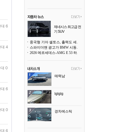
대 6
제네시스 최고급 전
기 SUV
곧 베일을 벗는다
중국형 기아 셀토스, 출력도 세지고 27인치 초대형 디스플레이까지
대 4
스파이더맨 광고가 BMW 시동화면을 점령하다, 오너들은 불만
2026 메르세데스-AMG E 53 하이브리드 왜건 시승기
대 0
매력남
대 6
lglglg
대 0
경차에스틱
대 6