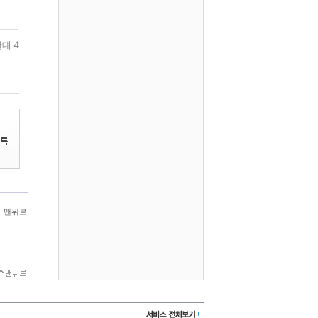
대 4
맨위로