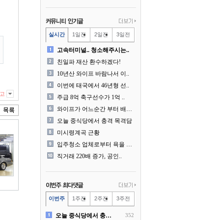
실시간
1일전
2일전
3일전
고속터미널.. 청소해주시는..
친일파 재산 환수하겠다!
10년산 와이프 바람나서 이..
이번에 태국에서 46년형 선..
고
주급 8억 축구선수가 1억 ..
와이프가 어느순간 부터 배달..
오늘 중식당에서 충격 목격담
미시령계곡 근황
입주청소 업체로부터 욕을 먹..
직거래 220배 증가, 공인..
이번주
1주전
2주전
3주전
오늘 중식당에서 충격 목격담
352