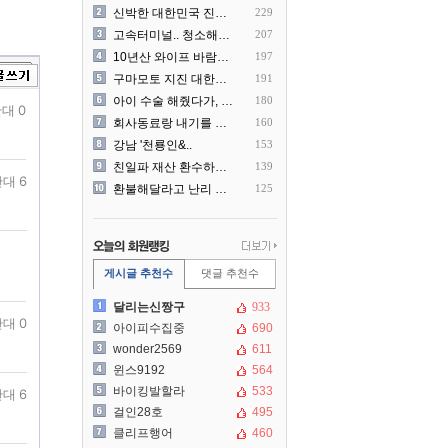
신박한 대한민국 진상 근황
229
고속터미널.. 청소해주시는..
207
10년산 와이프 바람나서 이..
197
구마모토 지진 대한항공 생수..
191
아이 수술 해줬다가, 부모에..
180
대 0
회사동료랑 내기를 했습니다
160
강남 '천룡인&..
153
친일파 재산 환수하겠다!
139
대 6
환불해달라고 난리 난 미국 ..
125
게시글 추천수
댓글 추천수
달리는신짱구
933
대 0
아이피수집중
690
wonder2569
611
윈스9192
564
바이킹발할라
533
대 6
걸인28호
495
클리프행어
460