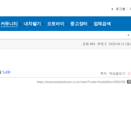
로그인
커뮤니티
내차팔기
오토바이
중고장터
업체검색
조회
654
|
추천
2
|
2026.04.11 (토)
글
5,430
|
|
쪽지
작성글보기
신
https://www.bobaedream.co.kr/view?code=freeb&No=3391035