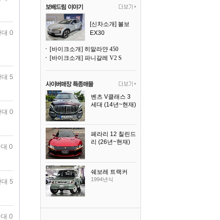
[신차소개] 볼보
대 0
EX30
[바이크소개] 히말라얀 450
[바이크소개] 파니갈레 V2 S
대 5
벤츠 V클래스 3
세대 (14년~현재)
대 0
2023년식
페라리 12 칠린드
리 (26년~현재)
대 0
2025년식
쉐보레 트랙커
1994년식
대 5
대 0