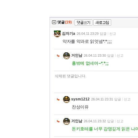
댓글
(19)
|
김자기a
26.04.11 23:29
답글
신고
약자를 약과로 읽엇넴*.*;;;;
거인남
26.04.11 23:30
답글
신고
횽밖에 없네여~*.*;;;
삭제된 댓글입니다.
sysm1212
26.04.11 23:31
답글
신고
찬성이유
거인남
26.04.11 23:32
답글
신고
돈키호테를 너무 감명깊게 읽은 나머지…