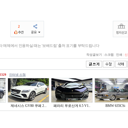
2
기타 매체에서 인용하실 때는 '보배드림' 출처 표기를 부탁드립니다
작성글보기
|
스크랩
|
인쇄
|
신
2329
인터넷 신청
제네시스 GV80 쿠페 2...
페라리 푸로산게 6.5 V1..
BMW 635CSi