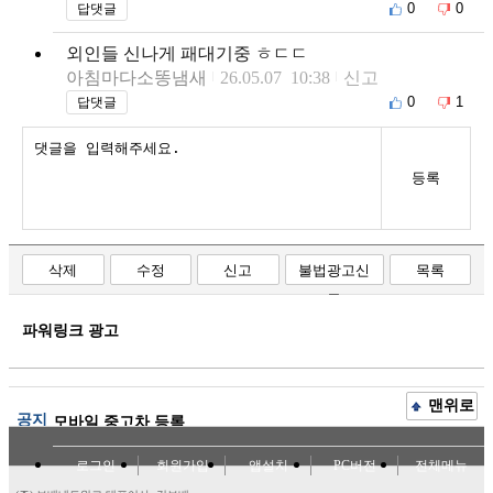
0
0
답댓글
외인들 신나게 패대기중 ㅎㄷㄷ
아침마다소똥냄새
26.05.07 10:38
신고
0
1
답댓글
등록
삭제
수정
신고
불법광고신
목록
고
파워링크 광고
맨위로
공지
모바일 중고차 등록
로그인
회원가입
앱설치
PC버전
전체메뉴