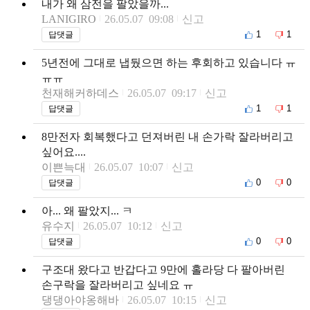
내가 왜 삼전을 팔았을까...
LANIGIRO
26.05.07 09:08
신고
1
1
답댓글
5년전에 그대로 냅뒀으면 하는 후회하고 있습니다 ㅠ
ㅠㅠ
천재해커하데스
26.05.07 09:17
신고
1
1
답댓글
8만전자 회복했다고 던져버린 내 손가락 잘라버리고
싶어요....
이쁜늑대
26.05.07 10:07
신고
0
0
답댓글
아... 왜 팔았지... ㅋ
유수지
26.05.07 10:12
신고
0
0
답댓글
구조대 왔다고 반갑다고 9만에 홀라당 다 팔아버린
손구락을 잘라버리고 싶네요 ㅠ
댕댕아야옹해바
26.05.07 10:15
신고