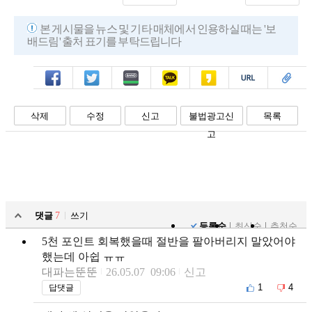
본 게시물을 뉴스 및 기타 매체에서 인용하실 때는 '보
배드림' 출처 표기를 부탁드립니다
페북
트윗
밴드
카톡
카스
복사
스크랩
삭제
수정
신고
불법광고신
목록
고
댓글
7
쓰기
등록순
최신순
추천순
5천 포인트 회복했을때 절반을 팔아버리지 말았어야
했는데 아쉽 ㅠㅠ
대파는뚠뚠
26.05.07 09:06
신고
1
4
답댓글