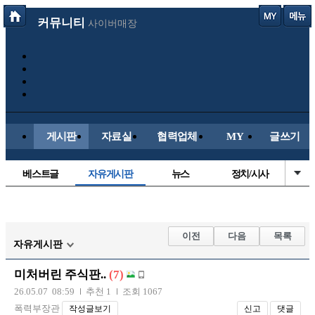
커뮤니티
사이버매장
게시판
자료실
협력업체
MY
글쓰기
베스트글
자유게시판
뉴스
정치/시사
시배목
유명인의차
보배드림이야기
성인게시판
국내야구
해외야구
해외축구
국내축구
이전
다음
목록
자유게시판
미처버린 주식판..
(7)
26.05.07 08:59
추천 1
조회 1067
폭력부장관
작성글보기
신고
댓글