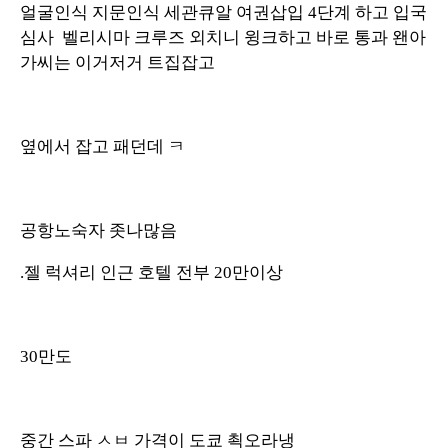
얼굴인식 지문인식 세관큐알 여권삽입 4단계 하고 입국
심사 벨리시마 크루즈 외치니 윙크하고 바로 통과 왠아
가씨는 이거저거 트집잡고
옆에서 잡고 패던데 ㅋ
공항노숙자 좃나많음
.젤 럭셔리 인근 호텔 전부 20만이상
30만도
중간 스파 ㅅㅂ 가격이 도쿄 쵝오라냉