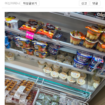
여신아테나
작성글보기
신고
댓글