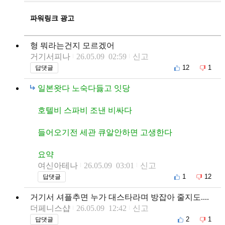
파워링크 광고
형 뭐라는건지 모르겠어
거기서피나
26.05.09 02:59
신고
12
1
답댓글
일본왓다 노숙다듫고 잇당
호텔비 스파비 조낸 비싸다
들어오기전 세관 큐알안하면 고생한다
요약
여신아테나
26.05.09 03:01
신고
1
12
답댓글
거기서 셔플추면 누가 대스타라며 방잡아 줄지도....
더페니스샵
26.05.09 12:42
신고
2
1
답댓글