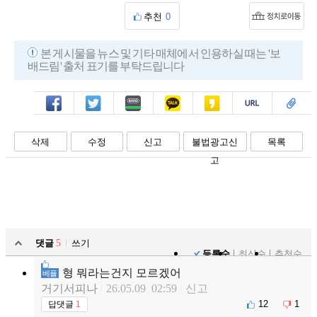
추천
0
본 게시물을 뉴스 및 기타 매체에서 인용하실 때는 '보
배드림' 출처 표기를 부탁드립니다
페북
트윗
밴드
카톡
카스
복사
스크랩
삭제
수정
신고
불법광고신
목록
고
댓글
5
쓰기
등록순
최신순
추천순
형 뭐라는건지 모르겠어
베플
거기서피나
26.05.09 02:59
신고
12
1
답댓글
1