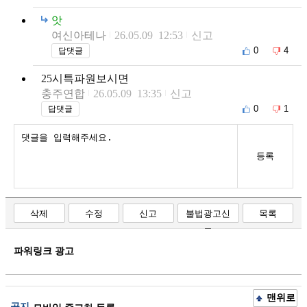
앗
여신아테나
26.05.09 12:53
신고
0
4
답댓글
25시특파원보시면
충주연합
26.05.09 13:35
신고
0
1
답댓글
등록
삭제
수정
신고
불법광고신
목록
고
파워링크 광고
맨위로
공지