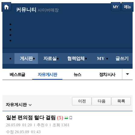
커뮤니티
사이버매장
게시판
자료실
협력업체
MY
글쓰기
베스트글
자유게시판
뉴스
정치/시사
시배목
유명인의차
보배드림이야기
성인게시판
국내야구
해외야구
해외축구
국내축구
이전
다음
목록
자유게시판
일본 편의점 털다 걸림
(5)
26.05.09 01:20
추천 0
조회 1361
수정 26.05.09 01:43