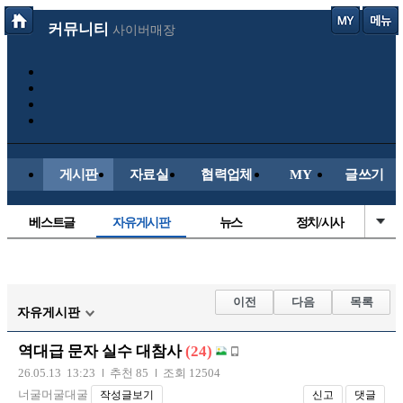
커뮤니티
사이버매장
게시판
자료실
협력업체
MY
글쓰기
베스트글
자유게시판
뉴스
정치/시사
시배목
유명인의차
보배드림이야기
성인게시판
국내야구
해외야구
해외축구
국내축구
이전
다음
목록
자유게시판
역대급 문자 실수 대참사
(24)
26.05.13 13:23
추천 85
조회 12504
너굴머굴대굴
작성글보기
신고
댓글