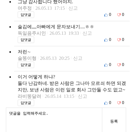
그냥 감사합니다 했어야지.
여주정
26.05.13 17:15
신고
0
0
답댓글
술김에,,,,아빠에게 문자보내기....ㅎㅎ
독일음주시인
26.05.13 19:33
신고
0
0
답댓글
저런∼
술똥이형
26.05.13 20:25
신고
0
0
답댓글
이거 어떻게 하냐?
둘다 난감하네. 받은 사람은 그나마 모르쇠 하면 되겠
지만, 보낸 사람은 이런 일로 회사 그만둘 수도 없고~
라비뚱달려
26.05.14 13:15
신고
0
0
답댓글
등록