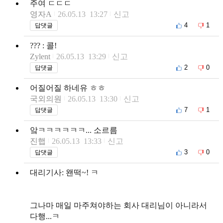
주여 ㄷㄷㄷ
영자A
26.05.13 13:27
신고
4
1
답댓글
??? : 콜!
Zylent
26.05.13 13:29
신고
2
0
답댓글
어질어질 하네유 ㅎㅎ
국외의원
26.05.13 13:30
신고
7
1
답댓글
앜ㅋㅋㅋㅋㅋㅋ... 소르름
진햅
26.05.13 13:33
신고
3
0
답댓글
대리기사: 왠떡~! ㅋ
그나마 매일 마주쳐야하는 회사 대리님이 아니라서
다행...ㅋ