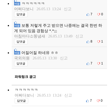
ㅋㅋㅋㅋㅋㅋ
베플
어쩌다보니
26.05.13 13:24
신고
7
0
답댓글
보통 저렇게 주고 받으면 나중에는 결국 한번 하
베플
게 되어 있음 경험상 *.*;;;
아침마다소똥냄새
26.05.13 13:49
신고
8
1
답댓글
어질어질 하네유 ㅎㅎ
베플
국외의원
26.05.13 13:30
신고
7
1
답댓글
파워링크 광고
ㅋㅋㅋㅋㅋㅋ
어쩌다보니
26.05.13 13:24
신고
7
0
답댓글