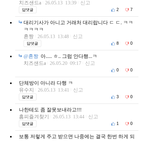
치즈샌드a
26.05.13 13:39
신고
2
7
답댓글
대리기사가 아니고 거래처 대리랍니다 ㄷ ㄷ. ㅋㅋ
ㅋㅋㅋㅋ
횬짱
26.05.13 13:48
신고
8
0
답댓글
@횬짱
아..... ㅎ.. 그럼 안다행...ㅋ
치즈샌드a
26.05.20 09:17
신고
0
0
단체방이 아니라 다행 ㅋ
유수지
26.05.13 13:41
신고
3
0
답댓글
나한테도 좀 잘못보내라고!!!
홈피즐겨찾기
26.05.13 13:44
신고
1
0
답댓글
보통 저렇게 주고 받으면 나중에는 결국 한번 하게 되