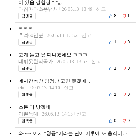
어 있음 경험상 *.*;;;
아침마다소똥냄새
26.05.13 13:49
신고
8
1
답댓글
ㅋㅋㅋ
추적60인분
26.05.13 13:52
신고
1
0
답댓글
고개 들고 못 다니겠네요 ㅋㅋㅋ
데뷔못한작곡가
26.05.13 13:53
신고
1
0
답댓글
네시간동안 엄청난 고민 했겠네...
eini
26.05.13 14:10
신고
1
0
답댓글
소문 다 났겠네
이쁜늑대
26.05.13 14:13
신고
0
0
답댓글
와~~~ 어제 "청룡"이라는 단어 이후에 또 충격이다.