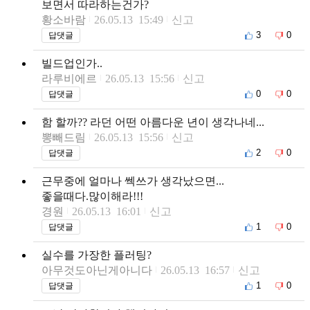
보면서 따라하는건가?
황소바람
26.05.13 15:49
신고
3
0
답댓글
빌드업인가..
라루비에르
26.05.13 15:56
신고
0
0
답댓글
함 할까?? 라던 어떤 아름다운 년이 생각나네...
뽕빼드림
26.05.13 15:56
신고
2
0
답댓글
근무중에 얼마나 쎅쓰가 생각났으면...
좋을때다.많이해라!!!
경원
26.05.13 16:01
신고
1
0
답댓글
실수를 가장한 플러팅?
아무것도아닌게아니다
26.05.13 16:57
신고
1
0
답댓글