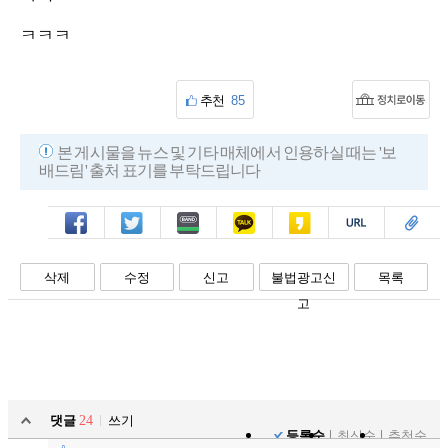
ㅋㅋㅋ
추천
85
본 게시물을 뉴스 및 기타 매체에서 인용하실 때는 '보
배드림' 출처 표기를 부탁드립니다
페북
트윗
밴드
카톡
카스
복사
스크랩
삭제
수정
신고
불법광고신
목록
고
댓글
24
쓰기
등록순
최신순
추천순