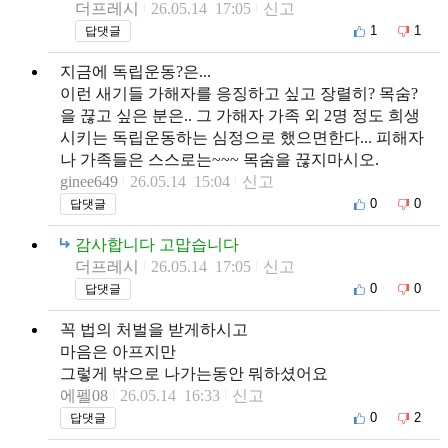
더프레시
26.05.14 17:05
신고
1
1
답댓글
지금에 독립운동?은...
이런 새기들 가해자를 응징하고 싶고 장렬히? 목숨?
을 끊고 싶은 분은.. 그 가해자 가족 외 2명 정도 희생
시키는 독립운동하는 심정으로 했으면한다... 피해자
나 가족들은 스스로는~~~ 목숨을 끊지마시오.
ginee649
26.05.14 15:04
신고
0
0
답댓글
감사합니다 고맙습니다
더프레시
26.05.14 17:05
신고
0
0
답댓글
꼭 법의 처벌을 받게하시고
마음은 아프지만
그렇게 밖으로 나가는동안 뭐하셨어요
에펠08
26.05.14 16:33
신고
0
2
답댓글