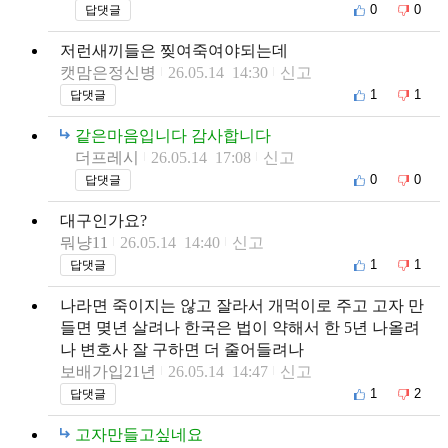
0
0
답댓글
저런새끼들은 찢여죽여야되는데
캣맘은정신병
26.05.14 14:30
신고
1
1
답댓글
같은마음입니다 감사합니다
더프레시
26.05.14 17:08
신고
0
0
답댓글
대구인가요?
뭐냥11
26.05.14 14:40
신고
1
1
답댓글
나라면 죽이지는 않고 잘라서 개먹이로 주고 고자 만
들면 몆년 살려나 한국은 법이 약해서 한 5년 나올려
나 변호사 잘 구하면 더 줄어들려나
보배가입21년
26.05.14 14:47
신고
1
2
답댓글
고자만들고싶네요