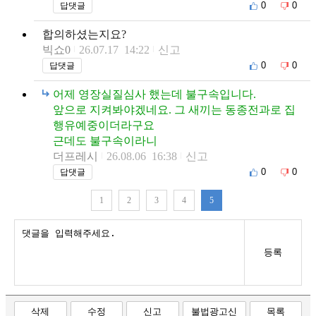
0
0
답댓글
합의하셨는지요?
빅쇼0
26.07.17 14:22
신고
0
0
답댓글
어제 영장실질심사 했는데 불구속입니다.
앞으로 지켜봐야겠네요. 그 새끼는 동종전과로 집
행유예중이더라구요
근데도 불구속이라니
더프레시
26.08.06 16:38
신고
0
0
답댓글
1
2
3
4
5
등록
삭제
수정
신고
불법광고신
목록