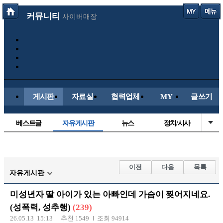
커뮤니티
사이버매장
게시판
자료실
협력업체
MY
글쓰기
베스트글
자유게시판
뉴스
정치/시사
시배목
유명인의차
보배드림이야기
성인게시판
국내야구
해외야구
해외축구
국내축구
이전
다음
목록
자유게시판
미성년자 딸 아이가 있는 아빠인데 가슴이 찢어지네요.
(성폭력, 성추행)
(239)
26.05.13 15:13
추천 1549
조회 94914