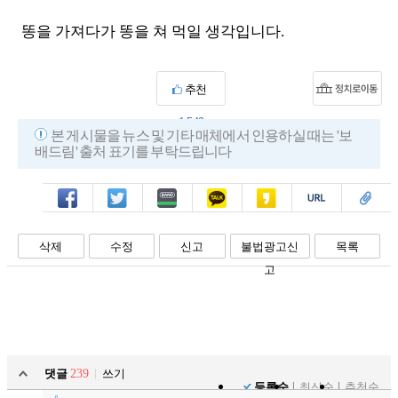
똥을 가져다가 똥을 쳐 먹일 생각입니다.
추천
1,549
본 게시물을 뉴스 및 기타 매체에서 인용하실 때는 '보
배드림' 출처 표기를 부탁드립니다
페북
트윗
밴드
카톡
카스
복사
스크랩
삭제
수정
신고
불법광고신
목록
고
댓글
239
쓰기
등록순
최신순
추천순