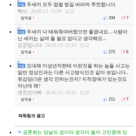
두새끼 모두 엄벌 받길 바라며 추천합니다
베플
빡시
26.05.13 15:19
신고
334
7
답댓글
3
두새끼 다 태워죽여버렸으면 좋겠내요... 사람아
베플
닌 새끼는 살려 둘 필요 없다고 생각해요...
김군입니다
26.05.13 15:33
신고
272
6
답댓글
3
도대체 미성년자한테 이런짓을 하는 놈들 사고는
베플
일반 정상인과는 다른 사고방식인것 같아 보입니다..
뒷감당(?)은 생각 안하는건지? 지적장애가 있는것도
아닌데 왜?
샛찬진아빠
26.05.13 15:33
신고
211
7
답댓글
2
파워링크 광고
공론화는 양날의 검이라 생각이 들어 고민중에 있