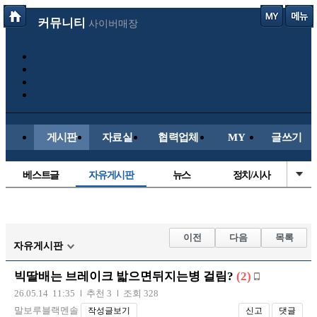
커뮤니티
사이버매장
게시판
자료실
협력업체
MY
글쓰기
베스트글
자유게시판
뉴스
정치/시사
시배목
유명인의차
보배드림이야기
성인게시판
국내야구
해외야구
해외축구
국내축구
이전
다음
목록
자유게시판
빅딸배는 브레이크 밟으면뒤지는병 걸림?
(2)
26.05.14 11:35
추천 3
조회 328
말보루블랙멘솔
작성글보기
신고
댓글