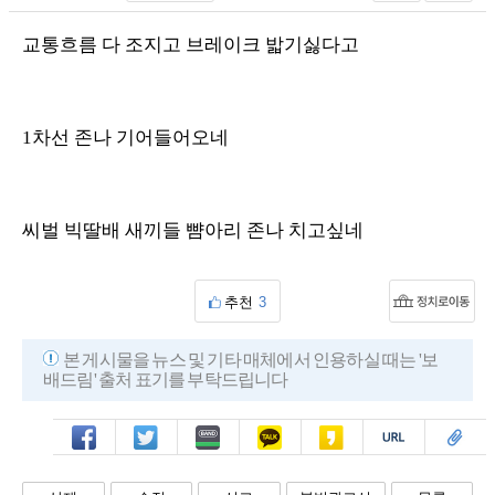
교통흐름 다 조지고 브레이크 밟기싫다고
1차선 존나 기어들어오네
씨벌 빅딸배 새끼들 뺨아리 존나 치고싶네
추천
3
본 게시물을 뉴스 및 기타 매체에서 인용하실 때는 '보
배드림' 출처 표기를 부탁드립니다
페북
트윗
밴드
카톡
카스
복사
스크랩