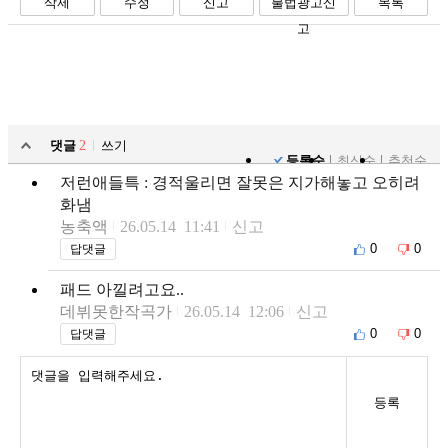
삭제
수정
신고
불법광고신
목록
고
댓글
2
쓰기
등록순
최신순
추천순
저런애들특 : 경적울리면 잘못은 지가해놓고 오히려
화냄
농축액
26.05.14 11:41
신고
0
0
답댓글
패드 아낄려고요..
데뷔못한작곡가
26.05.14 12:06
신고
0
0
답댓글
등록