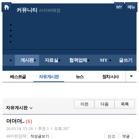
커뮤니티
사이버매장
게시판
자료실
협력업체
MY
글쓰기
베스트글
자유게시판
뉴스
정치/시사
시배목
유명인의차
보배드림이야기
성인게시판
국내야구
해외야구
해외축구
국내축구
이전
다음
목록
자유게시판
더더더..
(6)
26.05.14 15:28
추천 1
조회 267
파이란강재
작성글보기
신고
댓글