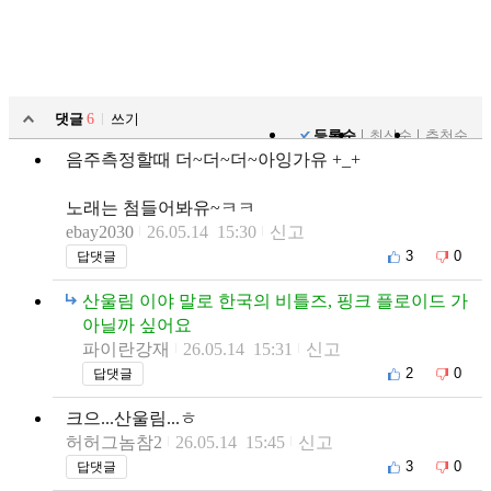
댓글
6
쓰기
등록순
최신순
추천순
음주측정할때 더~더~더~아잉가유 +_+
노래는 첨들어봐유~ㅋㅋ
ebay2030
26.05.14 15:30
신고
3
0
답댓글
산울림 이야 말로 한국의 비틀즈, 핑크 플로이드 가
아닐까 싶어요
파이란강재
26.05.14 15:31
신고
2
0
답댓글
크으...산울림...ㅎ
허허그놈참2
26.05.14 15:45
신고
3
0
답댓글