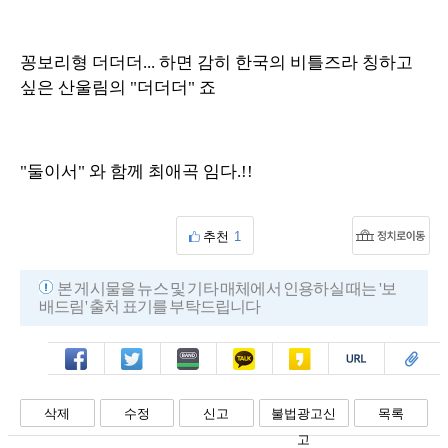
꽁보리형 더더더... 하면 감히 한국의 비틀즈라 칭하고
싶은 산울림의 "더더더" 죠
"둘이서" 와 함께 최애곡 임다.!!
추천
1
본 게시물을 뉴스 및 기타 매체에서 인용하실 때는 '보
배드림' 출처 표기를 부탁드립니다
페북
트윗
밴드
카톡
카스
복사
스크랩
삭제
수정
신고
불법광고신
목록
고