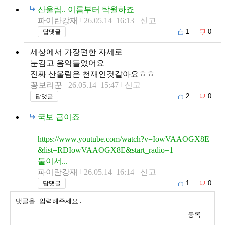
산울림.. 이름부터 탁월하죠
파이란강재
26.05.14 16:13
신고
1
0
답댓글
세상에서 가장편한 자세로
눈감고 음악들었어요
진짜 산울림은 천재인것같아요ㅎㅎ
꽁보리꾼
26.05.14 15:47
신고
2
0
답댓글
국보 급이죠
https://www.youtube.com/watch?v=IowVAAOGX8E
&list=RDIowVAAOGX8E&start_radio=1
둘이서...
파이란강재
26.05.14 16:14
신고
1
0
답댓글
등록