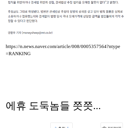
https://n.news.naver.com/article/008/0005357564?ntype
=RANKING
에휴 도둑놈들 쯧쯧...