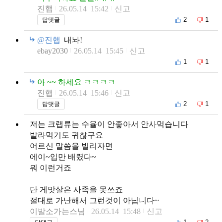
진햅
26.05.14 15:42
신고
2
1
답댓글
@진햅
내놔!
ebay2030
26.05.14 15:45
신고
1
1
아 ~~ 하세요 ㅋㅋㅋㅋ
진햅
26.05.14 15:46
신고
2
1
답댓글
저는 크랩류는 수율이 안좋아서 안사먹습니다
발라먹기도 귀찮구요
어르신 말씀을 빌리자면
에이~입만 배렸다~
뭐 이런거죠
단 게맛살은 사족을 못쓰죠
절대로 가난해서 그런것이 아닙니다~
이발소가는스님
26.05.14 15:48
신고