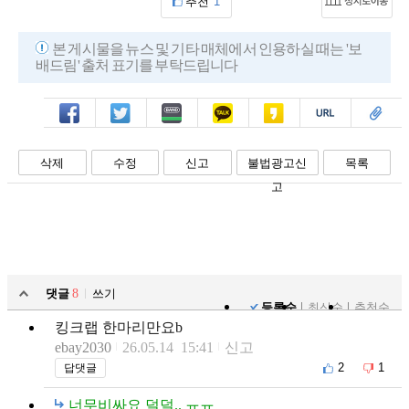
추천
1
본 게시물을 뉴스 및 기타 매체에서 인용하실 때는 '보
배드림' 출처 표기를 부탁드립니다
페북
트윗
밴드
카톡
카스
복사
스크랩
삭제
수정
신고
불법광고신
목록
고
댓글
8
쓰기
등록순
최신순
추천순
킹크랩 한마리만요b
ebay2030
26.05.14 15:41
신고
2
1
답댓글
너무비싸요 덜덜.. ㅠㅠ