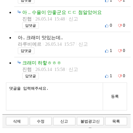
1
2
답댓글
아 .. 수율이 안좋군요 ㄷㄷ 첨알았어요
진햅
26.05.14 15:48
신고
0
0
답댓글
아.. 크래미 맛있는데..
라루비에르
26.05.14 15:57
신고
1
0
답댓글
크래미 하핳ㅎㅎㅎ
진햅
26.05.14 15:58
신고
1
0
답댓글
등록
삭제
수정
신고
불법광고신
목록
고