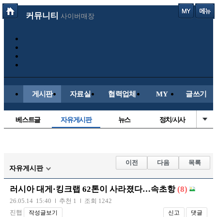
커뮤니티
사이버매장
게시판
자료실
협력업체
MY
글쓰기
베스트글
자유게시판
뉴스
정치/시사
시배목
유명인의차
보배드림이야기
성인게시판
국내야구
해외야구
해외축구
국내축구
이전
다음
목록
자유게시판
러시아 대게·킹크랩 62톤이 사라졌다…속초항
(8)
26.05.14 15:40
추천 1
조회 1242
진햅
작성글보기
신고
댓글