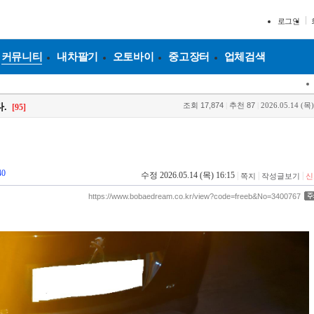
로그인
커뮤니티
내차팔기
오토바이
중고장터
업체검색
조회
17,874
|
추천
87
|
2026.05.14 (목)
.
[95]
40
수정 2026.05.14 (목) 16:15
|
|
|
쪽지
작성글보기
신
https://www.bobaedream.co.kr/view?code=freeb&No=3400767