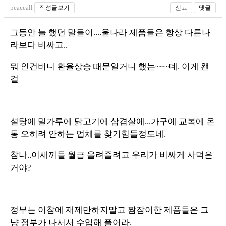
peaceall
작성글보기
신고
댓글
그동안 늘 했던 말들이....울나라 제품들은 항상 다른나
라보다 비싸고..
뭐 인건비니 환율상승 때문일거니 했는~~~데. 이게 왠
걸
설탕에 밀가루에 닭고기에 삼겹살에...가구에 교복에 온
통 오히려 안하는 업체를 찾기힘들정도네.
참나..이새끼들 월급 올려줄려고 우리가 비싸게 사먹은
거야?
정부는 이참에 재제만하지말고 짬잠이한 제품들은 그
냥 정부가 나서서 수입해 풀어라.