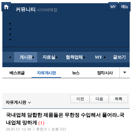
커뮤니티
사이버매장
게시판
자료실
협력업체
MY
글쓰기
베스트글
자유게시판
뉴스
정치/시사
시배목
유명인의차
보배드림이야기
성인게시판
국내야구
해외야구
해외축구
국내축구
이전
다음
목록
자유게시판
국내업체 담합한 제품들은 무한정 수입해서 풀어라..국
내업체 망하게
(1)
26.05.15 12:30
추천 0
조회 333