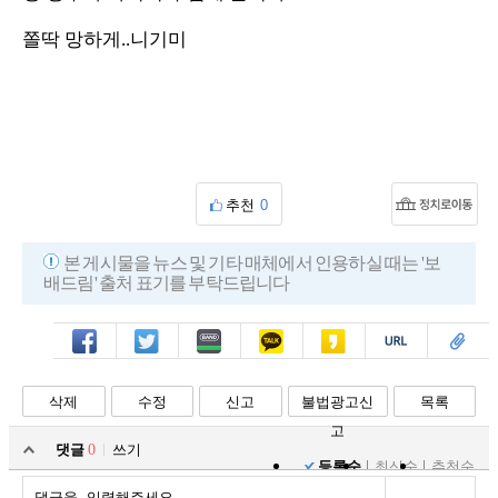
쫄딱 망하게..니기미
추천
0
본 게시물을 뉴스 및 기타 매체에서 인용하실 때는 '보
배드림' 출처 표기를 부탁드립니다
페북
트윗
밴드
카톡
카스
복사
스크랩
삭제
수정
신고
불법광고신
목록
고
댓글
0
쓰기
등록순
최신순
추천순