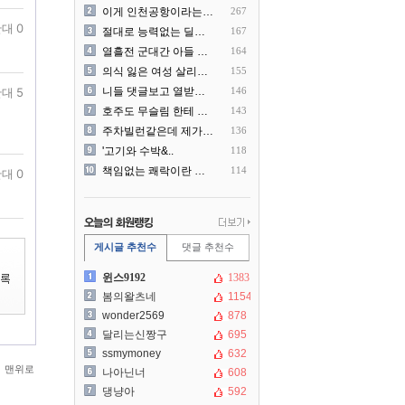
이게 인천공항이라는게 믿겨지..
267
대 0
절대로 능력없는 딜러를 쓰지..
167
열흘전 군대간 아들 소포(가..
164
의식 잃은 여성 살리려다 성..
155
대 5
니들 댓글보고 열받아서 집구..
146
호주도 무슬림 한테 점령 당..
143
주차빌런같은데 제가 잘못한건..
136
'고기와 수박&..
118
책임없는 쾌락이란 말에 빡친..
114
대 0
게시글 추천수
댓글 추천수
윈스9192
1383
봄의왈츠네
1154
wonder2569
878
달리는신짱구
695
ssmymoney
632
맨위로
나아닌너
608
댕냥아
592