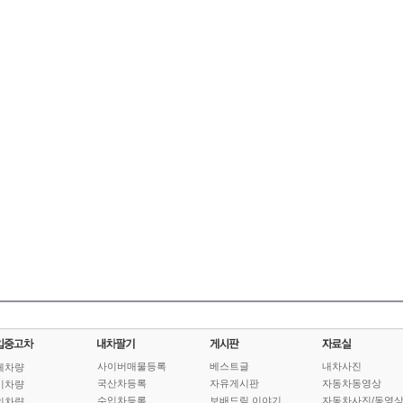
사이버매물등록
베스트글
내차사진
체차량
국산차등록
자유게시판
자동차동영상
기차량
수입차등록
보배드림 이야기
자동차사진/동영
인차량