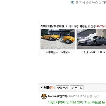
본 게시물을 뉴스 및 
사이버매장 차량광고 신청
02-784-
크라이슬러 프라울러
닛산 GT-R 3.8 R35
댓글
(4)
|
Trader쿠앤크부
26.05.15 12:38
답글
신고
13일 새벽에 일어난 일이 지금 속보로 뜬