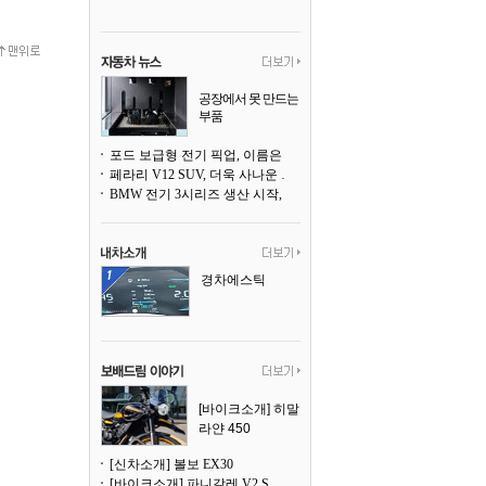
공장에서 못 만드는
부품
3D 프린팅으로 찍
어낸다
포드 보급형 전기 픽업, 이름은 `패덤`
페라리 V12 SUV, 더욱 사나운 얼굴로 돌아온다
BMW 전기 3시리즈 생산 시작, 뮌헨 공장은 전기차 전용으로 전환
경차에스틱
[바이크소개] 히말
라얀 450
[신차소개] 볼보 EX30
[바이크소개] 파니갈레 V2 S