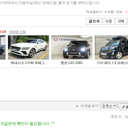
기타 매체에서 인용하실 때는 '보배드림' 출처 표기를 부탁드립니다
작성글보기
|
스크랩
|
인쇄
|
신
2329
인터넷 신청
제네시스 GV80 쿠페 2...
벤츠 G63 AMG
기아 레이 1.0 프레
|
내 댓글 보기
추천 0
반
 것같은데 확인이 필요합니다. ^^