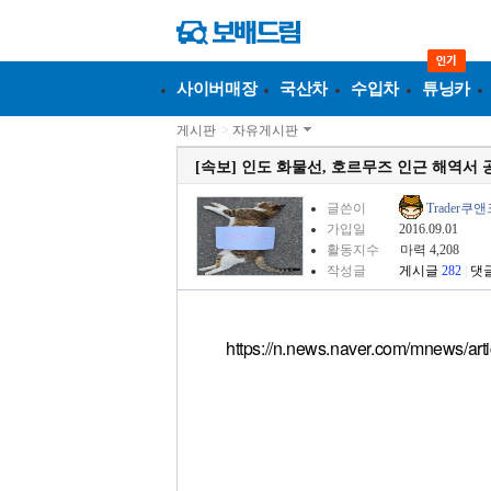
사이버매장
국산차
수입차
튜닝카
게시판
>
자유게시판
[속보] 인도 화물선, 호르무즈 인근 해역서
글쓴이
Trader쿠
가입일
2016.09.01
활동지수
마력 4,208
작성글
게시글
282
|
댓
https://n.news.naver.com/mnews/a