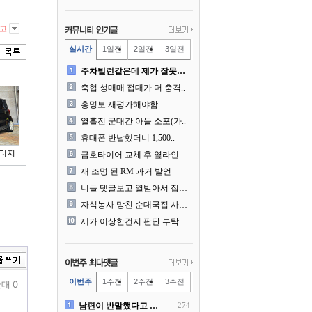
고
실시간
1일전
2일전
3일전
주차빌런같은데 제가 잘못한건..
축협 성매매 접대가 더 충격..
홍명보 재평가해야함
열흘전 군대간 아들 소포(가..
휴대폰 반납했더니 1,500..
스티지
금호타이어 교체 후 옆라인 ..
재 조명 된 RM 과거 발언
니들 댓글보고 열받아서 집구..
자식농사 망친 순대국집 사장..
제가 이상한건지 판단 부탁드..
이번주
1주전
2주전
3주전
대 0
남편이 반말했다고 똑같이 반..
274