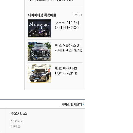
포르쉐 911 8세
대 (19년~현재)
2026년식
벤츠 V클래스 3
세대 (14년~현재)
2023년식
벤츠 마이바흐
EQS (24년~현
재)
2024년식
오토바이
이벤트
상