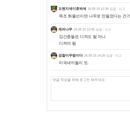
오렌지색이호박색
26.05.15 12:39
답글
신고
목조 화물선이면 나무로 만들었다는 건가
제피나무
26.05.15 12:45
답글
신고
강간종들은 디져도 됨 아니
디져야 됨
검찰이주범이다
26.05.15 14:28
답글
신고
미국새끼들이 또.