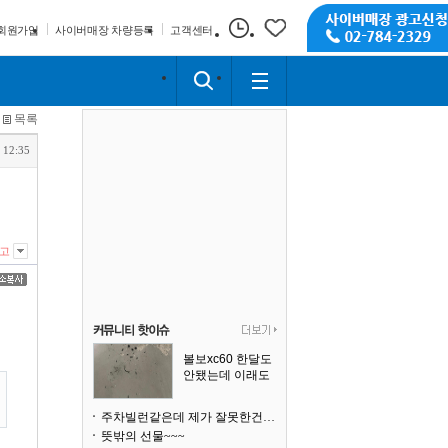
회원가입
사이버매장 차량등록
고객센터
목록
 12:35
고
볼보xc60 한달도
안됐는데 이래도
되나요?
주차빌런같은데 제가 잘못한건가요
뜻밖의 선물~~~