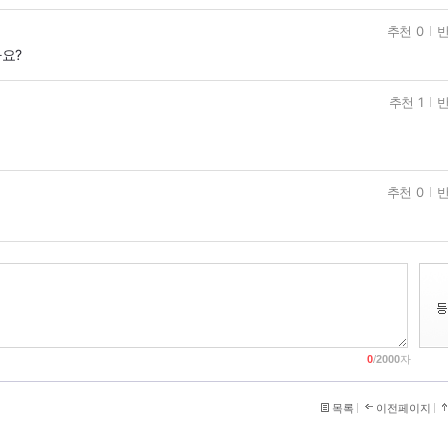
추천 0
반
요?
추천 1
반
추천 0
반
0
/
2000
자
목록
이전페이지