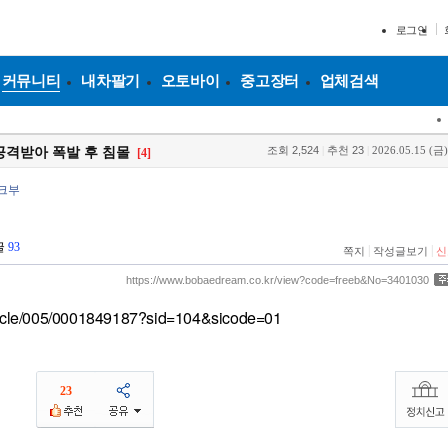
로그인
커뮤니티
내차팔기
오토바이
중고장터
업체검색
조회
2,524
|
추천
23
|
2026.05.15 (금)
 공격받아 폭발 후 침몰
[4]
앤크부
글
93
|
|
쪽지
작성글보기
신
https://www.bobaedream.co.kr/view?code=freeb&No=3401030
rticle/005/0001849187?sid=104&sicode=01
23