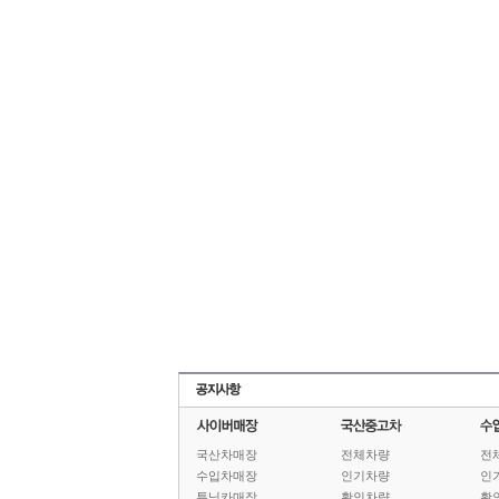
국산차매장
전체차량
전
수입차매장
인기차량
인
튜닝카매장
확인차량
확