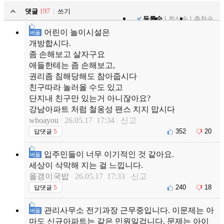
댓글
197
쓰기
등록순
최신순
추천순
어린이 놀이시설은
베플
개방합시다.
좀 손해보고 살자구요
애들한테는 좀 손해보고,
권리좀 침해당해도 참아줍시다
친구따라 놀러올 수도 있고
단지내 친구만 있는거 아니잖아요?
강남아파트 처럼 철옹성 팬스 치지 맙시다
whoayou
26.05.17 17:34
신고
352
20
답댓글
5
입주민들이 너무 이기적인 것 같아요.
베플
세상이 삭막해 지는 걸 느낍니다.
올갱이국밥
26.05.17 17:33
신고
240
18
답댓글
5
관리사무소 전기과장 근무중입니다. 이문제는 아
베플
마도 신규아파트는 같은 민원일겁니다. 문제는 아이