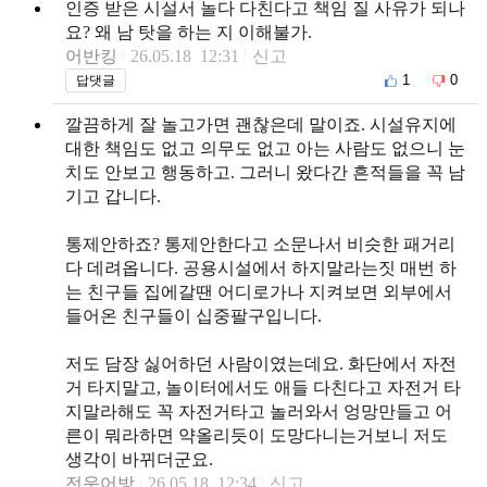
인증 받은 시설서 놀다 다친다고 책임 질 사유가 되나
요? 왜 남 탓을 하는 지 이해불가.
어반킹
26.05.18 12:31
신고
1
0
답댓글
깔끔하게 잘 놀고가면 괜찮은데 말이죠. 시설유지에
대한 책임도 없고 의무도 없고 아는 사람도 없으니 눈
치도 안보고 행동하고. 그러니 왔다간 흔적들을 꼭 남
기고 갑니다.
통제안하죠? 통제안한다고 소문나서 비슷한 패거리
다 데려옵니다. 공용시설에서 하지말라는짓 매번 하
는 친구들 집에갈땐 어디로가나 지켜보면 외부에서
들어온 친구들이 십중팔구입니다.
저도 담장 싫어하던 사람이였는데요. 화단에서 자전
거 타지말고, 놀이터에서도 애들 다친다고 자전거 타
지말라해도 꼭 자전거타고 놀러와서 엉망만들고 어
른이 뭐라하면 약올리듯이 도망다니는거보니 저도
생각이 바뀌더군요.
전운어방
26.05.18 12:34
신고