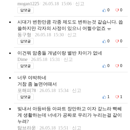
mogan1225
26.05.18 15:06
신고
0
0
답댓글
시대가 변한만큼 각종 제도도 변하는것 같습니다. 씁
쓸하지만 각자의 사정이 있으니 어쩔수없죠 ㅠ
동구형
26.05.18 15:30
신고
0
0
답댓글
이건뭐 맘충들 개념이랑 별반 차이가 없네
Dime
26.05.18 15:31
신고
0
0
답댓글
너무 야박하네
거참 좀 놀면어때서
포해피78
26.05.18 15:34
신고
1
1
답댓글
빚내서 아등바등 아파트 장만하고 이자 갚느라 빡쎄
게 생활하는데 너네가 공짜로 우리가 누리는걸 같이
누려?
탐브라운
26.05.18 15:51
신고