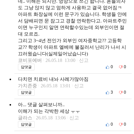
데.. 이해는 되지만. 엉망으로 쓰긴 합니다. 흔들의자
도 그냥 앉지 않고 엄하게 사용하고 결국 없어짐ㅋ
아파트 화장실에 이런 문구가 있습니다. 학생들 안에
서 담배피면 문 잠그고 경찰 연락한다고. 아파트주민
이면 누구인지 알면 연락할수있는데 외부인이면 절
대 모르죠.
그리고 3~4년 전인가 외부인 여자중학교?? 고등학
교?? 학생이 아파트 엘베에 불질러서 난리가 나서 시
끄러웠습니다(실제일어났습니다)
코비포에버
26.05.18 13:00
신고
0
0
답댓글
다치면 치료비 내놔 사례가많아짐
가치존중
26.05.18 13:01
신고
3
0
답댓글
아... 댓글 살펴보니까..
이해가 되는 각박한 세상 ㅜㅜ
글라스
26.05.18 13:06
신고
0
0
답댓글