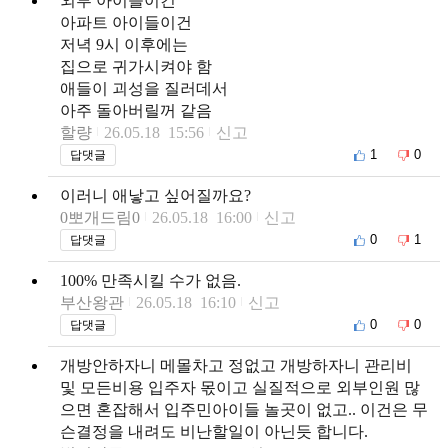
외부 아이들이건
아파트 아이들이건
저녁 9시 이후에는
집으로 귀가시켜야 함
애들이 괴성을 질러데서
아주 돌아버릴꺼 같음
할량
26.05.18 15:56
신고
1
0
답댓글
이러니 애낳고 싶어질까요?
0뽀개드림0
26.05.18 16:00
신고
0
1
답댓글
100% 만족시킬 수가 없음.
부산왕관
26.05.18 16:10
신고
0
0
답댓글
개방안하자니 메몰차고 정없고 개방하자니 관리비
및 모든비용 입주자 몫이고 실질적으로 외부인원 많
으면 혼잡해서 입주민아이들 놀곳이 없고.. 이건은 무
슨결정을 내려도 비난할일이 아닌듯 합니다.