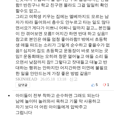
함!! 반친구나 학교 친구면 몰라도 그걸 일일히 확인
할수도 없고,,,
그리고 여학생 키우는 집에는 엘베까지도 모르는 남
자가 따라 들어와서 층수도 안누르고 타는 일도 많다
면서요?! 게다가 이쁘니 어쩌니 말까지 걸고,,, 본인들
이 안 겪어보면 모름!! 어지간 하면 반대 하고 싶음!!
참고로 본인은 애들 엄청 좋아라함!! 밖에서 초등학
생 애들 떠드는 소리가 그렇게 순수하고 좋을수가 없
음!! 심지어 집도 초등학교 운동장이 바로 보이는 곳
임!! 운동회때는 오히려 창문 열어놓고 애들 소리 들
으면서 낮잠까지 잠!! 그렇다고 잣대들고 대놓고 반
대하는 행위는 안하지만 어지간하면 미연에 불필요
한 일을 안만드는게 가장 좋은 방법 같음!!
SKINHEAD
26.05.18 13:18
신고
5
1
답댓글
아이들이 전부 착하고 순수하면 그래도 되는다
남에 놀이터 놀러와서 욕하고 기물 막 사용하고
자기 보다 더 어린 아이들에게 압박주고
그럽니다