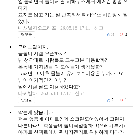
일 놀리면서 놀이터 옆 티하우스에서 에어컨 펑펑 쓰
다가
끄지도 않고 가는 일 반복되서 티하우스 시건장치 달
았다.
내셔널지오그래프
26.05.18 17:11
신고
3
0
답댓글
근데ㅡ말이지...
물놀이 시설 오픈하지?
님 생각대로 사람들도 고분고분 이용할까?
온동네 거지년들 다 모여들거 생각못함?
그러면 그 이후 물놀이 유지보수비용은 누가대고?
님이 이기적인거 아님?
남에시설 날로 이용하겠다고?
타씨발아
26.05.18 17:17
신고
2
1
답댓글
막는게 맞습니다
저는 옆동네 아파트인데 스크린도어없어서 그런지
다른아파트 학생들이 놀이터점령하고(쓰레기투기)
아파트 산책로에서 픽시자전거로 위험하게 타다가