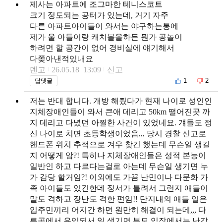
제사는 아파트에 조그마한 테니스코트
크기 정도되는 공터가 있는데, 거기 자주
다른 아파트아이들이 와서는 야구하는통에
제가 울 아들이랑 캐치볼을하든 뭔가 공놀이
하려면 할 공간이 없어 경비실에 얘기해서
다쫒아낸적있내요
덴고
26.05.18 13:09
신고
1
2
답댓글
저는 반대 합니다. 개방 해줬다가 현재 나이로 성인인
지체장애인들이 와서 큰애 데리고 50km 떨어진곳 까
지 데리고 다녔던 아찔한 사건이 있었네요. 걔들도 정
신 나이로 치면 초등학생이었음,,, 당시 경찰 신고로
핸드폰 위치 추적으로 겨우 찾긴 했는데 무슨일 생길
지 어떻게 암?! 특히나 지체장애인들은 성적 본능이
일반인 하고 다르다는걸로 아는데 무슨일 생기면 누
가 감당 할거임?! 이외에도 가끔 난민이나 다문화 가
족 아이들도 있긴한데 정서가 틀려서 그런지 애들이
말도 격하고 장난도 격한 편임!! 단지내의 애들 일은
입주민끼리 어지간 하면 원만히 해결이 되는데,,, 다
른곳에서 유입되서 일 생기면 부모 입장에서는 난감