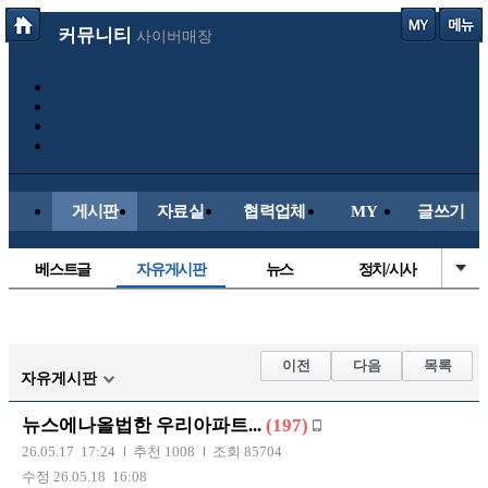
커뮤니티
사이버매장
게시판
자료실
협력업체
MY
글쓰기
베스트글
자유게시판
뉴스
정치/시사
시배목
유명인의차
보배드림이야기
성인게시판
국내야구
해외야구
해외축구
국내축구
이전
다음
목록
자유게시판
뉴스에나올법한 우리아파트...
(197)
26.05.17 17:24
추천 1008
조회 85704
수정 26.05.18 16:08