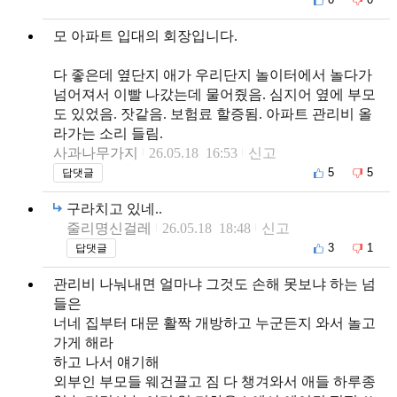
모 아파트 입대의 회장입니다.
다 좋은데 옆단지 애가 우리단지 놀이터에서 놀다가
넘어져서 이빨 나갔는데 물어줬음. 심지어 옆에 부모
도 있었음. 잣같음. 보험료 할증됨. 아파트 관리비 올
라가는 소리 들림.
사과나무가지
26.05.18 16:53
신고
5
5
답댓글
구라치고 있네..
줄리명신걸레
26.05.18 18:48
신고
3
1
답댓글
관리비 나눠내면 얼마냐 그것도 손해 못보냐 하는 넘
들은
너네 집부터 대문 활짝 개방하고 누군든지 와서 놀고
가게 해라
하고 나서 얘기해
외부인 부모들 웨건끌고 짐 다 챙겨와서 애들 하루종