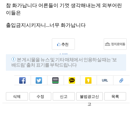
참 화가납니다 어른들이 기껏 생각해내는게 외부어린
이들은
출입금지시키자니...너무 화가납니다
추천
1,008
본 게시물을 뉴스 및 기타 매체에서 인용하실 때는 '보
배드림' 출처 표기를 부탁드립니다
페북
트윗
밴드
카톡
카스
복사
스크랩
삭제
수정
신고
불법광고신
목록
고