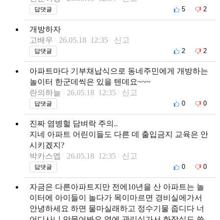
5
2
답댓글
개방하자
고배우
26.05.18 12:35
신고
2
2
답댓글
아파트마다 기부채납식으로 동네주민에게 개방하는
놀이터 한군데씩은 있을 텐데요~~~
란의하늘
26.05.18 12:35
신고
0
0
답댓글
진짜 염병헐 담벼락 주의..
지네 아파트 어린이들도 다른 데 출입금지 교육은 안
시키겠지?
박카스엡
26.05.18 12:35
신고
0
0
답댓글
자금은 다른아파트지만 전에10년을 산 아파트는 놀
이터에 아이들이 놀다가 목이마르면 경비실에가서
안녕하세요 하면 물마실래하고 정수기물 줍디다 너
어디사니 안물어봐요 옆에 관리실가서 화장실도 쓸