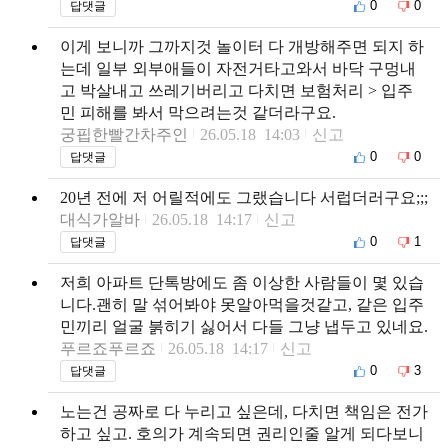
0
0
답댓글
이게 보니까 그까지것 놀이터 다 개방해주면 되지 하
는데 일부 외부애들이 자전거타고와서 바닥 구멍내
고 박살내고 쓰레기버리고 다치면 보험처리 > 입주
민 피해를 봐서 막으려는것 같더라구요.
궁핍한빨간차주인
26.05.18 14:03
신고
0
0
답댓글
20년 전에 저 어릴적에도 그랬습니다 서럽더러구요;;;
대식가알바
26.05.18 14:17
신고
0
1
답댓글
저희 아파트 단톡방에도 좀 이상한 사람들이 몇 있습
니다.괜히 말 섞어봐야 못알아먹을것같고, 같은 입주
민끼리 얼굴 붉히기 싫어서 다들 그냥 냅두고 있네요.
푸르죠푸르죠
26.05.18 14:17
신고
0
3
답댓글
노는건 공짜로 다 누리고 싶은데, 다치면 책임은 전가
하고 싶고. 호의가 계속되면 권리인줄 알게 되다보니