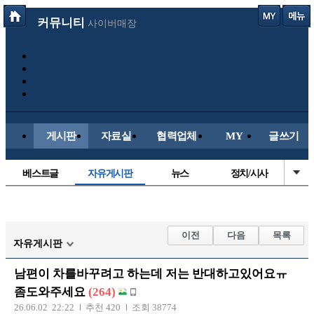
커뮤니티
사이버매장
게시판
자료실
협력업체
MY
글쓰기
베스트글
자유게시판
뉴스
정치/시사
시배목
유명인의차
보배드림이야기
성인게시판
국내야구
해외야구
해외축구
국내축구
이전
다음
목록
자유게시판
남편이 차를바꾸려고 하는데 저는 반대하고있어요ㅠ
좀도와주세요
(264)
26.06.02 22:22
추천 420
조회 38774