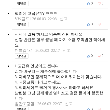
0
0
답댓글
팰리에 고급유??? ㅋㅋㅋ
VW골프
26.06.03 22:08
신고
0
0
답댓글
시댁에 말씀 하시고 명품백 장만 하세요.
신랑 반찬은 할부 끝날 때 까지 소금 주먹밥만 먹이세
요
더블캡4x4
26.06.03 22:17
신고
0
0
답댓글
1.고급유 안넣어도 됩니다.
2. 차 바꾸려는 개수작에 불과합니다.
3. 차바꾸면 경제적으로 더 어려워지는게 맞습니다.
4. 대중교통 타라고 하세요.
5. 팰리세이드 팔거면 경차사서 타라고 하세요
남편분 그냥 경제개념 덜차셨고 철좀 들어야 할듯합
니다.
빨간조랑말
26.06.03 22:37
신고
3
0
답댓글