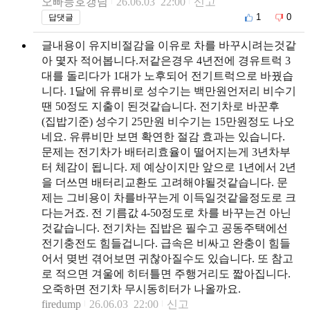
오빠능호갱님
26.06.03 22:00
신고
1
0
답댓글
글내용이 유지비절감을 이유로 차를 바꾸시려는것같
아 몇자 적어봅니다.저같은경우 4년전에 경유트럭 3
대를 돌리다가 1대가 노후되어 전기트럭으로 바꿨습
니다. 1달에 유류비로 성수기는 백만원언저리 비수기
땐 50정도 지출이 된것같습니다. 전기차로 바꾼후
(집밥기준) 성수기 25만원 비수기는 15만원정도 나오
네요. 유류비만 보면 확연한 절감 효과는 있습니다.
문제는 전기차가 배터리효율이 떨어지는게 3년차부
터 체감이 됩니다. 제 예상이지만 앞으로 1년에서 2년
을 더쓰면 배터리교환도 고려해야될것같습니다. 문
제는 그비용이 차를바꾸는게 이득일것같을정도로 크
다는거죠. 전 기름값 4-50정도로 차를 바꾸는건 아닌
것같습니다. 전기차는 집밥은 필수고 공동주택에선
전기충전도 힘들겁니다. 급속은 비싸고 완충이 힘들
어서 몆번 겪어보면 귀찮아질수도 있습니다. 또 참고
로 적으면 겨울에 히터틀면 주행거리도 짧아집니다.
오죽하면 전기차 무시동히터가 나올까요.
firedump
26.06.03 22:00
신고