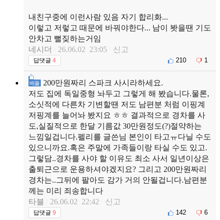
내친구중에 이런사람 있음 자기 합리화...
이렇고 저렇고 때문에 바꿔야한다... 남이 봣을땐 기도
안차고 뻘짖하는거임
네시더
26.06.02 23:05
신고
210
1
답댓글
4
200만원짜리 스파크 사시라하세요.
베플
저도 집에 독일중형 놔두고 그렇게 해 봤습니다.물론,
소싯적에 다른차 기변할땐 저도 남편분 처럼 이핑계
저핑계를 늘어놔 봤지요 ㅎㅎ 결과적으로 경차를 사
도,실질적으로 한달 기름값 30만원정도(?)절약하는
느낌일겁니다.펠리를 글쓴님 본인이 타고ㅠ다닐 수도
있으니까요.혹은 주말에 가족들이랑 타실 수도 있고.
그렇담..경차를 사야 할 이유도 최소 사서 일년이상은
출퇴근으로 운용하셔야겠지요? 그리고 200만원짜리
경차는..그뒤에 팔아도 감가 거의 안될겁니다.남편분
께는 미리 죄송합니다
타블
26.06.02 22:42
신고
142
6
답댓글
9