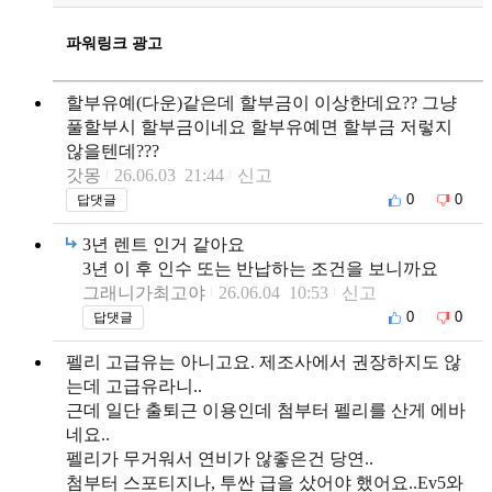
파워링크 광고
할부유예(다운)같은데 할부금이 이상한데요?? 그냥
풀할부시 할부금이네요 할부유예면 할부금 저렇지
않을텐데???
갓몽
26.06.03 21:44
신고
0
0
답댓글
3년 렌트 인거 같아요
3년 이 후 인수 또는 반납하는 조건을 보니까요
그래니가최고야
26.06.04 10:53
신고
0
0
답댓글
펠리 고급유는 아니고요. 제조사에서 권장하지도 않
는데 고급유라니..
근데 일단 출퇴근 이용인데 첨부터 펠리를 산게 에바
네요..
펠리가 무거워서 연비가 않좋은건 당연..
첨부터 스포티지나, 투싼 급을 샀어야 했어요..Ev5와