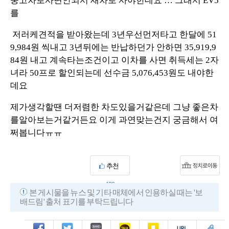
중고차로사면안되서 새차로 사야한데요 … 그래서 EV5
를
저러케견적을 받아왔는데 3년우선먼저타고 한달에 51
9,984원 씩내고 3년뒤에는 반납하던가 안하면 35,919,9
84원 내고 계속타는조건이고 이차를 사면 취득세는 2자
녀라 50프로 할인되는데 선수금 5,076,453원도 내야한
데요
제가생각할땐 더저렴한 차도있을거같은데 그냥 좋은차
를알아보는거같거든요 이게 과연맞는건지 궁금해서 여
쩌봅니다ㅠㅠ
추천
420
본 게시물을 뉴스 및 기타 매체에서 인용하실 때는 '보
배드림' 출처 표기를 부탁드립니다