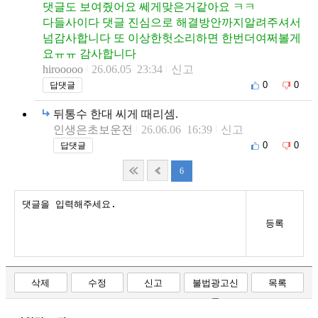
댓글도 보여줬어요 쎄게맞은거같아요 ㅋㅋ
다들사이다 댓글 진심으로 해결방안까지알려주셔서
넘감사합니다 또 이상한헛소리하면 한번더여쩌볼게
요ㅠㅠ 감사합니다
hirooooo
26.06.05 23:34
신고
0
0
답댓글
뒤통수 한대 씨게 때리셈.
인생은초보운전
26.06.06 16:39
신고
0
0
답댓글
6
등록
삭제
수정
신고
불법광고신
목록
고