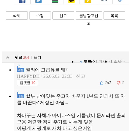
페북
트윗
밴드
카톡
카스
복사
스크랩
삭제
수정
신고
불법광고신
목록
고
댓글
264
쓰기
등록순
최신순
추천순
펠리에 고급유를 왜?
베플
HAPPYDH
26.06.02 22:33
신고
252
2
답댓글
10
할부 남아잇는 중고차 바꾼지 1년도 안되서 또 차
베플
를 바꾼다? 제정신 아님...
차바꾸는 자체가 마이나스임 기름값이 문제라면 출퇴
근용 저렴한 경차 추가로 사는게 맞음
이핑계 저핑계로 새차 타고 싶은거임