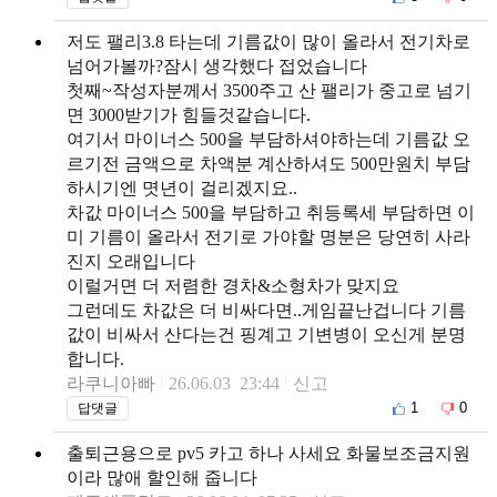
저도 팰리3.8 타는데 기름값이 많이 올라서 전기차로
넘어가볼까?잠시 생각했다 접었습니다
첫째~작성자분께서 3500주고 산 팰리가 중고로 넘기
면 3000받기가 힘들것같습니다.
여기서 마이너스 500을 부담하셔야하는데 기름값 오
르기전 금액으로 차액분 계산하셔도 500만원치 부담
하시기엔 몃년이 걸리겠지요..
차값 마이너스 500을 부담하고 취등록세 부담하면 이
미 기름이 올라서 전기로 가야할 명분은 당연히 사라
진지 오래입니다
이럴거면 더 저렴한 경차&소형차가 맞지요
그런데도 차값은 더 비싸다면..게임끝난겁니다 기름
값이 비싸서 산다는건 핑계고 기변병이 오신게 분명
합니다.
라쿠니아빠
26.06.03 23:44
신고
1
0
답댓글
출퇴근용으로 pv5 카고 하나 사세요 화물보조금지원
이라 많애 할인해 줍니다