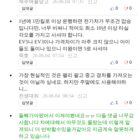
제주애플망고
26.06.04 07:35
신고
0
0
답댓글
1년에 1만킬로 이상 운행하면 전기차가 무조건 압승
입니다만, 너무 비싸니 적어도 최소 10년 이상 타실
각오를 가지고 사셔야 합니다.
EV5나 EV3이나 가격차이가 아주 크지 않으니 아이
들도 둘이나 있으니 이왕이면 5로 사셔야
죽호
26.06.04 07:54
신고
0
0
답댓글
가장 현실적인 것은 팰리 팔고 중고 경차를 가져오는
것이 아닐까 싶네요. 하지만 주말에도 사용해야하
니...
전생대죄
26.06.04 08:34
신고
1
0
답댓글
둘째가아팠어서 이제야봤네요ㅠㅠ 다들 댓글 너무감
사합니다 차에대해서 아무것도 몰랐는데 이렇게 알
게되니 더 반박할수있을거같아요 지금계속 말못하게
하고 있습니다