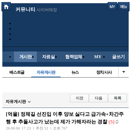
커뮤니티
사이버매장
게시판
자료실
협력업체
MY
글쓰기
베스트글
자유게시판
뉴스
정치/시사
시배목
유명인의차
보배드림이야기
성인게시판
국내야구
해외야구
해외축구
국내축구
이전
다음
목록
자유게시판
[억울] 정체길 선진입 이후 양보 싫다고 급가속+차간주
행 후 추돌사고가 났는데 제가 가해자라는 경찰
(5)
26.06.04 17:23
추천 52
조회 767