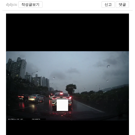
djdjcic
작성글보기
신고
댓글