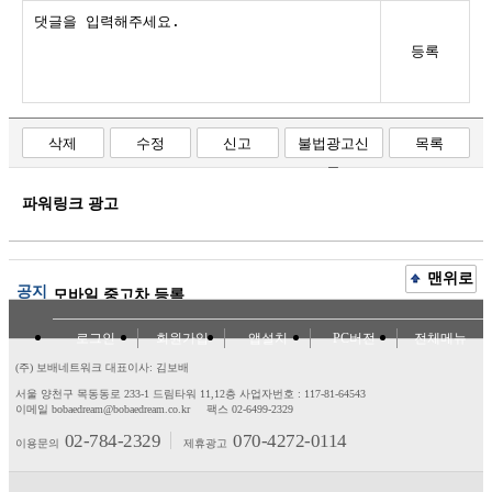
등록
삭제
수정
신고
불법광고신
목록
고
파워링크 광고
맨위로
공지
모바일 중고차 등록
로그인
회원가입
앱설치
PC버전
전체메뉴
(주) 보배네트워크 대표이사: 김보배
서울 양천구 목동동로 233-1 드림타워 11,12층
사업자번호 : 117-81-64543
이메일 bobaedream@bobaedream.co.kr
팩스 02-6499-2329
02-784-2329
070-4272-0114
이용문의
제휴광고