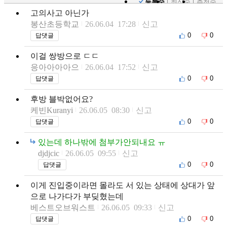
등록순
최신순
추천순
고의사고 아닌가
봉산초등학교
26.06.04 17:28
신고
0
0
답댓글
이걸 쌍방으로 ㄷㄷ
응아아아아으
26.06.04 17:52
신고
0
0
답댓글
후방 블박없어요?
케빈Kuranyi
26.06.05 08:30
신고
0
0
답댓글
있는데 하나밖에 첨부가안되내요 ㅠ
djdjcic
26.06.05 09:55
신고
0
0
답댓글
이게 진입중이라면 몰라도 서 있는 상태에 상대가 앞
으로 나가다가 부딪혔는데
베스트오브워스트
26.06.05 09:33
신고
0
0
답댓글