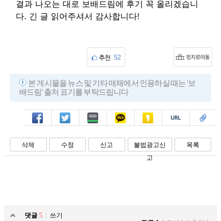
결과 나오는 대로 보배드림에 후기 꼭 올리겠습니
다. 긴 글 읽어주셔서 감사합니다!
추천
52
본 게시물을 뉴스 및 기타 매체에서 인용하실 때는 '보
배드림' 출처 표기를 부탁드립니다
페북
트윗
밴드
카톡
카스
복사
스크랩
삭제
수정
신고
불법광고신
목록
고
댓글
5
쓰기