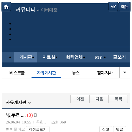
커뮤니티
사이버매장
게시판
자료실
협력업체
MY
글쓰기
베스트글
자유게시판
뉴스
정치/시사
시배목
유명인의차
보배드림이야기
성인게시판
국내야구
해외야구
해외축구
국내축구
이전
다음
목록
자유게시판
넋두리....
(3)
26.06.04 18:55
추천 3
조회 369
뱀이좋아요
작성글보기
신고
댓글