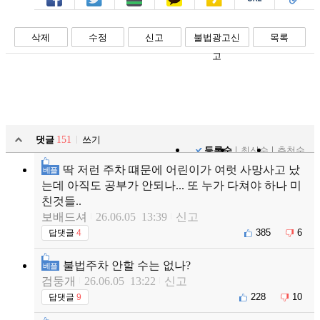
페북
트윗
밴드
카톡
카스
복사
스크랩
삭제
수정
신고
불법광고신
목록
고
댓글
151
쓰기
등록순
최신순
추천순
딱 저런 주차 떄문에 어린이가 여럿 사망사고 났
베플
는데 아직도 공부가 안되나... 또 누가 다쳐야 하나 미
친것들..
보배드셔
26.06.05 13:39
신고
385
6
답댓글
4
불법주차 안할 수는 없나?
베플
검둥개
26.06.05 13:22
신고
228
10
답댓글
9