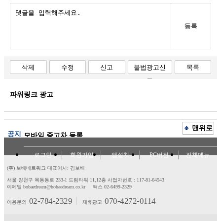
등록
삭제
수정
신고
불법광고신
목록
고
파워링크 광고
맨위로
공지
모바일 중고차 등록
로그인
회원가입
앱설치
PC버전
전체메뉴
(주) 보배네트워크 대표이사: 김보배
서울 양천구 목동동로 233-1 드림타워 11,12층
사업자번호 : 117-81-64543
이메일 bobaedream@bobaedream.co.kr
팩스 02-6499-2329
02-784-2329
070-4272-0114
이용문의
제휴광고