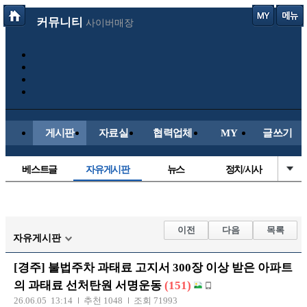
커뮤니티
사이버매장
게시판
자료실
협력업체
MY
글쓰기
베스트글
자유게시판
뉴스
정치/시사
시배목
유명인의차
보배드림이야기
성인게시판
국내야구
해외야구
해외축구
국내축구
이전
다음
목록
자유게시판
[경주] 불법주차 과태료 고지서 300장 이상 받은 아파트
의 과태료 선처탄원 서명운동
(151)
26.06.05 13:14
추천 1048
조회 71993