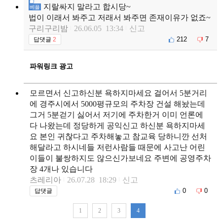
지랄싸지 말라고 합시당~
베플
법이 이래서 봐주고 저래서 봐주면 존재이유가 없죠~
구리구리밤
26.06.05 13:34
신고
212
7
답댓글
2
파워링크 광고
모르면서 신고하신분 욕하지마세요 걸어서 5분거리
에 경주시에서 5000평규모의 주차장 건설 해놨는데
그거 5분걷기 싫어서 저기에 주차한거 이미 언론에
다 나왔는데 정당하게 공익신고 하신분 욕하지마세
요 본인 귀찮다고 주차해놓고 참교육 당하니깐 선처
해달라고 하시네들 저런사람들 때문에 사고난 어린
이들이 불쌍하지도 않으신가보네요 주변에 공영주차
장 4개나 있습니다
츠레리아
26.07.28 18:29
신고
0
0
답댓글
1
2
3
4