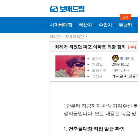
사이버매장
국산차
수입차
튜닝카
게시판
>
자유게시판
화제가 되었던 마포 아파트 최종 정리
[146]
글쓴이
코네티컷
가입일
2009.10.12
활동지수
마력 2,171
작성글
게시글
4
|
댓글
1탄부터 지금까지 관심 가져주신 
정리글입니다. 모든 내용은 녹음 및
1. 건축물대장 직접 발급 확인