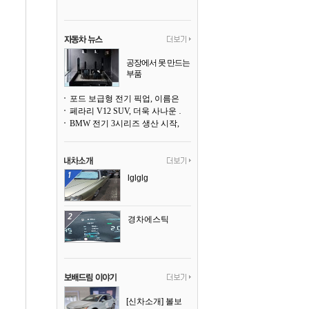
공장에서 못 만드는
부품
3D 프린팅으로 찍
어낸다
포드 보급형 전기 픽업, 이름은 `패덤`
페라리 V12 SUV, 더욱 사나운 얼굴로 돌아온다
BMW 전기 3시리즈 생산 시작, 뮌헨 공장은 전기차 전용으로 전환
lglglg
경차에스틱
[신차소개] 볼보