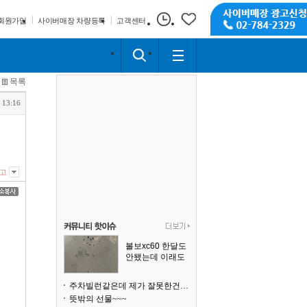
회원가입
사이버매장 차량등록
고객센터
목록
 13:16
고
볼보xc60 한달도
안됐는데 이래도
되나요?
주차빌런같은데 제가 잘못한건가요
뜻밖의 선물~~~