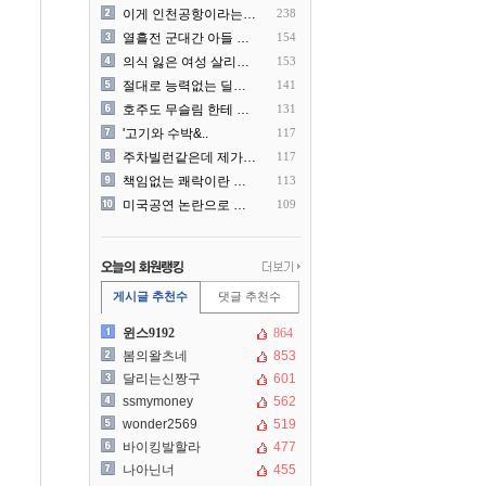
이게 인천공항이라는게 믿겨지..
238
열흘전 군대간 아들 소포(가..
154
의식 잃은 여성 살리려다 성..
153
절대로 능력없는 딜러를 쓰지..
141
호주도 무슬림 한테 점령 당..
131
'고기와 수박&..
117
주차빌런같은데 제가 잘못한건..
117
책임없는 쾌락이란 말에 빡친..
113
미국공연 논란으로 지금 다시..
109
게시글 추천수
댓글 추천수
윈스9192
864
봄의왈츠네
853
달리는신짱구
601
ssmymoney
562
wonder2569
519
바이킹발할라
477
나아닌너
455