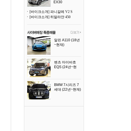
EX30
[바이크소개] 파니갈레 V2 S
[바이크소개] 히말라얀 450
알핀 A110 (18년
~현재)
2021년식
벤츠 마이바흐
EQS (24년~현
재)
2024년식
BMW 7시리즈 7
세대 (22년~현재)
2025년식