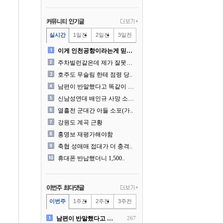
실시간
1일전
2일전
3일전
이게 인천공항이라는게 믿겨지..
주차빌런같은데 제가 잘못한건..
호주도 무슬림 한테 점령 당..
남편이 반말했다고 똑같이 반..
신남성연대 배인규 사망 소식..
열흘전 군대간 아들 소포(가..
강원도 계곡 근황
홍명보 재평가해야함
축협 성매매 접대가 더 충격..
휴대폰 반납했더니 1,500..
이번주
1주전
2주전
3주전
남편이 반말했다고 똑같이 반..
267