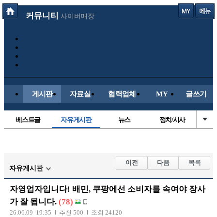
커뮤니티
사이버매장
게시판
자료실
협력업체
MY
글쓰기
베스트글
자유게시판
뉴스
정치/시사
시배목
유명인의차
보배드림이야기
성인게시판
국내야구
해외야구
해외축구
국내축구
이전
다음
목록
자유게시판
자영업자입니다! 배민, 쿠팡에선 소비자를 속여야 장사
가 잘 됩니다.
(78)
26.06.09 19:35
추천 500
조회 24120