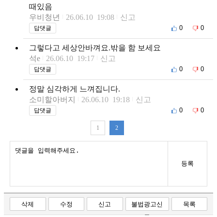
때있음
우비청년
26.06.10 19:08
신고
0
0
답댓글
그렇다고 세상안바껴요.밖을 함 보세요
석e
26.06.10 19:17
신고
0
0
답댓글
정말 심각하게 느껴집니다.
소미할아버지
26.06.10 19:18
신고
0
0
답댓글
1
2
등록
삭제
수정
신고
불법광고신
목록
고