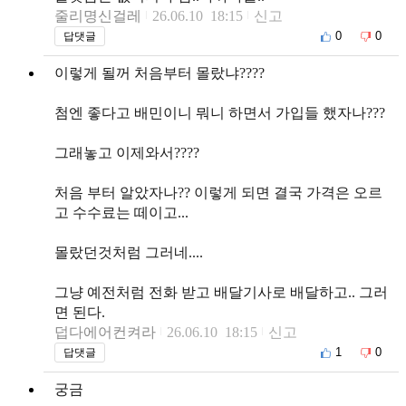
줄리명신걸레
26.06.10 18:15
신고
0
0
답댓글
이렇게 될꺼 처음부터 몰랐냐????
첨엔 좋다고 배민이니 뭐니 하면서 가입들 했자나???
그래놓고 이제와서????
처음 부터 알았자나?? 이렇게 되면 결국 가격은 오르
고 수수료는 떼이고...
몰랐던것처럼 그러네....
그냥 예전처럼 전화 받고 배달기사로 배달하고.. 그러
면 된다.
덥다에어컨켜라
26.06.10 18:15
신고
1
0
답댓글
궁금