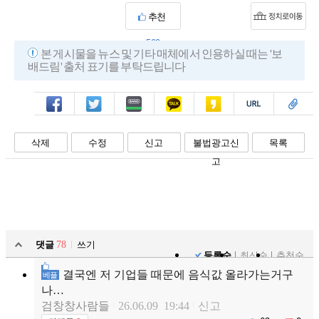
추천
500
본 게시물을 뉴스 및 기타 매체에서 인용하실 때는 '보
배드림' 출처 표기를 부탁드립니다
페북
트윗
밴드
카톡
카스
복사
스크랩
삭제
수정
신고
불법광고신
목록
고
댓글
78
쓰기
등록순
최신순
추천순
결국엔 저 기업들 때문에 음식값 올라가는거구
베플
나…
검창창사람들
26.06.09 19:44
신고