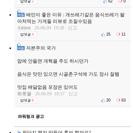
62
0
답댓글
2
배민이 좋은 이유 : 개쓰레기같은 음식쓰레기 팔
베플
아처먹는 가게들 리뷰로 조질수있음
Athlete
26.06.09 19:38
신고
25
11
답댓글
4
자본주의 국가
베플
맘에 안들면 개혁을 주도 하시던가
음식은 맛만 있으면 시골촌구석에 가도 장사 잘됌
맛집 배달없음 포장은 있어도
화롯불
26.06.09 19:37
신고
20
63
답댓글
8
파워링크 광고
전단지.책자 만들어 홍보 할까요?