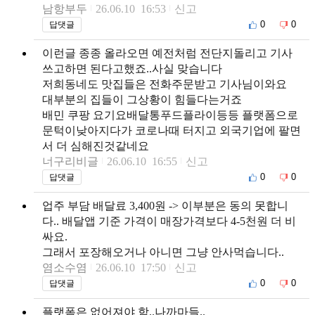
남항부두
26.06.10 16:53
신고
0
0
답댓글
이런글 종종 올라오면 예전처럼 전단지돌리고 기사
쓰고하면 된다고했죠..사실 맞습니다
저희동네도 맛집들은 전화주문받고 기사님이와요
대부분의 집들이 그상황이 힘들다는거죠
배민 쿠팡 요기요배달통푸드플라이등등 플랫폼으로
문턱이낮아지다가 코로나때 터지고 외국기업에 팔면
서 더 심해진것같네요
너구리비글
26.06.10 16:55
신고
0
0
답댓글
업주 부담 배달료 3,400원 -> 이부분은 동의 못합니
다.. 배달앱 기준 가격이 매장가격보다 4-5천원 더 비
싸요.
그래서 포장해오거나 아니면 그냥 안사먹습니다..
염소수염
26.06.10 17:50
신고
0
0
답댓글
플랫폼은 없어져야 함..나까마들..