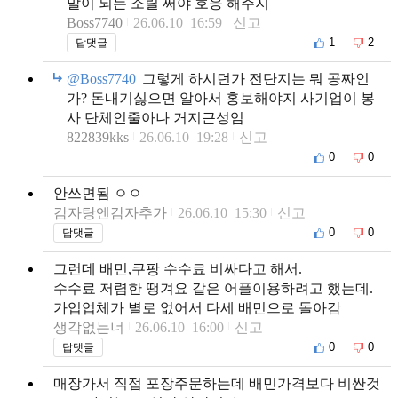
말이 되는 소릴 써야 호응 해주지
Boss7740
26.06.10 16:59
신고
1
2
답댓글
@Boss7740
그렇게 하시던가 전단지는 뭐 공짜인
가? 돈내기싫으면 알아서 홍보해야지 사기업이 봉
사 단체인줄아나 거지근성임
822839kks
26.06.10 19:28
신고
0
0
안쓰면됨 ㅇㅇ
감자탕엔감자추가
26.06.10 15:30
신고
0
0
답댓글
그런데 배민,쿠팡 수수료 비싸다고 해서.
수수료 저렴한 땡겨요 같은 어플이용하려고 했는데.
가입업체가 별로 없어서 다세 배민으로 돌아감
생각없는너
26.06.10 16:00
신고
0
0
답댓글
매장가서 직접 포장주문하는데 배민가격보다 비싼것