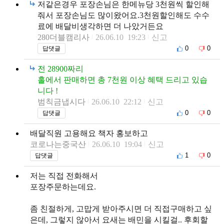
저같은경우 포장손님은 한메뉴당 3천원씩 할인해
줘서 포장손님도 많이왔어요.3천원할인해도 수수
료에 배달비생각하면 더 나았거든요
280더블캠리사
26.06.10 19:23
신고
0
0
답댓글
전 28900짜리
홀에서 판매하면 총 7천원 이상 혜택 드리고 있습
니다 !
범칙금냅시다
26.06.10 22:12
신고
0
0
답댓글
배달직원 고용해요 책자 홍보하고
코로나는중국산
26.06.10 19:04
신고
1
0
답댓글
저는 직접 전화해서
포장주문하는데요.
좀 친절하게, 고맙게 받아주시면 더 직접구매하고 싶
은데, 그렇지 않아서 요새는 배민을 시킬걸.. 후회할