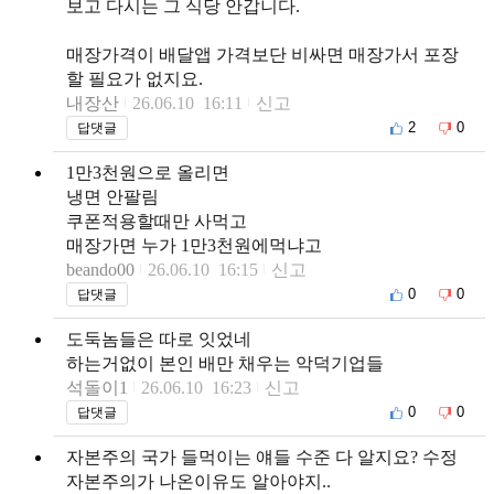
보고 다시는 그 식당 안갑니다.
매장가격이 배달앱 가격보단 비싸면 매장가서 포장
할 필요가 없지요.
내장산
26.06.10 16:11
신고
2
0
답댓글
1만3천원으로 올리면
냉면 안팔림
쿠폰적용할때만 사먹고
매장가면 누가 1만3천원에먹냐고
beando00
26.06.10 16:15
신고
0
0
답댓글
도둑놈들은 따로 잇었네
하는거없이 본인 배만 채우는 악덕기업들
석돌이1
26.06.10 16:23
신고
0
0
답댓글
자본주의 국가 들먹이는 얘들 수준 다 알지요? 수정
자본주의가 나온이유도 알아야지..