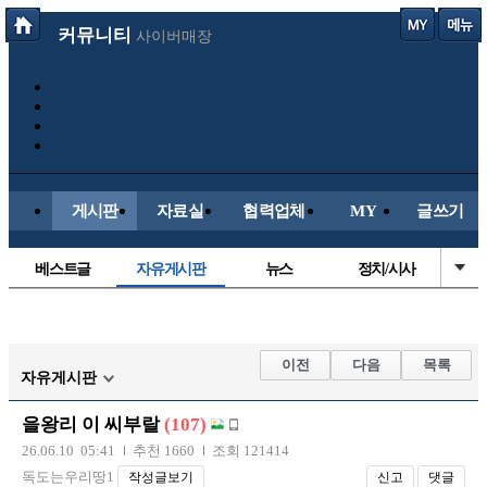
커뮤니티
사이버매장
게시판
자료실
협력업체
MY
글쓰기
베스트글
자유게시판
뉴스
정치/시사
시배목
유명인의차
보배드림이야기
성인게시판
국내야구
해외야구
해외축구
국내축구
이전
다음
목록
자유게시판
을왕리 이 씨부랄
(107)
26.06.10 05:41
추천 1660
조회 121414
독도는우리땅1
작성글보기
신고
댓글