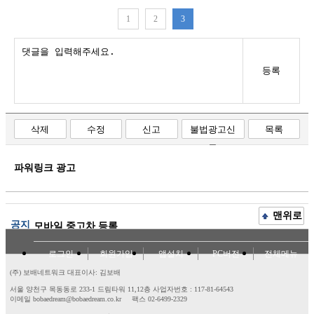
1
2
3
등록
삭제
수정
신고
불법광고신
목록
고
파워링크 광고
맨위로
공지
모바일 중고차 등록
로그인
회원가입
앱설치
PC버전
전체메뉴
(주) 보배네트워크 대표이사: 김보배
서울 양천구 목동동로 233-1 드림타워 11,12층
사업자번호 : 117-81-64543
이메일 bobaedream@bobaedream.co.kr
팩스 02-6499-2329