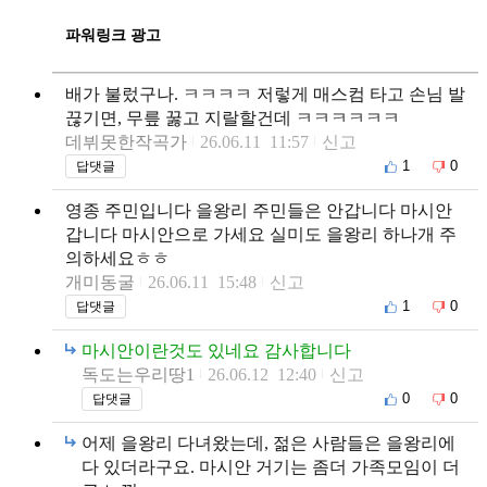
파워링크 광고
배가 불렀구나. ㅋㅋㅋㅋ 저렇게 매스컴 타고 손님 발
끊기면, 무릎 꿇고 지랄할건데 ㅋㅋㅋㅋㅋㅋ
데뷔못한작곡가
26.06.11 11:57
신고
1
0
답댓글
영종 주민입니다 을왕리 주민들은 안갑니다 마시안
갑니다 마시안으로 가세요 실미도 을왕리 하나개 주
의하세요ㅎㅎ
개미동굴
26.06.11 15:48
신고
1
0
답댓글
마시안이란것도 있네요 감사합니다
독도는우리땅1
26.06.12 12:40
신고
0
0
답댓글
어제 을왕리 다녀왔는데, 젊은 사람들은 을왕리에
다 있더라구요. 마시안 거기는 좀더 가족모임이 더