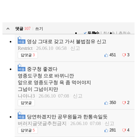
댓글
107
쓰기
등록순
최신순
추천순
영상 그대로 갖고 가서 불법점유 신고
베플
Restrict
26.06.10 06:58
신고
451
3
답댓글
3
중구청 좋겠다
베플
영종도구청 으로 바뀌니깐
앞으로 영종도구청 욕 좀 먹어야지
그넘이 그넘이지만
나야나3
26.06.10 07:08
신고
350
2
답댓글
당연하겠지만 공무원들과 한통속일듯
베플
버러지글댓글추천금지
26.06.10 07:08
신고
281
4
답댓글
5