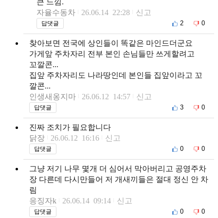
큰 느낌.
자율수동차
26.06.14 22:28
신고
2
0
답댓글
찾아보면 전국에 상인들이 똑같은 마인드더군요
가게앞 주차자리 전부 본인 손님들만 쓰게할려고
꼬깔콘...
집앞 주차자리도 나라땅인데 본인들 집앞이라고 꼬
깔콘...
인생새옹지마
26.06.12 14:57
신고
3
0
답댓글
진짜 조치가 필요합니다
닭장
26.06.12 16:16
신고
0
0
답댓글
그냥 저기 나무 몇개 더 심어서 막아버리고 공영주차
장 다른데 다시만들어 저 개새끼들은 절대 정신 안 차
림
응징자k
26.06.14 09:14
신고
0
0
답댓글