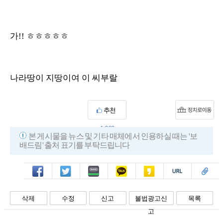
가!! ㅎㅎㅎㅎㅎ
나라땅이 지땅이여 이 씨부랄
추천
1,660
본 게시물을 뉴스 및 기타 매체에서 인용하실 때는 '보
배드림' 출처 표기를 부탁드립니다
페북
트윗
밴드
카톡
카스
복사
스크랩
삭제
수정
신고
불법광고신
목록
고