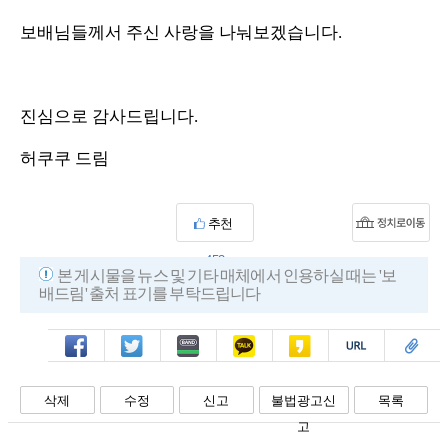
보배님들께서 주신 사랑을 나눠보겠습니다.
진심으로 감사드립니다.
허쿠쿠 드림
추천
453
본 게시물을 뉴스 및 기타 매체에서 인용하실 때는 '보
배드림' 출처 표기를 부탁드립니다
페북
트윗
밴드
카톡
카스
복사
스크랩
삭제
수정
신고
불법광고신
목록
고