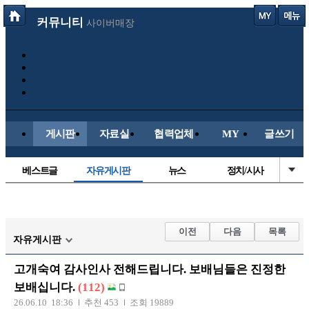
커뮤니티
사이버매장
게시판
자료실
협력업체
MY
글쓰기
베스트글
자유게시판
뉴스
정치/시사
시배목
유명인의차
보배드림이야기
성인게시판
국내야구
해외야구
해외축구
국내축구
이전
다음
목록
자유게시판
고개숙여 감사인사 전해드립니다. 보배님들은 진정한
보배십니다.
(112)
26.06.10 18:36
추천 453
조회 19889