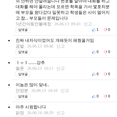
의 안하면 안알려줍니다 번호를 알아야 대화를 하고
대화를 해야 풀리는데 모르면 학폭을 가서 몇호처분
에 부모들 왔다갔다 일못하고 학생들은 사이 멀어지
고 참... 부모들이 문제입니다
5년간야동안볼예정
26.06.13 09:43
신고
1
0
답댓글
진짜 내자식이었어도 개패듯이 패줬을거임
곰발
26.06.13 09:48
신고
0
0
답댓글
ㅓㅜㅑ........강추
띨폰
26.06.13 10:11
신고
0
0
답댓글
이놈은 많이 맞네..
안양분
26.06.13 16:10
신고
0
0
답댓글
아주 시원합니다
닭장
26.06.14 08:29
신고