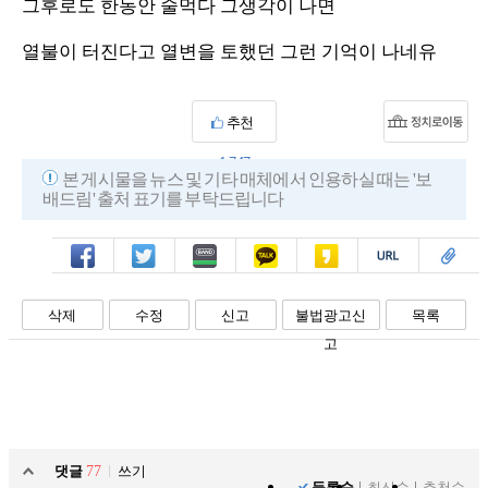
그후로도 한동안 술먹다 그생각이 나면
열불이 터진다고 열변을 토했던 그런 기억이 나네유
추천
1,747
본 게시물을 뉴스 및 기타 매체에서 인용하실 때는 '보
배드림' 출처 표기를 부탁드립니다
페북
트윗
밴드
카톡
카스
복사
스크랩
삭제
수정
신고
불법광고신
목록
고
댓글
77
쓰기
등록순
최신순
추천순