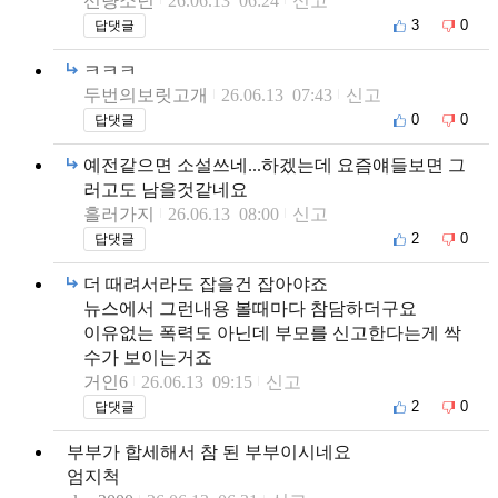
선량소년
26.06.13 06:24
신고
3
0
답댓글
ㅋㅋㅋ
두번의보릿고개
26.06.13 07:43
신고
0
0
답댓글
예전같으면 소설쓰네...하겠는데 요즘얘들보면 그
러고도 남을것같네요
흘러가지
26.06.13 08:00
신고
2
0
답댓글
더 때려서라도 잡을건 잡아야죠
뉴스에서 그런내용 볼때마다 참담하더구요
이유없는 폭력도 아닌데 부모를 신고한다는게 싹
수가 보이는거죠
거인6
26.06.13 09:15
신고
2
0
답댓글
부부가 합세해서 참 된 부부이시네요
엄지척