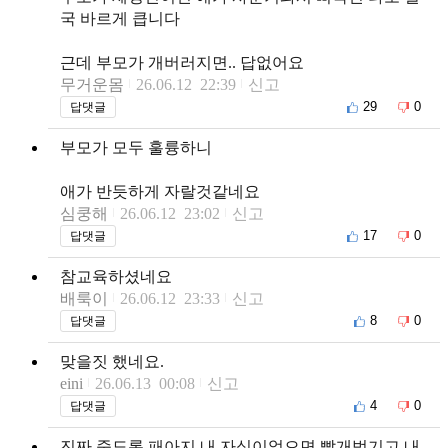
국 바르게 큽니다
근데 부모가 개버러지면.. 답없어요
무거운몸
26.06.12 22:39
신고
29
0
답댓글
부모가 모두 훌륭하니
애가 반듯하게 자랄것같네요
심쿵해
26.06.12 23:02
신고
17
0
답댓글
참교육하셨네요
배룩이
26.06.12 23:33
신고
8
0
답댓글
맞을짓 했네요.
eini
26.06.13 00:08
신고
4
0
답댓글
진짜 죽도록 패아지 내 자식이었으면 빨개벗기고 내