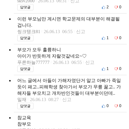
sksv2000
26.06.13 06:31
신고
2
0
답댓글
이런 부모님만 계시면 학교문제의 대부분이 해결될
겁니다.
씽크탱크81
26.06.13 06:55
신고
1
0
답댓글
부모가 모두 훌륭하니
아이가 반듯하게 자랄것같네요~♡
푸른하늘777777
26.06.13 06:55
신고
1
0
답댓글
어느 글에서 아들이 가해자였단거 알고 아빠가 죽일
듯이 패고..피해학생 찾아가서 부모가 무릎 꿇고.. 가
해자들 부모치고 개차반인것들이 대부분이던데..
밀재
26.06.13 08:27
신고
0
0
답댓글
참교육
참부모