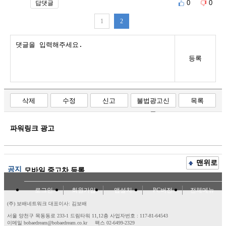
0
0
답댓글
1
2
등록
삭제
수정
신고
불법광고신
목록
고
파워링크 광고
맨위로
공지
모바일 중고차 등록
로그인
회원가입
앱설치
PC버전
전체메뉴
(주) 보배네트워크 대표이사: 김보배
서울 양천구 목동동로 233-1 드림타워 11,12층
사업자번호 : 117-81-64543
이메일 bobaedream@bobaedream.co.kr
팩스 02-6499-2329