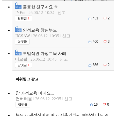
훌륭한 친구네요 ㅎ
베플
JYEnt
26.06.12 10:34
신고
451
2
답댓글
1
인성교육 참된부모
베플
JIGSAW
26.06.12 10:35
신고
400
3
답댓글
모범적인 가정교육 사례
베플
티모볼
26.06.12 10:45
신고
356
2
답댓글
1
파워링크 광고
참 가정교육 이네요...
컨버터블
26.06.12 22:35
신고
16
0
답댓글
부모가 제정신이면 애가 사춘기와서 삐딱선 타도 결