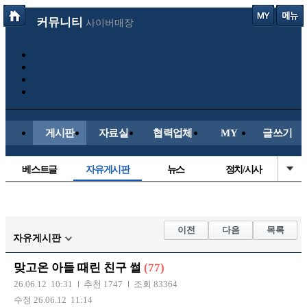
커뮤니티
사이버매장
게시판
자료실
협력업체
MY
글쓰기
베스트글
자유게시판
뉴스
정치/시사
시배목
유명인의차
보배드림이야기
성인게시판
국내야구
해외야구
해외축구
국내축구
이전
다음
목록
자유게시판
맞고온 아들 때린 친구 썰
(77)
26.06.12 10:31
추천 1747
조회 83364
수정 26.06.12 11:14