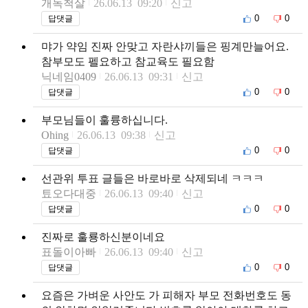
개독척살
26.06.13 09:20
신고
0
0
답댓글
먀가 약임 진짜 안맞고 자란샤끼들은 핑계만늘어요.
참부모도 펠요하고 참교육도 필요함
닉네임0409
26.06.13 09:31
신고
0
0
답댓글
부모님들이 훌륭하십니다.
Ohing
26.06.13 09:38
신고
0
0
답댓글
선관위 투표 글들은 바로바로 삭제되네 ㅋㅋㅋ
툐오다대중
26.06.13 09:40
신고
0
0
답댓글
진짜로 훌룡하신분이네요
표돌이아빠
26.06.13 09:40
신고
0
0
답댓글
요즘은 가벼운 사안도 가 피해자 부모 전화번호도 동