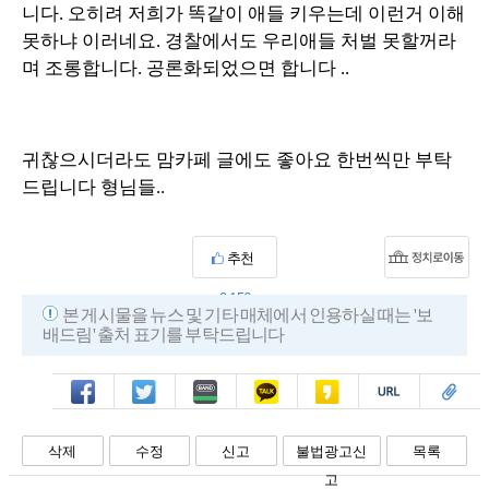
니다. 오히려 저희가 똑같이 애들 키우는데 이런거 이해
못하냐 이러네요. 경찰에서도 우리애들 처벌 못할꺼라
며 조롱합니다. 공론화되었으면 합니다 ..
귀찮으시더라도 맘카페 글에도 좋아요 한번씩만 부탁
드립니다 형님들..
추천
2,156
본 게시물을 뉴스 및 기타 매체에서 인용하실 때는 '보
배드림' 출처 표기를 부탁드립니다
페북
트윗
밴드
카톡
카스
복사
스크랩
삭제
수정
신고
불법광고신
목록
고