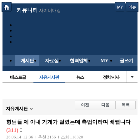
커뮤니티
사이버매장
게시판
자료실
협력업체
MY
글쓰기
베스트글
자유게시판
뉴스
정치/시사
시배목
유명인의차
보배드림이야기
성인게시판
국내야구
해외야구
해외축구
국내축구
이전
다음
목록
자유게시판
형님들 제 아내 가게가 털렸는데 촉법이라며 배쨉니다
(311)
26.06.14 12:36
추천 2156
조회 118320