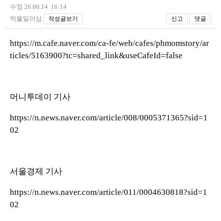
수정 26.06.14 16:14
억울일이삼
작성글보기
신고
댓글
https://m.cafe.naver.com/ca-fe/web/cafes/phmomstory/ar
ticles/5163900?tc=shared_link&useCafeId=false
머니투데이 기사
https://n.news.naver.com/article/008/0005371365?sid=1
02
서울경제 기사
https://n.news.naver.com/article/011/0004630818?sid=1
02