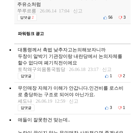
주유소처럼
쭈루르릉
26.06.14 17:04
신고
56
3
답댓글
2
파워링크 광고
대통령께서 촉법 낮추자고논의해보자니까
두창이 알박기 기관장이랑 내란당에서 논의자체를
할수 없다며 폐기직전이에요
토착왜구의몸통국찜당
26.06.18 23:17
신고
1
2
답댓글
무인매장 자체가 이해가 안갑니다.인건비를 로스비
로 충당하는 구조로 되어야 아닌가요.
세도나
26.06.19 12:59
신고
3
1
답댓글
애들이 잘못한건 맞는데..
논란이 끊이지 않는 무인매장 사라졌으면 좋겠네요..