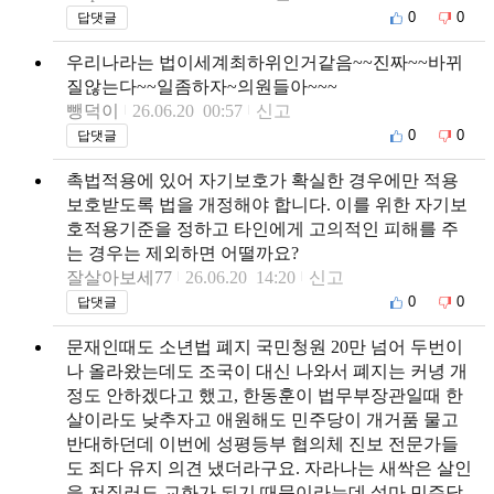
0
0
답댓글
우리나라는 법이세계최하위인거같음~~진짜~~바뀌
질않는다~~일좀하자~의원들아~~~
뺑덕이
26.06.20 00:57
신고
0
0
답댓글
촉법적용에 있어 자기보호가 확실한 경우에만 적용
보호받도록 법을 개정해야 합니다. 이를 위한 자기보
호적용기준을 정하고 타인에게 고의적인 피해를 주
는 경우는 제외하면 어떨까요?
잘살아보세77
26.06.20 14:20
신고
0
0
답댓글
문재인때도 소년법 폐지 국민청원 20만 넘어 두번이
나 올라왔는데도 조국이 대신 나와서 폐지는 커녕 개
정도 안하겠다고 했고, 한동훈이 법무부장관일때 한
살이라도 낮추자고 애원해도 민주당이 개거품 물고
반대하던데 이번에 성평등부 협의체 진보 전문가들
도 죄다 유지 의견 냈더라구요. 자라나는 새싹은 살인
을 저질러도 교화가 되기 때문이라는데 설마 민주당