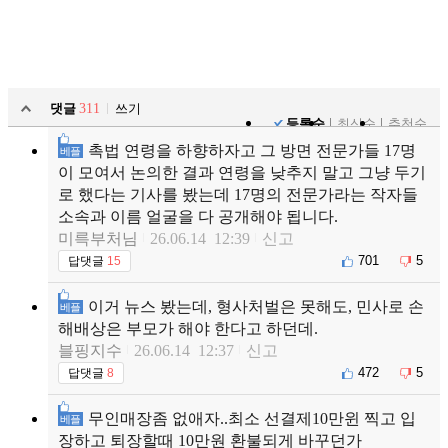
댓글
311
쓰기
등록순
최신순
추천순
촉법 연령을 하향하자고 그 방면 전문가들 17명
베플
이 모여서 논의한 결과 연령을 낮추지 말고 그냥 두기
로 했다는 기사를 봤는데 17명의 전문가라는 작자들
소속과 이름 얼굴을 다 공개해야 됩니다.
미륵부처님
26.06.14 12:39
신고
701
5
답댓글
15
이거 뉴스 봤는데, 형사처벌은 못해도, 민사로 손
베플
해배상은 부모가 해야 한다고 하던데.
블핑지수
26.06.14 12:37
신고
472
5
답댓글
8
무인매장좀 없애자..최소 선결제10만윈 찍고 입
베플
장하고 퇴장할때 10만원 환불되게 바꾸던가