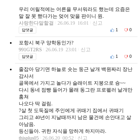
우리 어릴적에는 어른을 무서워라도 했는데 요즘은
말 잘 못 했다가는 엊어 맞을 판이니 원.
사랑한다말할걸
26.06.19 16:01
신고
1
0
답댓글
포항시 북구 양학동인가?
991GT2RS
26.06.19 23:01
신고
1
0
답댓글
줄잡아 당기면 하늘로 솟는 둥근 날개 백원짜리 장난
감사서
골목에서 가지고 놀다가 슬래이트 지붕으로 슝~~
다시 동네 점빵 들어가 몰래 동그란 프로펠러 날개만
훔쳐
나오다 딱 걸림.
7살 첫 도둑질에 주인에게 귀때기 집에서 귀때기
그리고 40년이 지날때까지 남은 물건에 손안대고 살
아남음.
등신들아. 귀한 자식을 망하게 하지마라.
thisplus05
26.06.20 00:52
신고