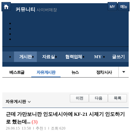
커뮤니티
사이버매장
게시판
자료실
협력업체
MY
글쓰기
베스트글
자유게시판
뉴스
정치/시사
시배목
유명인의차
보배드림이야기
성인게시판
국내야구
해외야구
해외축구
국내축구
이전
다음
목록
자유게시판
근데 가만보니깐 인도네시아에 KF-21 시제기 인도하기
로 했는데...
(3)
26.06.15 13:58
추천 1
조회 620