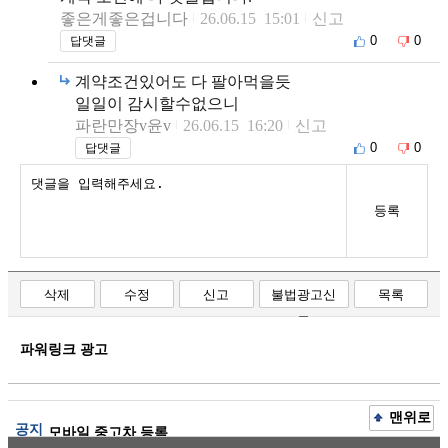
좋은게좋은겁니다
26.06.15 15:01
신고
0
0
답댓글
계약조건있어도 다 팔아먹을듯
일일이 감시할수없으니
파란만장v윤v
26.06.15 16:20
신고
0
0
답댓글
등록
삭제
수정
신고
불법광고신
목록
고
파워링크 광고
맨위로
공지
모바일 중고차 등록