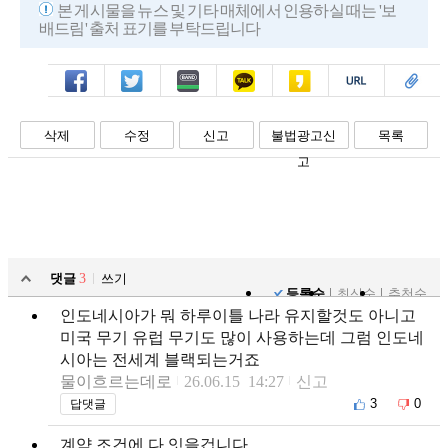
본 게시물을 뉴스 및 기타 매체에서 인용하실 때는 '보
배드림' 출처 표기를 부탁드립니다
페북
트윗
밴드
카톡
카스
복사
스크랩
삭제
수정
신고
불법광고신
목록
고
댓글
3
쓰기
등록순
최신순
추천순
인도네시아가 뭐 하루이틀 나라 유지할것도 아니고
미국 무기 유럽 무기도 많이 사용하는데 그럼 인도네
시아는 전세계 블랙되는거죠
물이흐르는데로
26.06.15 14:27
신고
3
0
답댓글
계약 조건에 다 잇을겁니다.