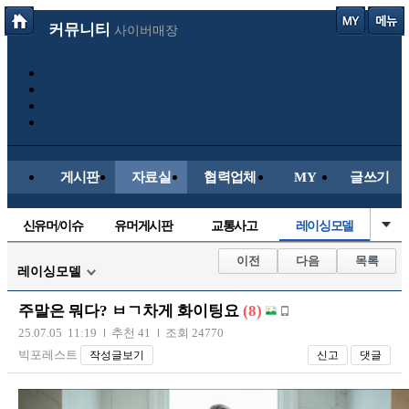
커뮤니티
사이버매장
게시판
자료실
협력업체
MY
글쓰기
신유머/이슈
유머게시판
교통사고
레이싱모델
국산차
수입차
내차사진
직찍/특종
이전
다음
목록
레이싱모델
자동차사진
후방주의방
자유사진
군사/무기
주말은 뭐다? ㅂㄱ차게 화이팅요
(8)
트럭/버스
항공/해운/철도
올드카/추억
오토바이
25.07.05 11:19
추천 41
조회 24770
빅포레스트
작성글보기
신고
댓글
장착시공사진