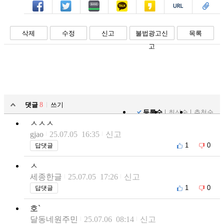
페북
트윗
밴드
카톡
카스
복사
스크랩
삭제
수정
신고
불법광고신
목록
고
댓글
8
쓰기
등록순
최신순
추천순
ㅅㅅㅅ
gjao
25.07.05 16:35
신고
1
0
답댓글
ㅅ
세종한글
25.07.05 17:26
신고
1
0
답댓글
호`
달동네원주민
25.07.06 08:14
신고