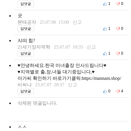
1
0
답댓글
굿
뵨태공자
25.07.06 15:00
신고
1
0
답댓글
AI의 힘?
21세기양자역학
25.07.07 10:35
신고
1
0
답댓글
♥안녕하세요.한국 미녀출장 인사드립니다♥
♥지역별로 출,장,녀들 대기중입니다,♥
아가씨 확인하기 바로가기클릭:https://mannam.shop/
비싸냐
25.07.07 20:37
신고
0
4
답댓글
삭제된 댓글입니다.
ㅅㅅ