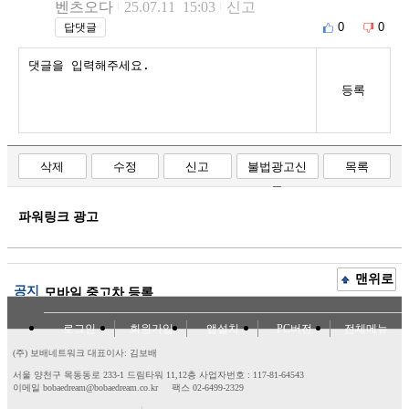
벤츠오다
25.07.11 15:03
신고
0
0
답댓글
등록
삭제
수정
신고
불법광고신
목록
고
파워링크 광고
맨위로
공지
모바일 중고차 등록
로그인
회원가입
앱설치
PC버전
전체메뉴
(주) 보배네트워크 대표이사: 김보배
서울 양천구 목동동로 233-1 드림타워 11,12층
사업자번호 : 117-81-64543
이메일 bobaedream@bobaedream.co.kr
팩스 02-6499-2329