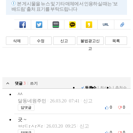
본 게시물을 뉴스 및 기타 매체에서 인용하실 때는 '보
배드림' 출처 표기를 부탁드립니다
페북
트윗
밴드
카톡
카스
복사
스크랩
삭제
수정
신고
불법광고신
목록
고
댓글
3
쓰기
등록순
최신순
추천순
^^
달동네원주민
26.03.20 07:41
신고
0
0
답댓글
긋 ~
ㅂrㄷrㅅrㅈr
26.03.20 09:25
신고
0
0
답댓글