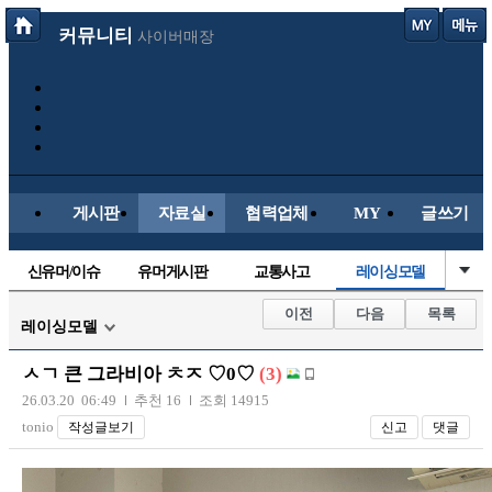
커뮤니티
사이버매장
게시판
자료실
협력업체
MY
글쓰기
신유머/이슈
유머게시판
교통사고
레이싱모델
국산차
수입차
내차사진
직찍/특종
이전
다음
목록
레이싱모델
자동차사진
후방주의방
자유사진
군사/무기
ㅅㄱ 큰 그라비아 ㅊㅈ ♡0♡
(3)
트럭/버스
항공/해운/철도
올드카/추억
오토바이
26.03.20 06:49
추천 16
조회 14915
tonio
작성글보기
신고
댓글
장착시공사진