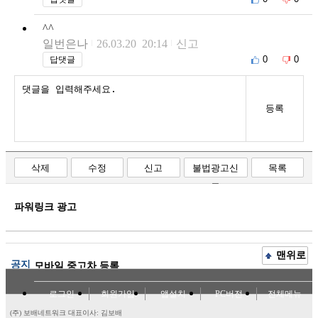
^^
일번은나
26.03.20 20:14
신고
0
0
답댓글
등록
삭제
수정
신고
불법광고신
목록
고
파워링크 광고
맨위로
공지
모바일 중고차 등록
로그인
회원가입
앱설치
PC버전
전체메뉴
(주) 보배네트워크 대표이사: 김보배