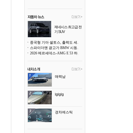
제네시스 최고급 전
기 SUV
곧 베일을 벗는다
중국형 기아 셀토스, 출력도 세지고 27인치 초대형 디스플레이까지
스파이더맨 광고가 BMW 시동화면을 점령하다, 오너들은 불만
2026 메르세데스-AMG E 53 하이브리드 왜건 시승기
매력남
lglglg
경차에스틱