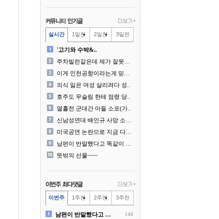
실시간
1일전
2일전
3일전
'고기와 수박&..
주차빌런같은데 제가 잘못한건..
이게 인천공항이라는게 믿겨지..
의식 잃은 여성 살리려다 성..
호주도 무슬림 한테 점령 당..
열흘전 군대간 아들 소포(가..
신남성연대 배인규 사망 소식..
미국공연 논란으로 지금 다시..
남편이 반말했다고 똑같이 반..
뜻밖의 선물~~~
이번주
1주전
2주전
3주전
남편이 반말했다고 똑같이 반..
146