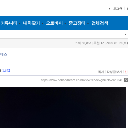
로그인
커뮤니티
내차팔기
오토바이
중고장터
업체검색
조회
35,063
|
추천
12
|
2026.05.19 (화)
하데스
글
1,342
|
|
쪽지
작성글보기
신
https://www.bobaedream.co.kr/view?code=girl&No=920341