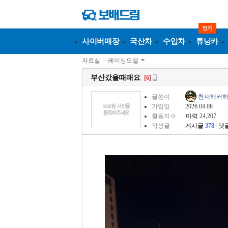
사이버매장
국산차
수입차
튜닝카
자료실
>
레이싱모델
부산갔을때래요
[6]
글쓴이
천재해커
가입일
2026.04.08
활동지수
마력 24,207
작성글
게시글
378
|
댓