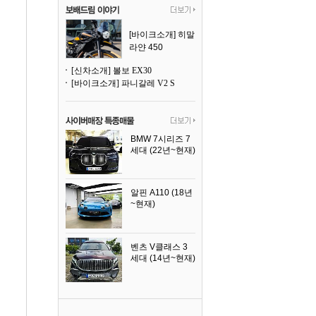
[바이크소개] 히말
라얀 450
[신차소개] 볼보 EX30
[바이크소개] 파니갈레 V2 S
BMW 7시리즈 7
세대 (22년~현재)
2025년식
알핀 A110 (18년
~현재)
2021년식
벤츠 V클래스 3
세대 (14년~현재)
2023년식