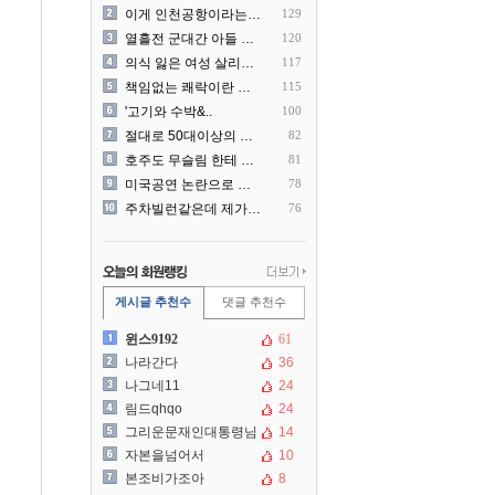
이게 인천공항이라는게 믿겨지..
129
열흘전 군대간 아들 소포(가..
120
의식 잃은 여성 살리려다 성..
117
책임없는 쾌락이란 말에 빡친..
115
'고기와 수박&..
100
절대로 50대이상의 딜러를 ..
82
호주도 무슬림 한테 점령 당..
81
미국공연 논란으로 지금 다시..
78
주차빌런같은데 제가 잘못한건..
76
게시글 추천수
댓글 추천수
윈스9192
61
나라간다
36
나그네11
24
림드qhqo
24
그리운문재인대통령님
14
자본을넘어서
10
본조비가조아
8