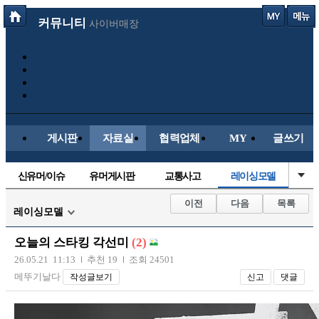
커뮤니티
사이버매장
게시판
자료실
협력업체
MY
글쓰기
신유머/이슈
유머게시판
교통사고
레이싱모델
국산차
수입차
내차사진
직찍/특종
이전
다음
목록
레이싱모델
자동차사진
후방주의방
자유사진
군사/무기
오늘의 스타킹 각선미
(2)
트럭/버스
항공/해운/철도
올드카/추억
오토바이
26.05.21 11:13
추천 19
조회 24501
메뚜기날다
작성글보기
신고
댓글
장착시공사진