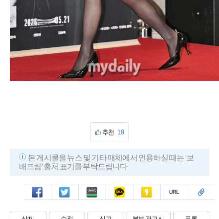
추천
19
본 게시물을 뉴스 및 기타 매체에서 인용하실 때는 '보
배드림' 출처 표기를 부탁드립니다
페북
트윗
밴드
카톡
카스
복사
스크랩
삭제
수정
신고
불법광고신
목록