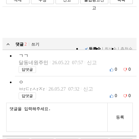
고
댓글
2
쓰기
등록순
최신순
추천순
ㄱㄱ
달동네원주민
26.05.22 07:57
신고
0
0
답댓글
ㅇ
ㅂrㄷrㅅrㅈr
26.05.27 07:32
신고
0
0
답댓글
등록