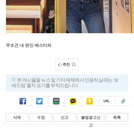
무조건 내 편인 베스티와
추천
21
본 게시물을 뉴스 및 기타 매체에서 인용하실 때는 '보
배드림' 출처 표기를 부탁드립니다
페북
트윗
밴드
카톡
카스
복사
스크랩
삭제
수정
신고
불법광고신
목록
고