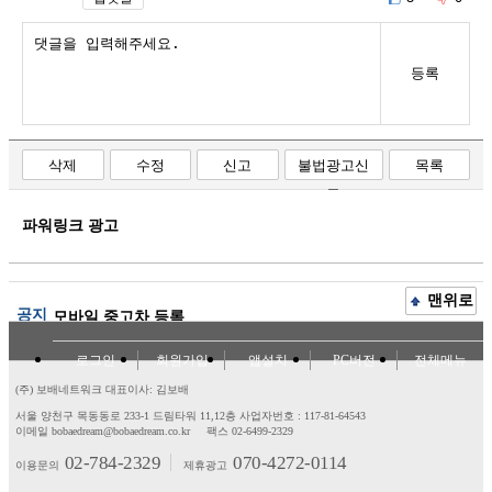
등록
삭제
수정
신고
불법광고신
목록
고
파워링크 광고
맨위로
공지
모바일 중고차 등록
로그인
회원가입
앱설치
PC버전
전체메뉴
(주) 보배네트워크 대표이사: 김보배
서울 양천구 목동동로 233-1 드림타워 11,12층
사업자번호 : 117-81-64543
이메일 bobaedream@bobaedream.co.kr
팩스 02-6499-2329
02-784-2329
070-4272-0114
이용문의
제휴광고