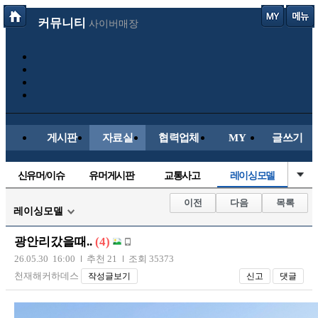
커뮤니티
사이버매장
게시판
자료실
협력업체
MY
글쓰기
신유머/이슈
유머게시판
교통사고
레이싱모델
국산차
수입차
내차사진
직찍/특종
이전
다음
목록
레이싱모델
자동차사진
후방주의방
자유사진
군사/무기
광안리갔을때..
(4)
트럭/버스
항공/해운/철도
올드카/추억
오토바이
26.05.30 16:00
추천 21
조회 35373
천재해커하데스
작성글보기
신고
댓글
장착시공사진