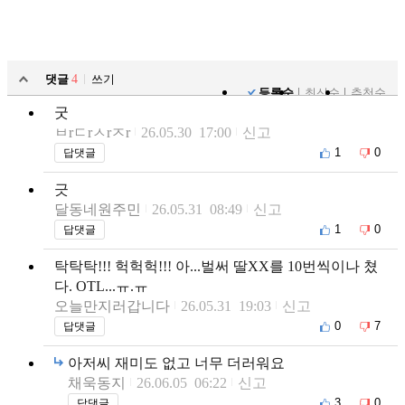
댓글
4
쓰기
등록순
최신순
추천순
굿
ㅂrㄷrㅅrㅈr
26.05.30 17:00
신고
1
0
답댓글
긋
달동네원주민
26.05.31 08:49
신고
1
0
답댓글
탁탁탁!!! 헉헉헉!!! 아...벌써 딸XX를 10번씩이나 쳤
다. OTL...ㅠ.ㅠ
오늘만지러갑니다
26.05.31 19:03
신고
0
7
답댓글
아저씨 재미도 없고 너무 더러워요
채욱동지
26.06.05 06:22
신고
3
0
답댓글