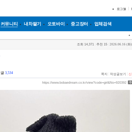
로그인
커뮤니티
내차팔기
오토바이
중고장터
업체검색
조회
14,371
|
추천
15
|
2026.06.16 (화)
다
댓글
3,534
|
|
쪽지
작성글보기
신
https://www.bobaedream.co.kr/view?code=girl&No=920392