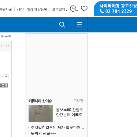
회원가입
사이버매장 차량등록
고객센터
목록
 10:27
고
볼보xc60 한달도
안됐는데 이래도
되나요?
주차빌런같은데 제가 잘못한건가요
뜻밖의 선물~~~