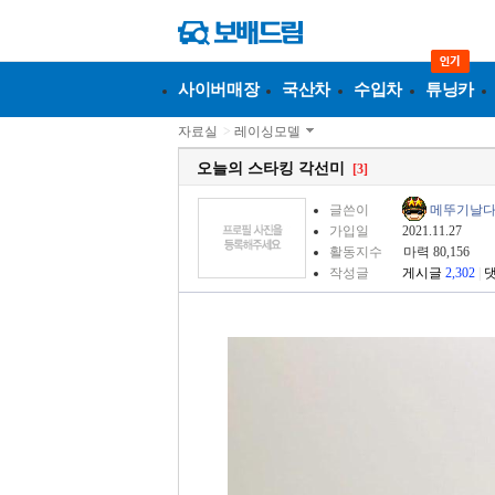
사이버매장
국산차
수입차
튜닝카
자료실
>
레이싱모델
오늘의 스타킹 각선미
[3]
글쓴이
메뚜기날
가입일
2021.11.27
활동지수
마력 80,156
작성글
게시글
2,302
|