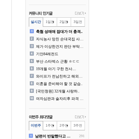
실시간
1일전
2일전
3일전
축협 성매매 접대가 더 충격..
자식농사 망친 순대국집 사장..
제가 이상한건지 판단 부탁드..
기안84레전드
부산 스타벅스 근황 ㅎㄷㄷ
19개월 아기 구한 천사....
와이프가 전남친하고 해외여행..
이혼을 준비해야 할 것 같습..
[국민청원] 32개월 사랑하..
여자심판과 술자리후 파격 승..
이번주
1주전
2주전
3주전
남편이 반말했다고 똑같이 반..
291