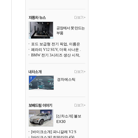
공장에서 못 만드는
부품
3D 프린팅으로 찍
어낸다
포드 보급형 전기 픽업, 이름은 `패덤`
페라리 V12 SUV, 더욱 사나운 얼굴로 돌아온다
BMW 전기 3시리즈 생산 시작, 뮌헨 공장은 전기차 전용으로 전환
경차에스틱
[신차소개] 볼보
EX30
[바이크소개] 파니갈레 V2 S
[바이크소개] 히말라얀 450