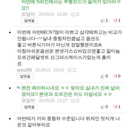
아반떼 N라인에서는 주행모드가 들어가 있더라구
요!!
포딩이
20.09.01 14:26
신고
1
1
답댓글
이번에 아반떼CN7많이 이쁘고 삼각떼하고는 비교가
안됩니다~^^실내 중형차만큼넓고 옵션도
좋고 버튼식기어가 아닌게 정말행운이죠&
아참아쉬운옵션은 본넷가스쇼바있으면좋고 알미늄
오르간페달셋트 선그라스케이스가없는게 흠이
죠
auto288
20.09.01 23:24
신고
0
0
답댓글
완전 예리하시네요 ㅎㅎ 맞아요 실내가 진짜 넓어
졌어요!! 본넷과 오르간은 저도 아쉽네요 ㅎㅎ
포딩이
20.09.02 12:27
신고
0
1
답댓글
아반테가 거의 중형차 수준입니다 뒤쟈인 멋지게 나
온것 같아부러요