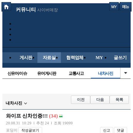
커뮤니티
사이버매장
게시판
자료실
협력업체
MY
글쓰기
신유머/이슈
유머게시판
교통사고
내차사진
국산차
수입차
직찍/특종
자동차사진
후방주의방
레이싱모델
자유사진
군사/무기
이전
다음
목록
내차사진
트럭/버스
항공/해운/철도
올드카/추억
오토바이
와이프 신차인증!!!
(34)
장착시공사진
20.08.31 10:29
추천 24
조회 19099
포딩이
작성글보기
신고
댓글