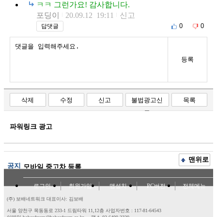
ㅋㅋ 그런가요! 감사합니다.
포딩이
20.09.12 19:11
신고
0
0
답댓글
등록
삭제
수정
신고
불법광고신
목록
고
파워링크 광고
맨위로
공지
모바일 중고차 등록
로그인
회원가입
앱설치
PC버전
전체메뉴
(주) 보배네트워크 대표이사: 김보배
서울 양천구 목동동로 233-1 드림타워 11,12층
사업자번호 : 117-81-64543