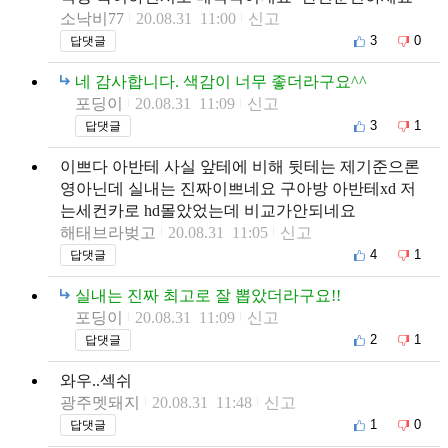
소낙비77
20.08.31 11:00
신고
3
0
답댓글
네 감사합니다. 색감이 너무 좋더라구요^^
포딩이
20.08.31 11:09
신고
3
1
답댓글
이쁘다 아반테 사실 앞테에 비해 뒷테는 제기준으론
영아닌데 실내는 진짜이쁘네요 구아방 아반테xd 저
는세컨카로 hd몰았었는데 비교가안되네요
해태브라벚고
20.08.31 11:05
신고
4
1
답댓글
실내는 진짜 최고로 잘 뽑았더라구요!!
포딩이
20.08.31 11:09
신고
2
1
답댓글
와우..섹쉬
광주멧돼지
20.08.31 11:48
신고
1
0
답댓글