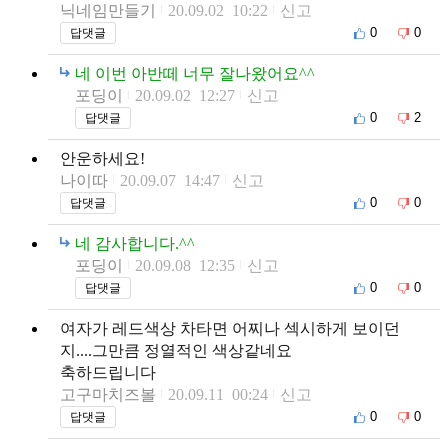
닉네임만들기
20.09.02 10:22
신고
0
0
답댓글
네 이번 아반떼 너무 잘나왔어요^^
포딩이
20.09.02 12:27
신고
0
2
답댓글
안운하세요!
나이따
20.09.07 14:47
신고
0
0
답댓글
네 감사합니다.^^
포딩이
20.09.08 12:35
신고
0
0
답댓글
여자가 레드색상 차타면 어찌나 섹시하게 보이던
지....그만큼 정열적인 색상같네요
축하드립니다
고구마치즈볼
20.09.11 00:24
신고
0
0
답댓글