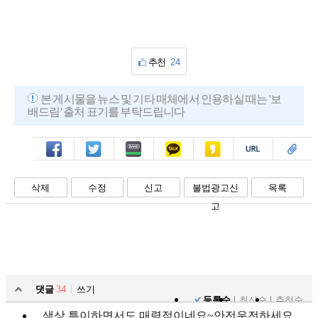
추천
24
본 게시물을 뉴스 및 기타 매체에서 인용하실 때는 '보
배드림' 출처 표기를 부탁드립니다
페북
트윗
밴드
카톡
카스
복사
스크랩
삭제
수정
신고
불법광고신
목록
고
댓글
34
쓰기
등록순
최신순
추천순
색상 특이하면서도 매력적이네요~안전운전하세요