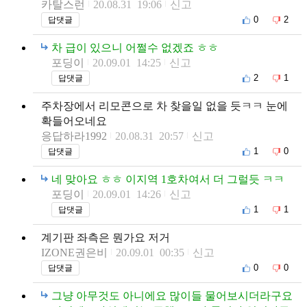
카탈스런
20.08.31 19:06
신고
0
2
답댓글
차 급이 있으니 어쩔수 없겠죠 ㅎㅎ
포딩이
20.09.01 14:25
신고
2
1
답댓글
주차장에서 리모콘으로 차 찾을일 없을 듯ㅋㅋ 눈에
확들어오네요
응답하라1992
20.08.31 20:57
신고
1
0
답댓글
네 맞아요 ㅎㅎ 이지역 1호차여서 더 그럴듯 ㅋㅋ
포딩이
20.09.01 14:26
신고
1
1
답댓글
계기판 좌측은 뭔가요 저거
IZONE권은비
20.09.01 00:35
신고
0
0
답댓글
그냥 아무것도 아니에요 많이들 물어보시더라구요