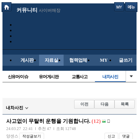
커뮤니티
사이버매장
게시판
자료실
협력업체
MY
글쓰기
신유머/이슈
유머게시판
교통사고
내차사진
국산차
수입차
직찍/특종
자동차사진
후방주의방
레이싱모델
자유사진
군사/무기
이전
다음
목록
내차사진
트럭/버스
항공/해운/철도
올드카/추억
오토바이
사고없이 무탈히 운행을 기원합니다.
(12)
장착시공사진
24.03.27 22:41
추천 47
조회 12748
양센스
작성글보기
신고
댓글