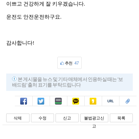
이쁘고 건강하게 잘 키우겠습니다.
운전도 안전운전하구요.
감사합니다!
추천
47
본 게시물을 뉴스 및 기타 매체에서 인용하실 때는 '보
배드림' 출처 표기를 부탁드립니다
페북
트윗
밴드
카톡
카스
복사
스크랩
삭제
수정
신고
불법광고신
목록
고