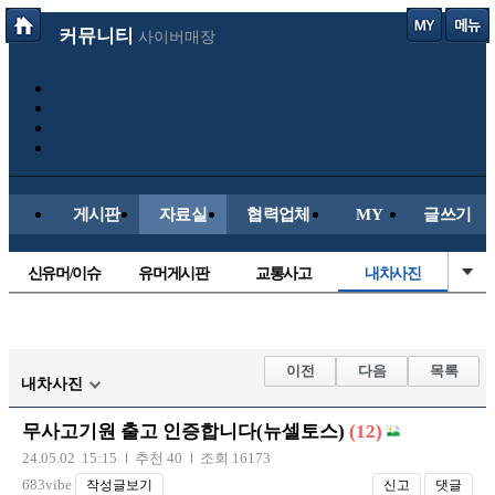
커뮤니티
사이버매장
게시판
자료실
협력업체
MY
글쓰기
신유머/이슈
유머게시판
교통사고
내차사진
국산차
수입차
직찍/특종
자동차사진
후방주의방
레이싱모델
자유사진
군사/무기
이전
다음
목록
내차사진
트럭/버스
항공/해운/철도
올드카/추억
오토바이
무사고기원 출고 인증합니다(뉴셀토스)
(12)
장착시공사진
24.05.02 15:15
추천 40
조회 16173
683vibe
작성글보기
신고
댓글