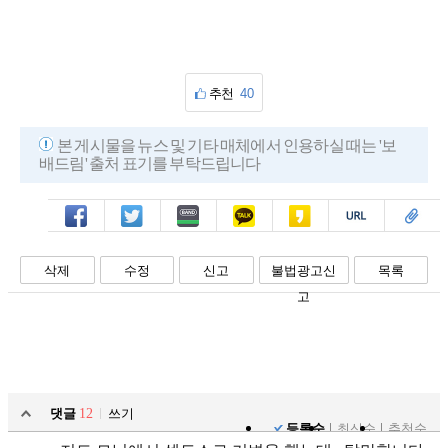
추천
40
본 게시물을 뉴스 및 기타 매체에서 인용하실 때는 '보
배드림' 출처 표기를 부탁드립니다
페북
트윗
밴드
카톡
카스
복사
스크랩
삭제
수정
신고
불법광고신
목록
고
댓글
12
쓰기
등록순
최신순
추천순