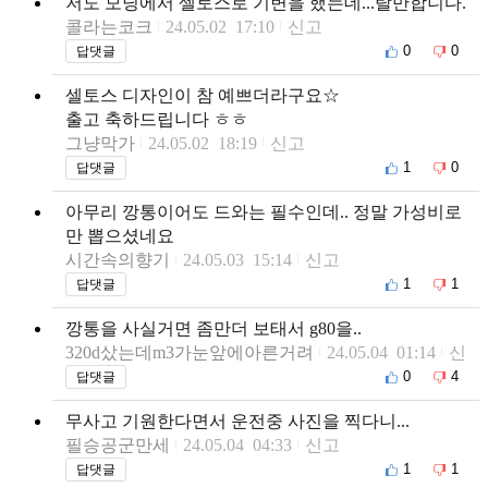
저도 모닝에서 셀토스로 기변을 했는데...탈만합니다.
콜라는코크
24.05.02 17:10
신고
0
0
답댓글
셀토스 디자인이 참 예쁘더라구요☆
출고 축하드립니다 ㅎㅎ
그냥막가
24.05.02 18:19
신고
1
0
답댓글
아무리 깡통이어도 드와는 필수인데.. 정말 가성비로
만 뽑으셨네요
시간속의향기
24.05.03 15:14
신고
1
1
답댓글
깡통을 사실거면 좀만더 보태서 g80을..
320d샀는데m3가눈앞에아른거려
24.05.04 01:14
신
고
0
4
답댓글
무사고 기원한다면서 운전중 사진을 찍다니...
필승공군만세
24.05.04 04:33
신고
1
1
답댓글