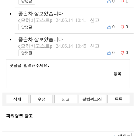
0
1
답댓글
좋은차 잘보았습니다
q모하비고스트p
24.06.14 10:41
신고
0
0
답댓글
좋은차 잘보았습니다
q모하비고스트p
24.06.14 10:45
신고
0
0
답댓글
등록
삭제
수정
신고
불법광고신
목록
고
파워링크 광고