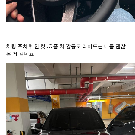
차량 주차후 한 컷..요즘 차 깡통도 라이트는 나름 괜찮
은 거 같네요..