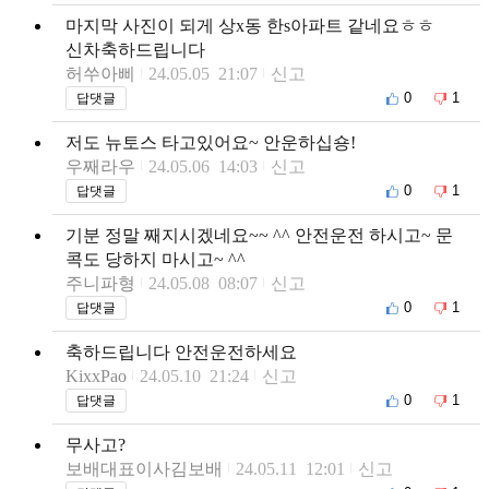
마지막 사진이 되게 상x동 한s아파트 같네요ㅎㅎ
신차축하드립니다
허쑤아삐
24.05.05 21:07
신고
0
1
답댓글
저도 뉴토스 타고있어요~ 안운하십숑!
우째라우
24.05.06 14:03
신고
0
1
답댓글
기분 정말 째지시겠네요~~ ^^ 안전운전 하시고~ 문
콕도 당하지 마시고~ ^^
주니파형
24.05.08 08:07
신고
0
1
답댓글
축하드립니다 안전운전하세요
KixxPao
24.05.10 21:24
신고
0
1
답댓글
무사고?
보배대표이사김보배
24.05.11 12:01
신고