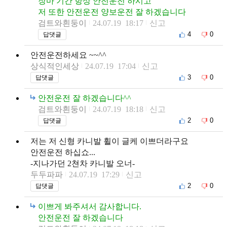
장마 기간 항상 안전운전 하시고
저 또한 안전운전 양보운전 잘 하겠습니다
검트와흰둥이
24.07.19 18:17
신고
4
0
답댓글
안전운전하세요 ~~^^
상식적인세상
24.07.19 17:04
신고
3
0
답댓글
안전운전 잘 하겠습니다^^
검트와흰둥이
24.07.19 18:18
신고
2
0
답댓글
저는 저 신형 카니발 휠이 글케 이쁘더라구요
안전운전 하십쇼...
-지나가던 2쳔차 카니발 오너-
두두파파
24.07.19 17:29
신고
2
0
답댓글
이쁘게 봐주셔서 감사합니다.
안전운전 잘 하겠습니다