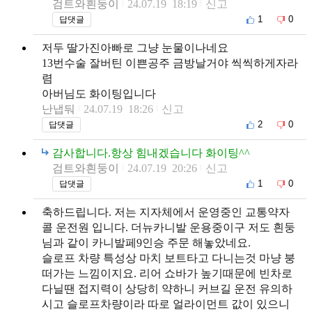
검트와흰둥이
24.07.19 18:19
신고
1
0
답댓글
저두 딸가진아빠로 그냥 눈물이나네요
13번수술 잘버틴 이쁜공주 금방날거야 씩씩하게자라
렴
아버님도 화이팅입니다
난냅둬
24.07.19 18:26
신고
2
0
답댓글
감사합니다.항상 힘내겠습니다 화이팅^^
검트와흰둥이
24.07.19 20:26
신고
1
0
답댓글
축하드립니다. 저는 지자체에서 운영중인 교통약자
콜 운전원 입니다. 더뉴카니발 운용중이구 저도 흰둥
님과 같이 카니발페9인승 주문 해놓았네요.
슬로프 차량 특성상 마치 보트타고 다니는것 마냥 붕
떠가는 느낌이지요. 리어 쇼바가 높기때문에 빈차로
다닐땐 접지력이 상당히 약하니 커브길 운전 유의하
시고 슬로프차량이라 따로 얼라이먼트 값이 있으니