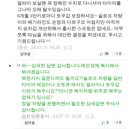
얼라이 보실땐 꼭 정해진 수치로 다니셔야 타이어를
그나마 오래 탈수있습니다.
6개월 1만키로마다 토우값 보정하셔요~ 슬로프 차량
이라 배기라인도 순정과 다르구요 아쉽지만 아직까
지 승차감 개선위해서 출시한 스프링은 없네요.. 아무
쪼록 따님을 위해서 대단한 결정을 하셨네요. 무사고
기원드립니다 ^^
i굿스
24.07.19 18:28
신고
36
0
답댓글
와~~상세한 답변 감사합니다.메모장에 복사해서
봐야겠습니다.
뭐한가지 질문드려도 될까요??슬로프 차량을 일반
타이어 매장이나 오토큐 에서도 얼라이나 토우값
이런거 봐주나요??아니면 복지차량 위주로 해주는
업체가 있나요?
정말 차량을 운행하면서 필요한 상세답변 주셔서
감사합니다.
검트와흰둥이
24.07.19 20:39
신고
5
0
답댓글