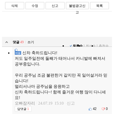
삭제
수정
신고
불법광고신
목록
고
댓글
49
쓰기
등록순
최신순
추천순
신차 축하드립니다!
베플
저도 일주일전에 둘째가 태어나서 카니발에 빠져서
공부중입니다.
우리 공주님 조금 불편한거 같지만 꼭 일어설거라 믿
습니다!
멀리서나마 공주님을 응원하고
신차 축하드립니다~! 함께 즐거운 여행 많이 다니세
요!
오빠잠자리
24.07.19 15:10
신고
42
0
답댓글
1