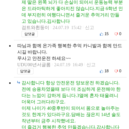
제 딸은 왼쪽 뇌가 다 손실이 되어서 운동능력 부분
은 드라마틱하게 좋아지진 않습니다.지금 6학년 인
데 부지런히 여행다니면서 즐거운 추억거리 만들
고 있습니다.김사합니다
검트와흰둥이
24.07.19 15:42
신고
15
0
답댓글
따님과 함께 온가족 행복한 추억 카니발과 함께 만드
시길 바랍니다.
무사고 안전운전 하세요~~
UDU00년서글롬
24.07.19 16:49
신고
18
0
답댓글
감사합니다 항상 안전운전 양보운전 하겠습니다.
전에 승용차였을때 보다 더 조심하게 운전해야 한
다는 느낌이 강하게 듭니다.3열에 혼자 태울려니
더욱더 그러다라구요.
이제 나이가 40중후반이 되어서 몸으로 놀아주는
것도 한계가 있다라구요.담배는 끊은지 14년 술도
작년부터 금주 시작했네요.
더 즐겁거 행복한 추억 만들겠습니다.감사합니다