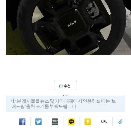
추천
150
본 게시물을 뉴스 및 기타 매체에서 인용하실 때는 '보
배드림' 출처 표기를 부탁드립니다
페북
트윗
밴드
카톡
카스
복사
스크랩