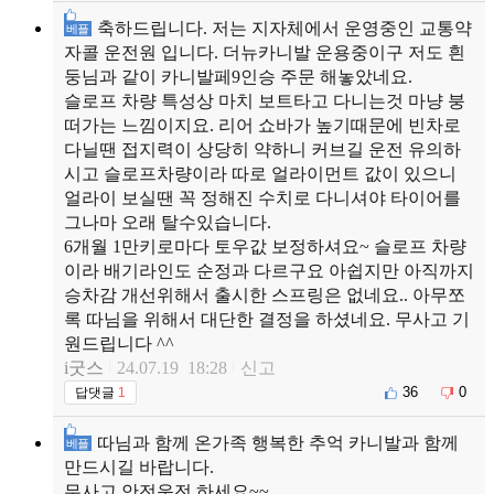
축하드립니다. 저는 지자체에서 운영중인 교통약
베플
자콜 운전원 입니다. 더뉴카니발 운용중이구 저도 흰
둥님과 같이 카니발페9인승 주문 해놓았네요.
슬로프 차량 특성상 마치 보트타고 다니는것 마냥 붕
떠가는 느낌이지요. 리어 쇼바가 높기때문에 빈차로
다닐땐 접지력이 상당히 약하니 커브길 운전 유의하
시고 슬로프차량이라 따로 얼라이먼트 값이 있으니
얼라이 보실땐 꼭 정해진 수치로 다니셔야 타이어를
그나마 오래 탈수있습니다.
6개월 1만키로마다 토우값 보정하셔요~ 슬로프 차량
이라 배기라인도 순정과 다르구요 아쉽지만 아직까지
승차감 개선위해서 출시한 스프링은 없네요.. 아무쪼
록 따님을 위해서 대단한 결정을 하셨네요. 무사고 기
원드립니다 ^^
i굿스
24.07.19 18:28
신고
36
0
답댓글
1
따님과 함께 온가족 행복한 추억 카니발과 함께
베플
만드시길 바랍니다.
무사고 안전운전 하세요~~