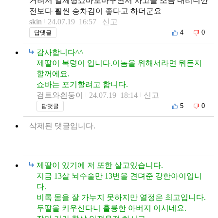
거려서 일체형쇼바로바꾸면서 차고를 조금 내리니깐
전보다 훨씬 승차감이 좋다고 하더군요
skin
24.07.19 16:57
신고
4
0
답댓글
감사합니다^^
제딸이 복덩이 입니다.이놈을 위해서라면 뭐든지
할꺼에요.
쇼바는 포기할려고 합니다.
검트와흰둥이
24.07.19 18:14
신고
5
0
답댓글
삭제된 댓글입니다.
제딸이 있기에 저 또한 살고있습니다.
지금 13살 뇌수술만 13번을 견뎌준 강한아이입니
다.
비록 몸을 잘 가누지 못하지만 열정은 최고입니다.
두딸을 키우신다니 훌륭한 아버지 이시네요.