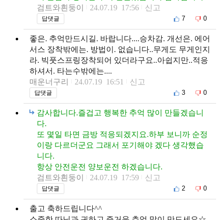
검트와흰둥이
24.07.19 17:56
신고
7
0
답댓글
좋은. 추억만드시길. 바랍니다....승차감. 개선은. 에어
서스 장착밖에는. 방법이. 없습니다..무게도 무게인지
라. 빅풋스프링장착되어 있더라구요..아쉽지만..적응
하셔서. 타는수밖에는....
매운너구리
24.07.19 16:51
신고
3
0
답댓글
감사합니다.즐겁고 행복한 추억 많이 만들겠습니
다.
또 몇일 타면 금방 적응되겠지요.하부 보니까 순정
이랑 다르더군요 그래서 포기해야 겠다 생각했습
니다.
항상 안전운전 양보운전 하겠습니다.
검트와흰둥이
24.07.19 17:59
신고
2
0
답댓글
출고 축하드립니다^^
소중한 따님과 귀하고 즐거운 추억 많이 만드세요☆