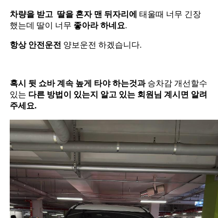
차량을 받고 딸을 혼자 맨
뒤자리에
태울때 너무 긴장
했는데 딸이 너무
좋아라
하네요
.
항상
안전운전
양보운전 하겠습니다.
혹시
뒷
쇼바
계속
높게
타야
하는것과
승차감 개선할수
있는
다른
방법이
있는지
알고
있는
회원님
계시면
알려
주세요.