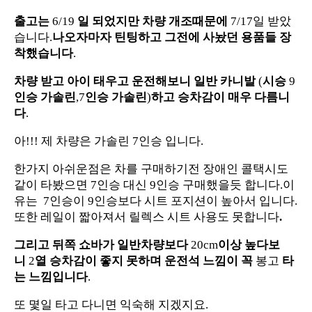
출고는
6/19
일
되었지만
차량
개조때문에
7/17일 받았
습니다.
나오자마자
틴팅하고
그전에
사놨던
용품들
장
착했습니다
.
차량
받고
아이
태우고
운전해보니
일반
카니발
(
시승
9
인승
가솔린
,7
인승
가솔린
)
하고
승차감이
매우
다름니
다
.
아!!! 제 차량은 가솔린 7인승 입니다.
한가지 아쉬운점은 차를 구매하기전 장애인 콜택시도
같이 타봤으면 7인승 대신 9인승 구매했을듯 합니다.이
유는
7인승이 9인승보다 시트 포지션이 높아서 입니다.
또한 레일이 짧아져서 릴렉스 시트 사용도 못합니다
.
그리고 뒤쪽
쇼바가
일반차량보다
20cm
이상
높다보
니
2
열
승차감이
좋지
못하며
운전석
느낌이
꼭
봉고
타
는
느낌입니다
.
또 몇일 타고 다니면 익숙해 지겠지요.