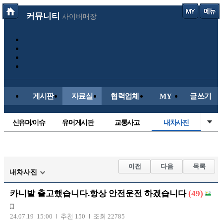
커뮤니티
사이버매장
게시판
자료실
협력업체
MY
글쓰기
신유머/이슈
유머게시판
교통사고
내차사진
국산차
수입차
직찍/특종
자동차사진
후방주의방
레이싱모델
자유사진
군사/무기
이전
다음
목록
내차사진
트럭/버스
항공/해운/철도
올드카/추억
오토바이
카니발 출고했습니다.항상 안전운전 하겠습니다
(49)
장착시공사진
24.07.19 15:00
추천 150
조회 22785