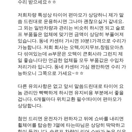
수리 받으세요ㅎㅎ
저희차량 특성상 타이어 편마모가 상당하니 제가 말
씀 드린대로 운용하시면 그나마 괜찮으실거 같네요.
그 외는 일반차량과 관리는 비슷히 하시면 되고 슬로
프 부품들은 업체에 맞기면 금액이 상당히 부풀어져
있습니다. 동네 카센터 가시면 10분1가격으로 수리가
가능합니다. 저희 회사는 오텍,이지무브,창림모아츠
다 섞여있는데 as부문은 오텍이 큰회사라 그런지 제
일 좋습니다만 언급한 업체들 모두 부품값은 수입차
저리가라 입니다. 동네 카센터 가심 왠만하면 수리 가
능하오니 그쪽으로 가세요~ㅎㅎ
다른 유의사항은 없고 앞서 말씀드린대로 타이어 요
놈 관리만 빡빡하게 하시면 유지비용 부분에서 좋을
겁니다. 6개월마다 위치교환 필수!타이어 편마모가
상당합니다.
첨언 드리면 운전자가 편하자고 뒤에 쇼바를 내리면
휠체어를 탑승한 3열에 타는따님은 상당히 딱딱하고
힘이 들겁니다. 슬로프 차량이 리어 쇼바가 높은 이유