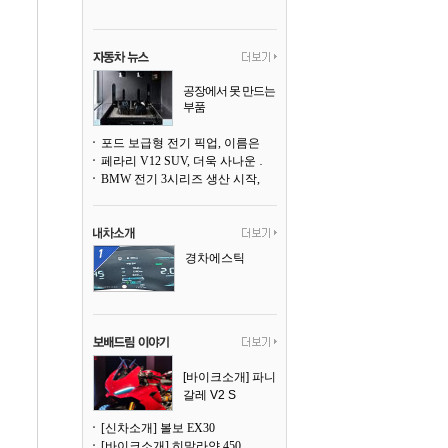
공장에서 못 만드는
부품
3D 프린팅으로 찍
어낸다
포드 보급형 전기 픽업, 이름은 `패덤`
페라리 V12 SUV, 더욱 사나운 얼굴로 돌아온다
BMW 전기 3시리즈 생산 시작, 뮌헨 공장은 전기차 전용으로 전환
경차에스틱
[바이크소개] 파니
갈레 V2 S
[신차소개] 볼보 EX30
[바이크소개] 히말라얀 450