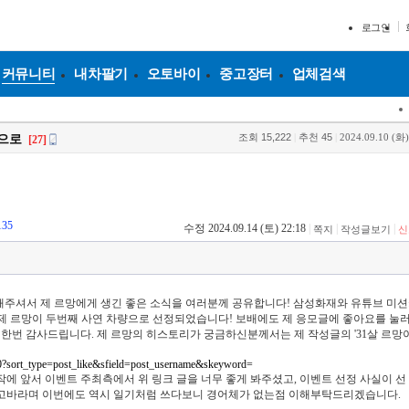
로그인
커뮤니티
내차팔기
오토바이
중고장터
업체검색
조회
15,222
|
추천
45
|
2024.09.10 (화)
전으로
[27]
135
수정 2024.09.14 (토) 22:18
|
|
|
쪽지
작성글보기
신
해주셔서 제 르망에게 생긴 좋은 소식을 여러분께 공유합니다! 삼성화재와 유튜브 미
 제 르망이 두번째 사연 차량으로 선정되었습니다! 보배에도 제 응모글에 좋아요를 눌
한번 감사드립니다. 제 르망의 히스토리가 궁금하신분께서는 제 작성글의 '31살 르망
/310?sort_type=post_like&sfield=post_username&skeyword=
에 앞서 이벤트 주최측에서 위 링크 글을 너무 좋게 봐주셨고, 이벤트 선정 사실이 선
참고바라며 이번에도 역시 일기처럼 쓰다보니 경어체가 없는점 이해부탁드리겠습니다.