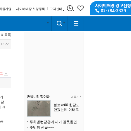
회원가입
사이버매장 차량등록
고객센터
목록
 15:22
고
션카
러달
볼보xc60 한달도
이야
안됐는데 이래도
되나요?
 공
주차빌런같은데 제가 잘못한건가요
뜻밖의 선물~~~