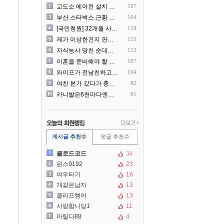
교도소 에어컨 설치 논란....
167
부산 스타벅스 근황 ㅎㄷㄷ
164
[국민청원] 32개월 사랑하..
118
제가 이상한건지 판단 부탁드..
115
자식농사 망친 순대국집 사장..
112
이혼을 준비해야 할 것 같습..
107
와이프가 전남친하고 해외여행..
104
여친 본가 갔다가 충격 먹은..
82
카니발은6천마다엔진점검을해야..
81
게시글 추천수
댓글 추천수
클로드코드
34
윈스9192
23
여우타기
16
개같은남자
13
클리프행어
13
사랑합니당1
11
마틸다88
4