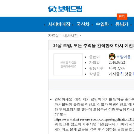
사이버매장
국산차
수입차
튜닝카
자료실
>
내차사진
34살 르망, 모든 추억을 간직한채 다시 예
글쓴이
르망아들
가입일
2016.08.22
활동지수
마력 2,569
작성글
게시글
5
|
댓글
안녕하세요! 예전 저의 르망이야기를 많이들 좋아
파서블팀의 콜라보 이벤트 '삼별카 복원이벤트' 에
라 부탁드리기도 했는데 도움주신 여러분들께 다시
기' 또는
https://www.sfmi-restore-event.com/post/application
위 링크를 참고하여 주시면 되겠습니다. 이야기 시작
개되어도 문제 없음을 약속 후 작성하는 글임을 