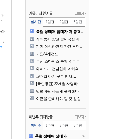
복원
아
실시간
1일전
2일전
3일전
가라
축협 성매매 접대가 더 충격..
자식농사 망친 순대국집 사장..
 그
제가 이상한건지 판단 부탁드..
분처
기안84레전드
부산 스타벅스 근황 ㅎㄷㄷ
와이프가 전남친하고 해외여행..
19개월 아기 구한 천사....
[국민청원] 32개월 사랑하..
남편이랑 사는게 숨막힌다는 ..
이혼을 준비해야 할 것 같습..
이번주
1주전
2주전
3주전
축협 성매매 접대가 더 충격..
174