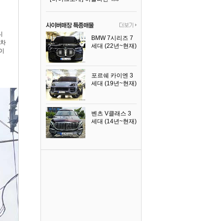
니
BMW 7시리즈 7
주차
세대 (22년~현재)
이
2025년식
포르쉐 카이엔 3
세대 (19년~현재)
2024년식
벤츠 V클래스 3
세대 (14년~현재)
2023년식