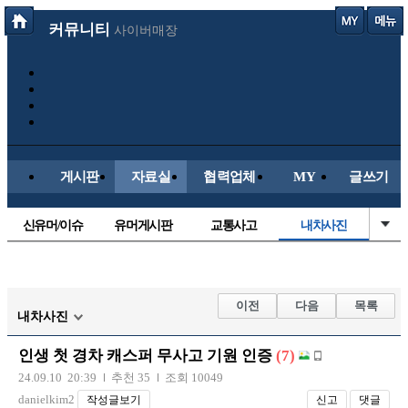
커뮤니티
사이버매장
게시판
자료실
협력업체
MY
글쓰기
신유머/이슈
유머게시판
교통사고
내차사진
국산차
수입차
직찍/특종
자동차사진
후방주의방
레이싱모델
자유사진
군사/무기
이전
다음
목록
내차사진
트럭/버스
항공/해운/철도
올드카/추억
오토바이
인생 첫 경차 캐스퍼 무사고 기원 인증
(7)
장착시공사진
24.09.10 20:39
추천 35
조회 10049
danielkim2
작성글보기
신고
댓글