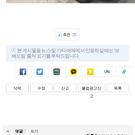
추천
35
본 게시물을 뉴스 및 기타 매체에서 인용하실 때는 '보
배드림' 출처 표기를 부탁드립니다
페북
트윗
밴드
카톡
카스
복사
스크랩
삭제
수정
신고
불법광고신
목록
고
댓글
7
쓰기