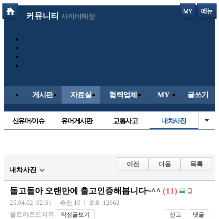
커뮤니티
사이버매장
게시판
자료실
협력업체
MY
글쓰기
신유머/이슈
유머게시판
교통사고
내차사진
국산차
수입차
직찍/특종
자동차사진
후방주의방
레이싱모델
자유사진
군사/무기
이전
다음
목록
내차사진
트럭/버스
항공/해운/철도
올드카/추억
오토바이
돌고돌아 오랜만에 출고인증해봅니다~^^
(11)
장착시공사진
25.04.02 02:31
추천 19
조회 12662
울트라로드지유
작성글보기
신고
댓글