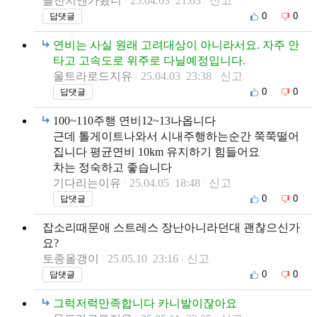
돌잔치엔가봤니
25.04.03 21:03
신고
0
0
답댓글
연비는 사실 원래 고려대상이 아니라서요. 자주 안
타고 고속도로 위주로 다닐예정입니다.
울트라로드지유
25.04.03 23:38
신고
0
0
답댓글
100~110주행 연비12~13나옵니다
근데 톨게이트나와서 시내주행하는순간 쭉쭉떨어
집니다 평균연비 10km 유지하기 힘들어요
차는 정숙하고 좋습니다
기다리는이유
25.04.05 18:48
신고
0
0
답댓글
잡소리때문애 스트레스 장난아니라던대 괜찮으신가
요?
토종올갱이
25.05.10 23:16
신고
0
0
답댓글
그럭저럭만족합니다 카니발이잖아요