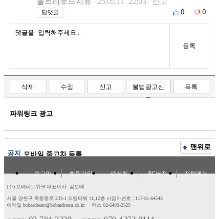
울트라로드지유
25.05.11 22:05
신고
0
0
답댓글
등록
삭제
수정
신고
불법광고신
목록
고
파워링크 광고
맨위로
공지
모바일 중고차 등록
로그인
회원가입
앱설치
PC버전
전체메뉴
(주) 보배네트워크 대표이사: 김보배
서울 양천구 목동동로 233-1 드림타워 11,12층
사업자번호 : 117-81-64543
이메일 bobaedream@bobaedream.co.kr
팩스 02-6499-2329