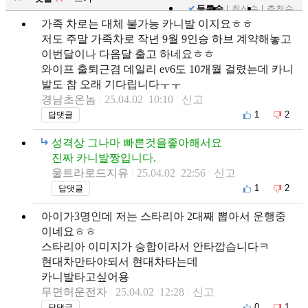
등록순
최신순
추천순
가족 차로는 대체 불가능 카니발 이지요ㅎㅎ
저도 주말 가족차로 작년 9월 9인승 하브 계약해놓고
이번달이나 다음달 출고 하네요ㅎㅎ
와이프 출퇴근겸 데일리 ev6도 10개월 걸렸는데 카니
발도 참 오래 기다립니다ㅜㅜ
경남초온놈
25.04.02 10:10
신고
1
2
답댓글
성격상 그나마 빠른것을좋아해서요
진짜 카니발짱입니다.
울트라로드지유
25.04.02 22:56
신고
1
2
답댓글
아이가3명인데 저는 스타리아 2대째 뽑아서 운행중
이네요ㅎㅎ
스타리아 이미지가 승합이라서 안타깝습니다ㅋ
현대차만타야되서 현대차타는데
카니발타고싶어용
무면허운전자
25.04.02 12:28
신고
0
1
답댓글