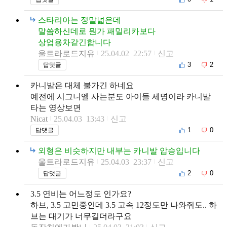
스타리아는 정말넓은데
말씀하신데로 뭔가 패밀리카보다
상업용차같긴합니다
울트라로드지유
25.04.02 22:57
신고
3
2
답댓글
카니발은 대체 불가긴 하네요
예전에 시그니엘 사는분도 아이들 세명이라 카니발
타는 영상보면
Nicat
25.04.03 13:43
신고
1
0
답댓글
외형은 비슷하지만 내부는 카니발 압승입니다
울트라로드지유
25.04.03 23:37
신고
2
0
답댓글
3.5 연비는 어느정도 인가요?
하브, 3.5 고민중인데 3.5 고속 12정도만 나와줘도.. 하
브는 대기가 너무길더라구요