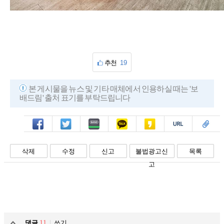
추천
19
본 게시물을 뉴스 및 기타 매체에서 인용하실 때는 '보
배드림' 출처 표기를 부탁드립니다
페북
트윗
밴드
카톡
카스
복사
스크랩
삭제
수정
신고
불법광고신
목록
고
댓글
11
쓰기