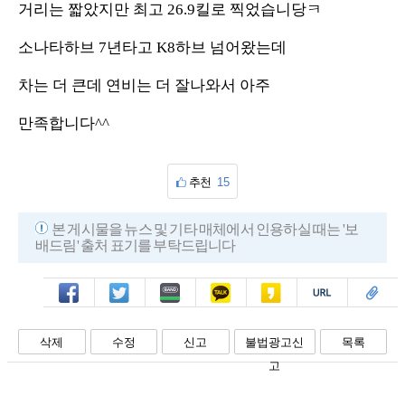
거리는 짧았지만 최고 26.9킬로 찍었습니당ㅋ
소나타하브 7년타고 K8하브 넘어왔는데
차는 더 큰데 연비는 더 잘나와서 아주
만족합니다^^
추천
15
본 게시물을 뉴스 및 기타 매체에서 인용하실 때는 '보
배드림' 출처 표기를 부탁드립니다
페북
트윗
밴드
카톡
카스
복사
스크랩
삭제
수정
신고
불법광고신
목록
고