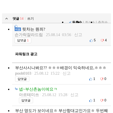
댓글
14
쓰기
등록순
최신순
추천순
뒷차는 뭔죄?
베플
손가락잘라드림
25.08.14 03:56
신고
5
4
답댓글
1
파워링크 광고
부산사시나봐요?? ㅎㅎㅎ배경이 익숙하네요,ㅎㅎㅎ
pooh0103
25.08.12 15:22
신고
1
0
답댓글
넵~부산촌놈이에요ㅋ
아르테미쓰
25.08.12 15:28
신고
1
0
답댓글
부산 영도가 보이네요ㅎ 부산항대교인가요ㅎ 두번째