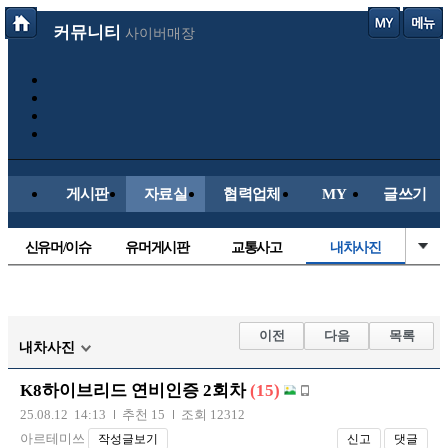
커뮤니티
사이버매장
게시판
자료실
협력업체
MY
글쓰기
신유머/이슈
유머게시판
교통사고
내차사진
국산차
수입차
직찍/특종
자동차사진
후방주의방
레이싱모델
자유사진
군사/무기
이전
다음
목록
내차사진
트럭/버스
항공/해운/철도
올드카/추억
오토바이
K8하이브리드 연비인증 2회차
(15)
장착시공사진
25.08.12 14:13
추천 15
조회 12312
아르테미쓰
작성글보기
신고
댓글