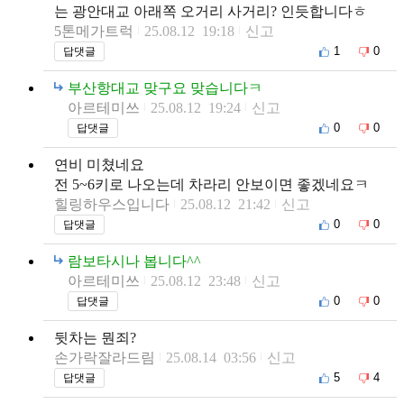
는 광안대교 아래쪽 오거리 사거리? 인듯합니다ㅎ
5톤메가트럭
25.08.12 19:18
신고
1
0
답댓글
부산항대교 맞구요 맞습니다ㅋ
아르테미쓰
25.08.12 19:24
신고
0
0
답댓글
연비 미쳤네요
전 5~6키로 나오는데 차라리 안보이면 좋겠네요ㅋ
힐링하우스입니다
25.08.12 21:42
신고
0
0
답댓글
람보타시나 봅니다^^
아르테미쓰
25.08.12 23:48
신고
0
0
답댓글
뒷차는 뭔죄?
손가락잘라드림
25.08.14 03:56
신고
5
4
답댓글