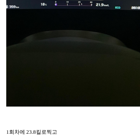
1회차에 23.8킬로찍고