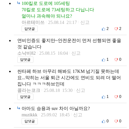
100킬로 도로에 105세팅
70킬로 도로에 73세팅하고 다닙니다
얼마나 과속해야 되나요?
아르테미쓰
25.08.14 21:17
신고
2
2
답댓글
연비인증도 좋지만~안전운전이 먼저 선행되면 좋을
것 같습니다
소낙비82
25.08.15 16:04
신고
1
0
답댓글
싼타페 하브 아무리 해봐도 17KM 넘기질 못하는데
요...막히는 서울 퇴근 시간에도 연비도 되려 더 떨어
집니다 ㅋㅋㅋ하브인데
콜라는코크
25.08.18 15:30
신고
1
0
답댓글
아마도 승용과 suv 차이 아닐까요?
muzikkk
25.09.02 18:45
신고
0
0
답댓글